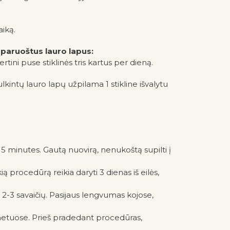
aiką.
 paruoštus lauro lapus:
ertini puse stiklinės tris kartus per dieną.
ntų lauro lapų užpilama 1 stikline išvalytu
ti 5 minutes. Gautą nuovirą, nenukoštą supilti į
procedūrą reikia daryti 3 dienas iš eilės,
2-3 savaičių. Pasijaus lengvumas kojose,
 metuose. Prieš pradedant procedūras,