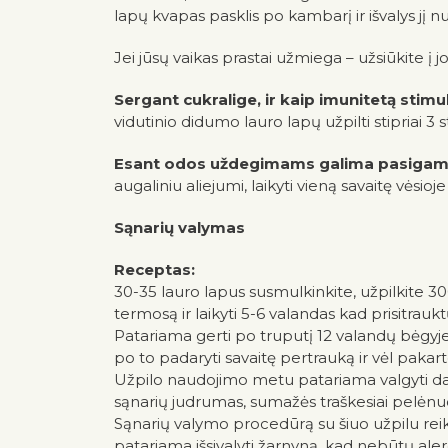
lapų kvapas pasklis po kambarį ir išvalys jį n
Jei jūsų vaikas prastai užmiega – užsiūkite į 
Sergant cukralige, ir kaip imunitetą stim
vidutinio didumo lauro lapų užpilti stipriai 3 s
Esant odos uždegimams galima pasigamint
augaliniu aliejumi, laikyti vieną savaitę vėsioje
Sąnarių valymas
Receptas:
30-35 lauro lapus susmulkinkite, užpilkite 300 
termosą ir laikyti 5-6 valandas kad prisitrauk
Patariama gerti po truputį 12 valandų bėgyje
po to padaryti savaitę pertrauką ir vėl pakarto
Užpilo naudojimo metu patariama valgyti dau
sąnarių judrumas, sumažės traškesiai pelėnuose
Sąnarių valymo procedūrą su šiuo užpilu reik
patariama išsivalyti žarnyną, kad nebūtų aler