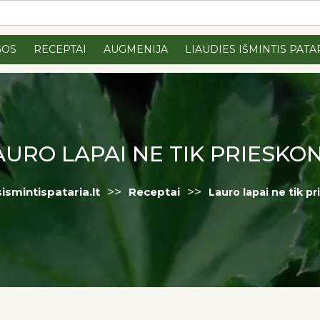
GOS
RECEPTAI
AUGMENIJA
LIAUDIES IŠMINTIS PATA
AURO LAPAI NE TIK PRIESKON
>>
>>
sismintispataria.lt
Receptai
Lauro lapai ne tik pr