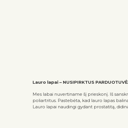
Lauro lapai – NUSIPIRKTUS PARDUOTUV
Mes labai nuvertiname šį prieskonį. Iš sanskri
poliartritus. Pastebėta, kad lauro lapas balin
Lauro lapai naudingi gydant prostatitą, didina