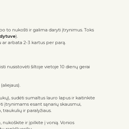
po to nukošti ir galima daryti įtrynimus. Toks
aldytuve
).
 ar arbata 2-3 kartus per parą.
i nusistovėti šiltoje vietoje 10 dienų gerai
aliejaus).
ų), sudėti sumaltus lauro lapus ir kaitinkite
oti įtrynimams esant sąnarių skausmui,
traukulių ir paralyžiaus.
nukoškite ir įpilkite į vonią. Vonios
tu rankšluosčiu.