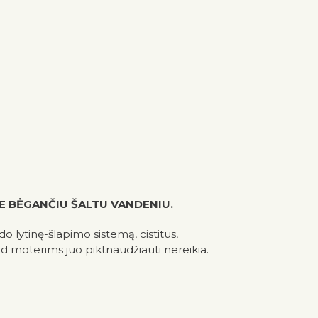
TE BĖGANČIU ŠALTU VANDENIU.
do lytinę-šlapimo sistemą, cistitus,
tad moterims juo piktnaudžiauti nereikia.