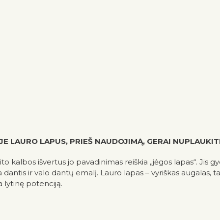
ĖJE LAURO LAPUS, PRIEŠ NAUDOJIMĄ, GERAI NUPLAUKI
to kalbos išvertus jo pavadinimas reiškia „jėgos lapas“. Jis gy
a dantis ir valo dantų emalį. Lauro lapas – vyriškas augalas, 
 lytinę potenciją.