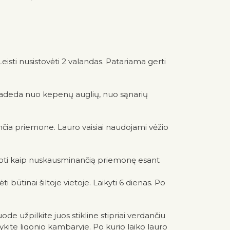
 Leisti nusistovėti 2 valandas. Patariama gerti
 padeda nuo kepenų auglių, nuo sąnarių
čia priemone. Lauro vaisiai naudojami vėžio
doti kaip nuskausminančią priemonę esant
būtinai šiltoje vietoje. Laikyti 6 dienas. Po
de užpilkite juos stikline stipriai verdančiu
atykite ligonio kambaryje. Po kurio laiko lauro