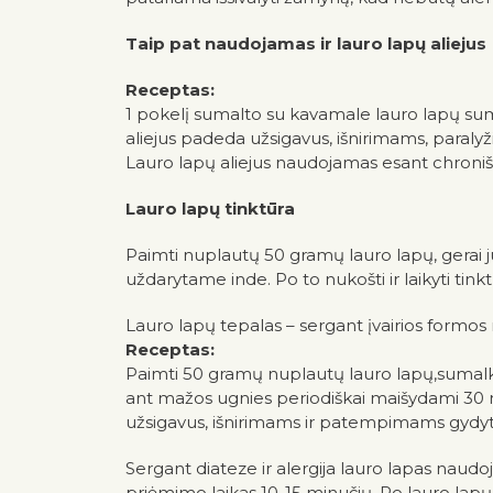
Taip pat naudojamas ir lauro lapų aliejus
Receptas:
1 pokelį sumalto su kavamale lauro lapų sumaiš
aliejus padeda užsigavus, išnirimams, paral
Lauro lapų aliejus naudojamas esant chronišk
Lauro lapų tinktūra
Paimti nuplautų 50 gramų lauro lapų, gerai juos
uždarytame inde. Po to nukošti ir laikyti tink
Lauro lapų tepalas – sergant įvairios formos 
Receptas:
Paimti 50 gramų nuplautų lauro lapų,sumalkite
ant mažos ugnies periodiškai maišydami 30 mi
užsigavus, išnirimams ir patempimams gydyti. 
Sergant diateze ir alergija lauro lapas naudoja
priėmimo laikas 10-15 minučių. Po lauro lapų