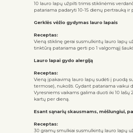
10 lauro lapų užpilti trimis stiklinėmis verdan
patariama padaryti 10-15 dienų pertrauką ir p
Gerklės vėžio gydymas lauro lapais
Receptas:
Vieną stiklinę gerai susmulkintų lauro lapų už
tinktūrą patariama gerti po 1 valgomąjį šaukšt
Lauro lapai gydo alergiją
Receptas:
Vieną įpakavimą lauro lapų sudėti į puodą su v
termose), nukošti. Gydant patariama vaikui du
Vyresniems vaikams galima duoti iki 10 lašų 2 k
kartų per dieną.
Esant sąnarių skausmams, mėšlungiui, par
Receptas:
30 gramų smulkiai susmulkintų lauro lapų užpi