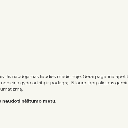
s. Jis naudojamas liaudies medicinoje. Gerai pagerina apetit
 medicina gydo artritą ir podagrą. Iš lauro lapų aliejaus gami
reumatizmą.
us naudoti nėštumo metu.