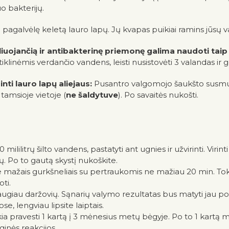
uo bakterijų.
jo pagalvėlę keletą lauro lapų. Jų kvapas puikiai ramins jūsų v
uliuojančią ir antibakterinę priemonę galima naudoti taip
tiklinėmis verdančio vandens, leisti nusistovėti 3 valandas ir g
i lauro lapų aliejaus:
Pusantro valgomojo šaukšto susmulki
 tamsioje vietoje (
ne šaldytuve
). Po savaitės nukošti.
mililitrų šilto vandens, pastatyti ant ugnies ir užvirinti. Virin
tų. Po to gautą skystį nukoškite.
 mažais gurkšneliais su pertraukomis ne mažiau 20 min. Tokią 
ti.
giau daržovių. Sąnarių valymo rezultatas bus matyti jau po 
, lengviau lipsite laiptais.
ia pravesti 1 kartą į 3 mėnesius metų bėgyje. Po to 1 kartą
ginės reakcijos.