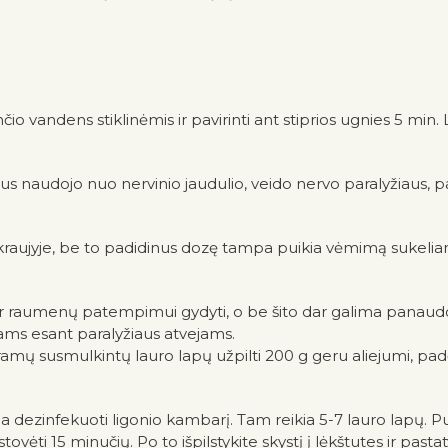
nčio vandens stiklinėmis ir pavirinti ant stiprios ugnies 5 min.
pus naudojo nuo nervinio jaudulio, veido nervo paralyžiaus,
kraujyje, be to padidinus dozę tampa puikia vėmimą sukelian
ir raumenų patempimui gydyti, o be šito dar galima panau
ams esant paralyžiaus atvejams.
amų susmulkintų lauro lapų užpilti 200 g geru aliejumi, padėti 
a dezinfekuoti ligonio kambarį. Tam reikia 5-7 lauro lapų. Puo
tovėti 15 minučių. Po to išpilstykite skystį į lėkštutes ir past