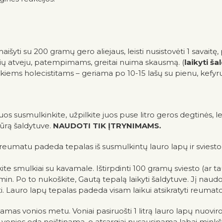
yti su 200 gramų gero aliejaus, leisti nusistovėti 1 savaitę, 
yžių atveju, patempimams, greitai nuima skausmą. (
laikyti š
iems holecistitams – geriama po 10-15 lašų su pienu, kefyru
 susmulkinkite, užpilkite juos puse litro geros degtinės, leist
tūrą šaldytuve.
NAUDOTI TIK ĮTRYNIMAMS.
reumatu padeda tepalas iš susmulkintų lauro lapų ir sviesto (
 smulkiai su kavamale. Ištirpdinti 100 gramų sviesto (ar tauk
n. Po to nukoškite, Gautą tepalą laikyti šaldytuve. Jį naud
Lauro lapų tepalas padeda visam laikui atsikratyti reumato, 
mas vonios metu. Voniai pasiruošti 1 litrą lauro lapų nuoviro, 
 vonios oda neištinama, o atsargiai nusausinama labai minkš