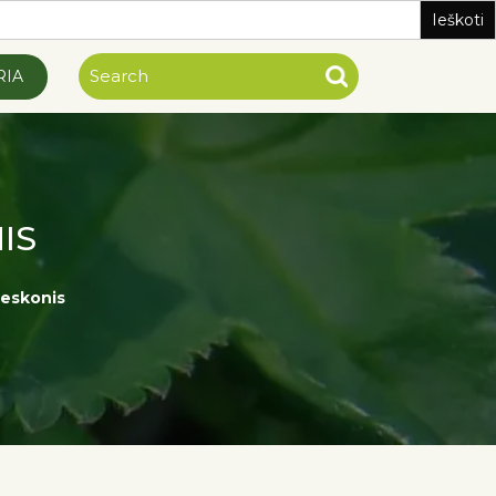
RIA
IS
ieskonis