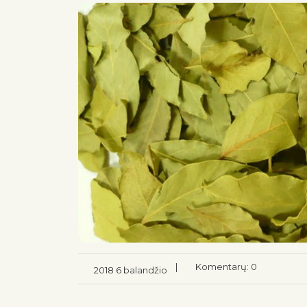
|
Komentarų: 0
2018 6 balandžio