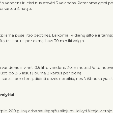
čio vandens ir leisti nusistovėti 3 valandas. Patariama gerti p
akartoti iš naujo.
pilama puse litro degtinės. Laikoma 14 dienų šiltoje ir tamsioj
ą tris kartus per dieną likus 30 min iki valgio.
andeniu ir virinti 0,5 litro vandens 2-3 minutes.Po to nuovirui
oti po 2-3 lašus į burną 2 kartus per dieną.
artus per dieną, didinti dozės nereikia, nes ši ištrauka yra sti
alyžiui
lti 200 g linų arba saulėgrąžų aliejumi, laikyti šiltoje vieto