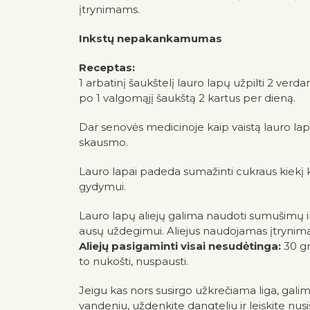
įtrynimams.
Inkstų nepakankamumas
Receptas:
1 arbatinį šaukštelį lauro lapų užpilti 2 verda
po 1 valgomąjį šaukštą 2 kartus per dieną.
Dar senovės medicinoje kaip vaistą lauro la
skausmo.
Lauro lapai padeda sumažinti cukraus kiekį 
gydymui.
Lauro lapų aliejų galima naudoti sumušimų 
ausų uždegimui. Aliejus naudojamas įtrynim
Aliejų pasigaminti visai nesudėtinga:
30 gr
to nukošti, nuspausti.
Jeigu kas nors susirgo užkrečiama liga, galim
vandeniu, uždenkite dangteliu ir leiskite nusis