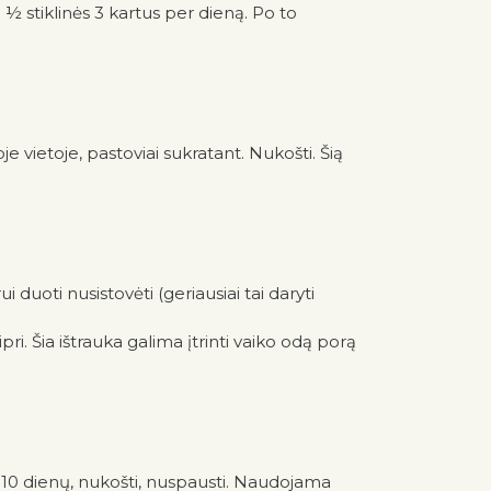
o ½ stiklinės 3 kartus per dieną. Po to
e vietoje, pastoviai sukratant. Nukošti. Šią
 duoti nusistovėti (geriausiai tai daryti
pri. Šia ištrauka galima įtrinti vaiko odą porą
je 10 dienų, nukošti, nuspausti. Naudojama