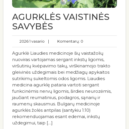
AGURKLĖS VAISTINĖS
SAVYBĖS
2026 1 vasario
|
Komentarų: 0
Agurklė Liaudies medicinoje šių vaistažolių
nuoviras vartojamas sergant inkstų ligomis,
viršutinių kvėpavimo takų, virškinamojo trakto
gleivinės uždegimais bei medžiagų apykaitos
sutrikimų sukeltomis odos ligomis. Liaudies
medicina agurklę pataria vartoti sergant
funkcinėmis nervų ligomis, širdies neurozėmis,
jaučiant reumatinius, podagros, sąnarių ir
raumenų skausmus. Bulgarų medicinoje
agurklės žolės antpilas (santykiu 1:10)
rekomenduojamas esant edemai, inkstų
uždegimui, taip […]