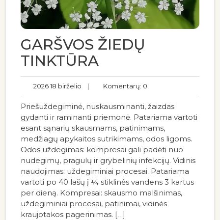
GARŠVOS ŽIEDŲ
TINKTŪRA
2026 18 birželio
|
Komentarų: 0
Priešuždegiminė, nuskausminanti, žaizdas
gydanti ir raminanti priemonė. Patariama vartoti
esant sąnarių skausmams, patinimams,
medžiagų apykaitos sutrikimams, odos ligoms.
Odos uždegimas: kompresai gali padėti nuo
nudegimų, pragulų ir grybelinių infekcijų. Vidinis
naudojimas: uždegiminiai procesai. Patariama
vartoti po 40 lašų į ¼ stiklinės vandens 3 kartus
per dieną. Kompresai: skausmo malšinimas,
uždegiminiai procesai, patinimai, vidinės
kraujotakos pagerinimas. […]