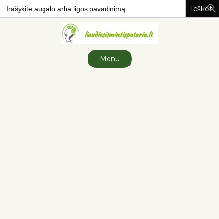
Search
for:
Skip to
content
Menu