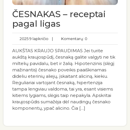
ČESNAKAS – receptai
pagal ligas
2025 9 lapkričio
|
Komentarų: 0
AUKŠTAS KRAUJO SPAUDIMAS Jei turite
aukštą kraujospūdį, česnaką galite valgyti ne tik
miltelių pavidalu, bet ir žalią. Hipotenzinis (slėgį
mažinantis) česnako poveikis paaiškinamas
dideliu eterinių aliejų, įskaitant aliciną, kiekiu.
Reguliariai vartojant česnaką, hipertenzija
tampa lengviau valdoma, tai yra, esant visiems
kitiems lygiams, slėgis taip nepakyla. Apskritai
kraujospūdis sumažėja dėl naudingų česnako
komponentų, ypač alicino. Čia […]