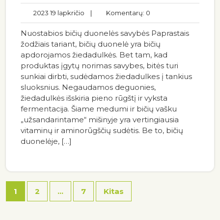
2023 19 lapkričio
|
Komentarų: 0
Nuostabios bičių duonelės savybės Paprastais
žodžiais tariant, bičių duonelė yra bičių
apdorojamos žiedadulkės. Bet tam, kad
produktas įgytų norimas savybes, bitės turi
sunkiai dirbti, sudėdamos žiedadulkes į tankius
sluoksnius. Negaudamos deguonies,
žiedadulkės išskiria pieno rūgštį ir vyksta
fermentacija. Šiame medumi ir bičių vašku
„užsandarintame“ mišinyje yra vertingiausia
vitaminų ir aminorūgščių sudėtis. Be to, bičių
duonelėje, […]
1
2
…
7
Kitas