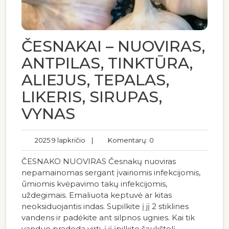
ČESNAKAI – NUOVIRAS,
ANTPILAS, TINKTŪRA,
ALIEJUS, TEPALAS,
LIKERIS, SIRUPAS,
VYNAS
2025 9 lapkričio
|
Komentarų: 0
ČESNAKO NUOVIRAS Česnakų nuoviras
nepamainomas sergant įvairiomis infekcijomis,
ūmiomis kvėpavimo takų infekcijomis,
uždegimais. Emaliuota keptuvė ar kitas
neoksiduojantis indas. Supilkite į jį 2 stiklines
vandens ir padėkite ant silpnos ugnies. Kai tik
vanduo pradeda virti, į jį įpilkite šaukštelį