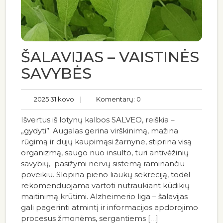
ŠALAVIJAS – VAISTINĖS
SAVYBĖS
2025 31 kovo
|
Komentarų: 0
Išvertus iš lotynų kalbos SALVEO, reiškia –
„gydyti”. Augalas gerina virškinimą, mažina
rūgimą ir dujų kaupimąsi žarnyne, stiprina visą
organizmą, saugo nuo insulto, turi antivėžinių
savybių, pasižymi nervų sistemą raminančiu
poveikiu. Slopina pieno liaukų sekreciją, todėl
rekomenduojama vartoti nutraukiant kūdikių
maitinimą krūtimi. Alzheimerio liga – šalavijas
gali pagerinti atmintį ir informacijos apdorojimo
procesus žmonėms, sergantiems […]