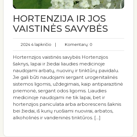
HORTENZIJA IR JOS
VAISTINĖS SAVYBĖS
2024 4 lapkričio
|
Komentarų: 0
Horternzijos vaistinės savybės Hortenzijos
šaknys, lapai ir žiedai liaudies medicinoje
naudojami arbatų, nuovirų ir tinktūrų pavidalu.
Jie gali būti naudojami sergant urogenitalinės
sistemos ligomis, uždegimais, kaip antiparazitinė
priemonė, sergant odos ligomis. Liaudies
medicinoje naudojami ne tik lapai, bet ir
hortenzijos paniculata arba arborescens šaknis
bei žiedai, iš kurių ruošiami nuovirai, arbatos,
alkoholinės ir vandeninės tinktūros. […]