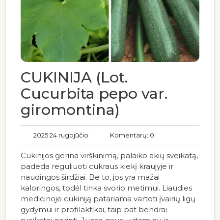
CUKINIJA (Lot.
Cucurbita pepo var.
giromontina)
2025 24 rugpjūčio
|
Komentarų: 0
Cukinijos gerina virškinimą, palaiko akių sveikatą,
padeda reguliuoti cukraus kiekį kraujyje ir
naudingos širdžiai. Be to, jos yra mažai
kaloringos, todėl tinka svorio metimui. Liaudies
medicinoje cukiniją patariama vartoti įvairių ligų
gydymui ir profilaktikai, taip pat bendrai