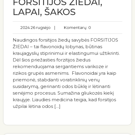
FORSITIJOS ŽIEDAI,
LAPAI, ŠAKOS
2024 26 rugsėjo
|
Komentarų: 0
Naudingos forsitijos žiedų savybės FORSITIJOS
ŽIEDAI – tai flavonoidų lobynas, būtinas
kraujagyslių stiprinimui ir elastingumui užtikrinti.
Dėl šios priežasties forzitijos žiedus
rekomenduojama sergantiems varikoze ir
rizikos grupės asmenims. Flavonoidai yra kaip
priemonė, stabdanti voratinklinių venų
susidarymą, gerinanti odos būklę ir lėtinanti
senėjimo procesus. Sumažina gliukozės kiekį
kraujyje. Liaudies medicina teigia, kad forsitijos
užpilai lėtina odos […]