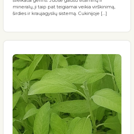
sveikatai gerinti. Juose gausu vitaminų ir
mineralų, ji taip pat teigiamai veikia virškinimą,
širdies ir kraujagyslių sistemą. Cukinijoje […]