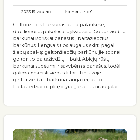
2023 19 vasario
|
Komentarų: 0
Geltonžiedis barkūnas auga palaukėse,
dobilienose, pakelėse, dykvietėse. Geltonžiedžiai
barkūnai išoriškai panašūs į baltažiedžius
barkūnus. Lengva šiuos augalus skirti pagal
žiedų spalvą: geltonžiedžių barkūnų jie sodriai
geltoni, o baltažiedžių – balti. Abiejų rūšių
barkūnai sudėtimi ir savybėmis panašūs, todėl
galima pakeisti vienus kitais. Lietuvoje
geltonžiedžiai barkūnai auga rečiau, o
baltažiedžiai paplitę ir yra gana dažni augalai. […]