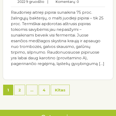
2022 9 gruodžio
|
Komentarų: 0
Raudonieji aitrieji pipirai sunaikina 75 proc.
žalingųjų bakterijų, o malti juodieji pipirai – tik 25
proc. Termiškai apdorotas aštrusis pipiras
tokiomis savybėmis jau nepasižymi –
sunaikinami beveik visi fermentai. Juose
esančios medžiagos skystina kraują ir apsaugo
nuo trombozės, galvos skausmo, galūnių
tirpimo, silpnumo. Raudonuosiuose pipiruose
yra labai daug karotino (provitamino A),
pagerinančio regėjimą, ląstelių gyvybingumą […]
1
2
…
4
Kitas