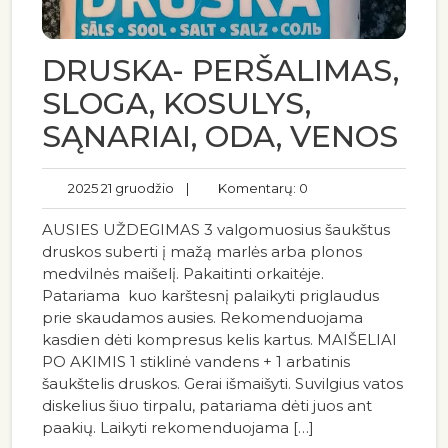
DRUSKA- PERŠALIMAS,
SLOGA, KOSULYS,
SĄNARIAI, ODA, VENOS
2025 21 gruodžio
|
Komentarų: 0
AUSIES UŽDEGIMAS 3 valgomuosius šaukštus
druskos suberti į mažą marlės arba plonos
medvilnės maišelį. Pakaitinti orkaitėje.
Patariama kuo karštesnį palaikyti priglaudus
prie skaudamos ausies. Rekomenduojama
kasdien dėti kompresus kelis kartus. MAIŠELIAI
PO AKIMIS 1 stiklinė vandens + 1 arbatinis
šaukštelis druskos. Gerai išmaišyti. Suvilgius vatos
diskelius šiuo tirpalu, patariama dėti juos ant
paakių. Laikyti rekomenduojama […]