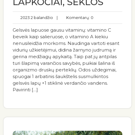
LAPKOČIAI, SĖKLOS
2023 2 balandžio
|
Komentarų: 0
Gelsvės lapuose gausu vitaminų: vitamino C
beveik kaip salieruose, o vitamino A kiekiu
nenusileidžia morkoms. Naudinga vartoti esant
vidurių užkietėjimui, didina žarnyno judrumą ir
gerina medžiagų apykaitą. Taip pat jų antpilas
turi šlapimą varančios savybės, puikiai šalina iš
organizmo druskų perteklių. Odos uždegimai,
spuogai 1 arbatinis šaukštelis susmulkintos
gelsvės lapų +1 stiklinė verdančio vandens.
Pavirinti […]