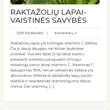
RAKTAŽOLIŲ LAPAI-
VAISTINĖS SAVYBĖS
2025 15 balandžio
|
Komentarų: 0
Raktažolių lapai yra turtingas vitamino C šaltinis.
Čia jo daug daugiau nei kitose laukinėse
žolelėse. Vos keli lapai (o tai labai svarbu
pavasarį!) suteikia suaugusiam žmogui
reikalingą paros dozę vitamino C. Vitaminas C
išsaugomas 95%, net jei raktažolės žaliava yra
džiovinama. Milteliai iš raktažolės lapų yra itin
stabilūs ir nepraranda vitaminingumo ištisus
metus. Dėl vitaminų, […]