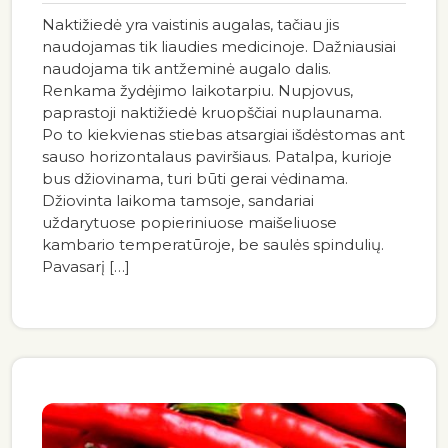
Naktižiedė yra vaistinis augalas, tačiau jis
naudojamas tik liaudies medicinoje. Dažniausiai
naudojama tik antžeminė augalo dalis.
Renkama žydėjimo laikotarpiu. Nupjovus,
paprastoji naktižiedė kruopščiai nuplaunama.
Po to kiekvienas stiebas atsargiai išdėstomas ant
sauso horizontalaus paviršiaus. Patalpa, kurioje
bus džiovinama, turi būti gerai vėdinama.
Džiovinta laikoma tamsoje, sandariai
uždarytuose popieriniuose maišeliuose
kambario temperatūroje, be saulės spindulių.
Pavasarį […]