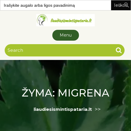
Search
for:
Skip to
content
Menu
ŽYMA:
MIGRENA
>>
liaudiesismintispataria.lt