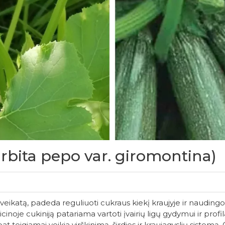
rbita pepo var. giromontina)
sveikatą, padeda reguliuoti cukraus kiekį kraujyje ir naudingos 
noje cukiniją patariama vartoti įvairių ligų gydymui ir profila
at teigiamai veikia virškinimą, širdies ir kraujagyslių sistemą. 