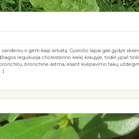
vandeniu ir gerti kaip arbatą. Gysločio lapai gali gydyti skran
edžiagos reguliuoja cholesterino kiekį kraujyje, todėl ypač ti
ronchitu, bronchine astma, esant kvėpavimo takų uždegima
…]