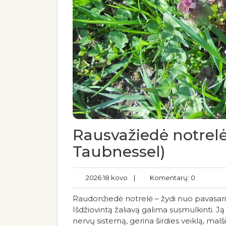
Rausvažiedė notrelė
Taubnessel)
2026 18 kovo
|
Komentarų: 0
Raudonžiedė notrelė – žydi nuo pavasario i
Išdžiovintą žaliavą galima susmulkinti. 
nervų sistemą, gerina širdies veiklą, mal