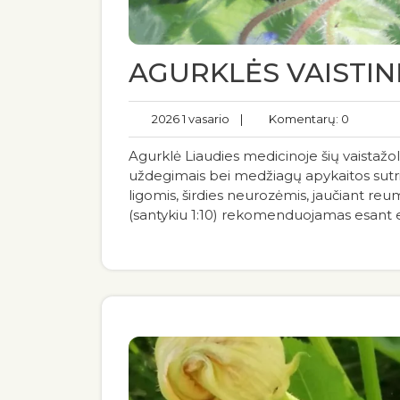
AGURKLĖS VAISTIN
2026 1 vasario
|
Komentarų: 0
Agurklė Liaudies medicinoje šių vaistažol
uždegimais bei medžiagų apykaitos sutri
ligomis, širdies neurozėmis, jaučiant re
(santykiu 1:10) rekomenduojamas esant e