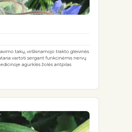
pavimo takų, virškinamojo trakto gleivinės
taria vartoti sergant funkcinėmis nervų
edicinoje agurklės žolės antpilas