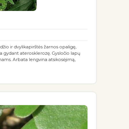
džio ir dvylikapirštės žarnos opaligę,
nka gydant aterosklerozę. Gysločio lapų
ms. Arbata lengvina atsikosėjimą,