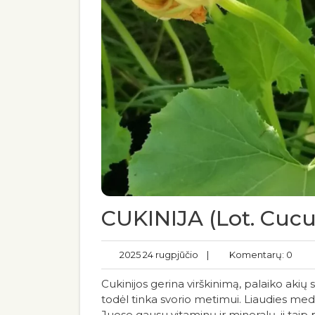
CUKINIJA (Lot. Cucu
2025 24 rugpjūčio
|
Komentarų: 0
Cukinijos gerina virškinimą, palaiko akių 
todėl tinka svorio metimui. Liaudies medici
Juose gausu vitaminų ir mineralų, ji taip p