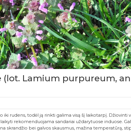
 (lot. Lamium purpureum, ang
ki rudens, todėl ją rinkti galima visą šį laikotarpį. Džiovinti
Ją laikyti rekomenduojama sandariai uždarytuose induose. Gal
šina skrandžio bei galvos skausmus, mažina temperatūrą, stip