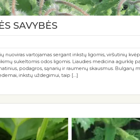
ĖS SAVYBĖS
ių nuoviras vartojamas sergant inkstų ligomis, viršutinių kvė
kimų sukeltomis odos ligomis. Liaudies medicina agurklę pa
umatinius, podagros, sąnarių ir raumenų skausmus. Bulgarų m
demai, inkstų uždegimui, taip […]