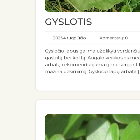
GYSLOTIS
2025 4 rugpjūčio
|
Komentarų: 0
Gysločio lapus galima užplikyti verdančiu 
gastritą bei kolitą. Augalo veikliosios m
arbatą rekomenduojama gerti: sergant b
mažina užkimimą. Gysločio lapų arbata [