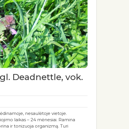
l. Deadnettle, vok.
 vėdinamoje, nesaulėtoje vietoje.
iojimo laikas – 24 mėnesiai. Ramina
rina ir tonizuoja organizmą. Turi