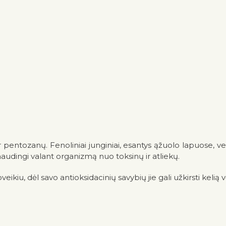
pentozanų. Fenoliniai junginiai, esantys ąžuolo lapuose, veik
a naudingi valant organizmą nuo toksinų ir atliekų.
kiu, dėl savo antioksidacinių savybių jie gali užkirsti kelią v