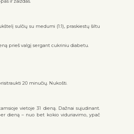
pas ir žaizdas.
kštelį sulčių su medumi (1:1), praskiestų šiltu
dieną prieš valgį sergant cukriniu diabetu.
risitraukti 20 minučių. Nukošti.
amsioje vietoje 31 dieną. Dažnai sujudinant.
 per dieną – nuo bet kokio viduriavimo, ypač