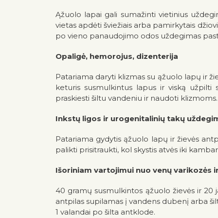
Ąžuolo lapai gali sumažinti vietinius užd
vietas apdėti šviežiais arba pamirkytais dži
po vieno panaudojimo odos uždegimas pasteb
Opaligė, hemorojus, dizenterija
Patariama daryti klizmas su ąžuolo lapų ir žie
keturis susmulkintus lapus ir viską užpilti
praskiesti šiltu vandeniu ir naudoti klizmoms.
Inkstų ligos ir urogenitalinių takų uždegi
Patariama gydytis ąžuolo lapų ir žievės antpi
palikti prisitraukti, kol skystis atvės iki k
Išoriniam vartojimui nuo venų varikozės i
40 gramų susmulkintos ąžuolo žievės ir 20 ja
antpilas supilamas į vandens dubenį arba šilt
1 valandai po šilta antklode.