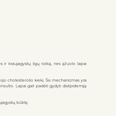
 ir kraujagyslių ligų riziką, nes ąžuolo lapai
gojo cholesterolio kiekį. Šis mechanizmas yra
insulto. Lapai gali padėti gydyti dislipidemiją
ujagyslių būklę.