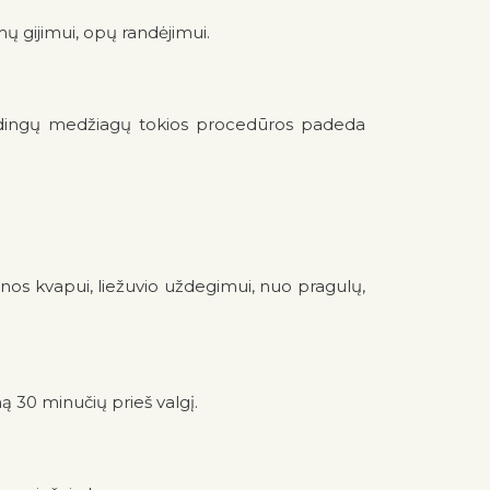
mų gijimui, opų randėjimui.
udingų medžiagų tokios procedūros padeda
os kvapui, liežuvio uždegimui, nuo pragulų,
 30 minučių prieš valgį.