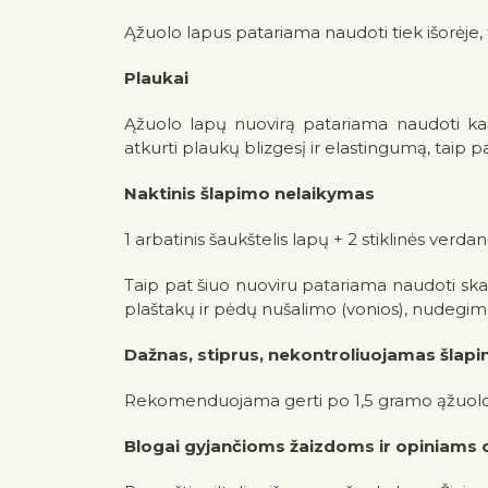
Ąžuolo lapus patariama naudoti tiek išorėje, 
Plaukai
Ąžuolo lapų nuovirą patariama naudoti k
atkurti plaukų blizgesį ir elastingumą, taip p
Naktinis šlapimo nelaikymas
1 arbatinis šaukštelis lapų + 2 stiklinės verdanč
Taip pat šiuo nuoviru patariama naudoti sk
plaštakų ir pėdų nušalimo (vonios), nudegi
Dažnas, stiprus, nekontroliuojamas šlapi
Rekomenduojama gerti po 1,5 gramo ąžuolo la
Blogai gyjančioms žaizdoms ir opiniams o