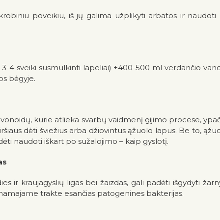
ikrobiniu poveikiu, iš jų galima užplikyti arbatos ir naudo
 3-4 sveiki susmulkinti lapeliai) +400-500 ml verdančio vande
os bėgyje.
lavonoidų, kurie atlieka svarbų vaidmenį gijimo procese, y
iršiaus dėti šviežius arba džiovintus ąžuolo lapus. Be to, ąžu
dėti naudoti iškart po sužalojimo – kaip gyslotį.
as
es ir kraujagyslių ligas bei žaizdas, gali padėti išgydyti žar
škinamajame trakte esančias patogenines bakterijas.