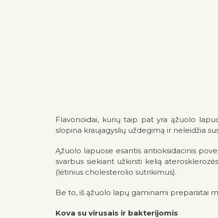
Flavonoidai, kurių taip pat yra ąžuolo lapuos
slopina kraujagyslių uždegimą ir neleidžia s
Ąžuolo lapuose esantis antioksidacinis povei
svarbus siekiant užkirsti kelią aterosklerozės
(lėtinius cholesterolio sutrikimus).
Be to, iš ąžuolo lapų gaminami preparatai maži
Kova su virusais ir bakterijomis