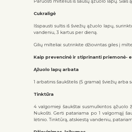
Paruošti miltelius iš sausų ąžuolo lapų. Šiais 
Cukraligė
Išspausti sultis iš šviežių ąžuolo lapų, surin
vandeniu, 3 kartus per dieną.
Gilių milteliai: sutrinkite džiovintas giles į m
Kaip prevencinė ir stiprinanti priemonė- 
Ąžuolo lapų arbata
1 arbatinis šaukštelis (5 gramai) šviežių arba
Tinktūra
4 valgomieji šaukštai susmulkintos ąžuolo ž
Nukošti. Gerti patariama po 1 valgomąjį šau
lėtinio. Tinktūrą, atskiestą vandeniu, patar
Džiovinimas, laikymas