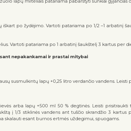
ąžuolo lapų milteliais patariama pabarstyti sunkiai gyjančias o
ktų iškart po žydėjimo. Vartoti patariama po 1/2 –1 arbatinį šau
iltelius. Vartoti patariama po 1 arbatinį šaukštelį 3 kartus per 
esant nepakankamai ir prastai mitybai
 sausų susmulkintų lapų +0,25 litro verdančio vandens. Leisti p
ievės arba lapų +500 ml 50 % degtinės. Leisti prisitraukti t
kštą į 1/3 stiklinės vandens ant tuščio skrandžio 3 kartus
iama skalauti esant burnos ertmės uždegimui, spuogams.