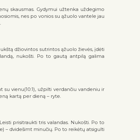
raumenų skausmas. Gydymui užtenka uždegimo
mosiomis, nes po vonios su ąžuolo vantele jau
.
ukštą džiovintos sutrintos ąžuolo žievės, įdėti
valandą, nukošti. Po to gautą antpilą galima
 su vienu(10:1), užpilti verdančiu vandeniu ir
eną kartą per dieną – ryte.
ti prisitraukti tris valandas. Nukošti. Po to
) – dvidešimt minučių. Po to reikėtų atsigulti