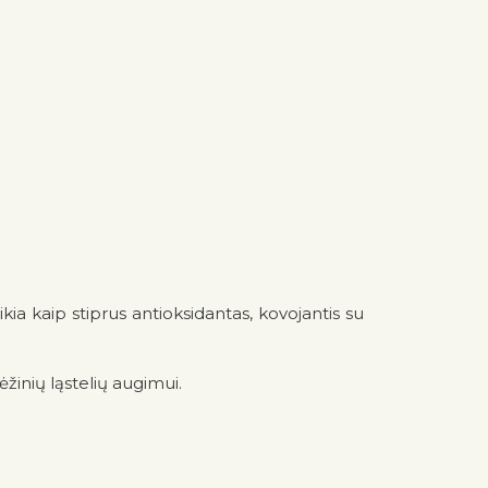
ia kaip stiprus antioksidantas, kovojantis su
ėžinių ląstelių augimui.