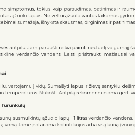
egimo simptomus, tokius kaip paraudimas, patinimas ir 
ovintais ąžuolo lapais. Ne veltui ąžuolo vantos laikomos gydo
imai sumažėja, išnyksta skausmas, dirginimas ir patinimas
vės antpilu. Jam paruošti reikia paimti nedidelį valgomąjį ša
 stikline verdančio vandens. Leisti prisitraukti mažiausiai 
mai
lu, vartojamu į vidų. Sumaišyti lapus ir žievę santykiu dešimt
ambario temperatūros. Nukošti. Antpilą rekomenduojama gerti vi
r furunkulų
unų susmulkintų ąžuolo lapų +1 litras verdančio vandens. Leis
ą vonią Jame patariama kaitinti kojos arba visą kūną (vonioje