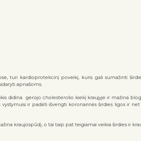
e, turi kardioprotekcinį poveikį, kuris gali sumažinti širdies
usidaryti apnašoms.
kis didina gerojo cholesterolio kiekį kraujyje ir mažina blo
 vystymuisi ir padėti išvengti koronarinės širdies ligos ir net 
na kraujospūdį, o tai taip pat teigiamai veikia širdies ir kra