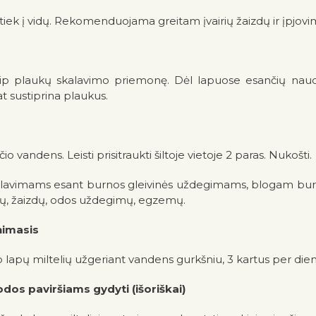
tiek į vidų. Rekomenduojama greitam įvairių žaizdų ir įpjovi
aip plaukų skalavimo priemonę. Dėl lapuose esančių na
at sustiprina plaukus.
io vandens. Leisti prisitraukti šiltoje vietoje 2 paras. Nukošti.
alavimams esant burnos gleivinės uždegimams, blogam burn
mų, žaizdų, odos uždegimų, egzemų.
nimasis
pų miltelių užgeriant vandens gurkšniu, 3 kartus per dieną
dos paviršiams gydyti (išoriškai)