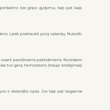
ti peršalimo bei gripo gydymui, taip pat kaip
ns. Leisti prisitraukti porą valandų. Nukošti.
pač esant paviršiniams pažeidimams. Norėdami
olas turi gerą hemostazinį (kraujo krešėjimas)
nyno ir skrandžio opas. Jos taip pat teigiamai