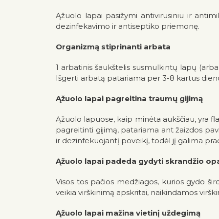
Ąžuolo lapai pasižymi antivirusiniu ir antim
dezinfekavimo ir antiseptiko priemonę.
Organizmą stiprinanti arbata
1 arbatinis šaukštelis susmulkintų lapų (arba
Išgerti arbatą patariama per 3-8 kartus dien
Ąžuolo lapai pagreitina traumų gijimą
Ąžuolo lapuose, kaip minėta aukščiau, yra f
pagreitinti gijimą, patariama ant žaizdos pav
ir dezinfekuojantį poveikį, todėl jį galima pra
Ąžuolo lapai padeda gydyti skrandžio op
Visos tos pačios medžiagos, kurios gydo širdi
veikia virškinimą apskritai, naikindamos vir
Ąžuolo lapai mažina vietinį uždegimą