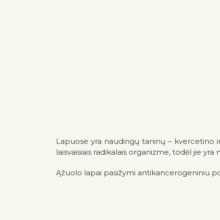
Lapuose yra naudingų taninų – kvercetino ir 
laisvaisiais radikalais organizme, todėl jie yr
Ąžuolo lapai pasižymi antikancerogeniniu povei