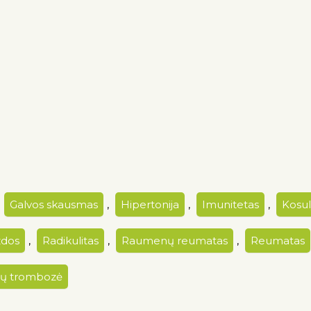
,
Galvos skausmas
,
Hipertonija
,
Imunitetas
,
Kosul
zdos
,
Radikulitas
,
Raumenų reumatas
,
Reumatas
ų trombozė