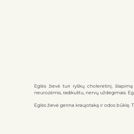
Eglės žievė turi ryškų choleretinį, šlapim
neurozėmis, radikulitu, nervų uždegimais. E
Eglės žievė gerina kraujotaką ir odos būklę. 