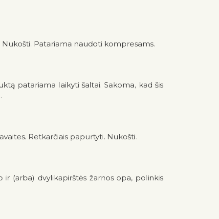
dai. Nukošti. Patariama naudoti kompresams.
uktą patariama laikyti šaltai. Sakoma, kad šis
.
 savaites. Retkarčiais papurtyti. Nukošti.
r (arba) dvylikapirštės žarnos opa, polinkis