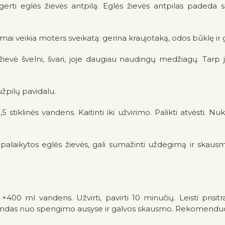
ti eglės žievės antpilą. Eglės žievės antpilas padeda sus
amai veikia moters sveikatą: gerina kraujotaką, odos būklę i
ievė švelni, švari, joje daugiau naudingų medžiagų. Tarp jų
užpilų pavidalu.
5 stiklinės vandens. Kaitinti iki užvirimo. Palikti atvėsti. N
palaikytos eglės žievės, gali sumažinti uždegimą ir skau
+400 ml vandens. Užvirti, pavirti 10 minučių. Leisti prisit
andas nuo spengimo ausyse ir galvos skausmo. Rekomenduoj