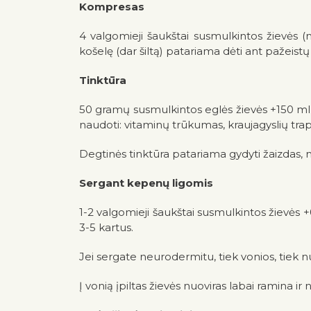
Kompresas
4 valgomieji šaukštai susmulkintos žievės (
košelę (dar šiltą) patariama dėti ant pažeistų
Tinktūra
50 gramų susmulkintos eglės žievės +150 ml 50
naudoti: vitaminų trūkumas, kraujagyslių t
Degtinės tinktūra patariama gydyti žaizdas,
Sergant kepenų ligomis
1-2 valgomieji šaukštai susmulkintos žievės +0,
3-5 kartus.
Jei sergate neurodermitu, tiek vonios, tiek n
Į vonią įpiltas žievės nuoviras labai ramina ir