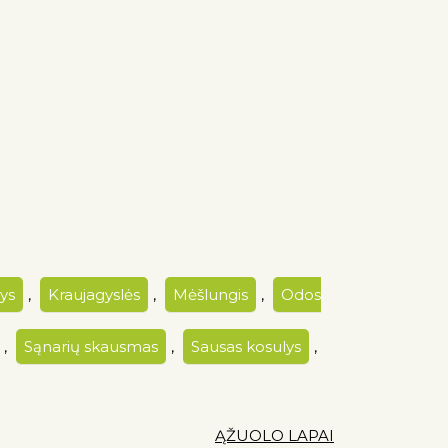
ys
,
Kraujagyslės
,
Mėšlungis
,
Odos
,
Sąnarių skausmas
,
Sausas kosulys
,
ĄŽUOLO LAPAI