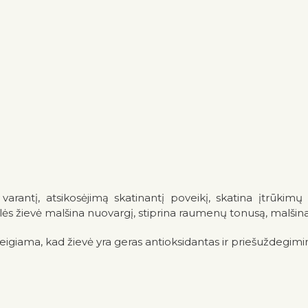
ą varantį, atsikosėjimą skatinantį poveikį, skatina įtrūki
glės žievė malšina nuovargį, stiprina raumenų tonusą, malš
Teigiama, kad žievė yra geras antioksidantas ir priešuždegimin