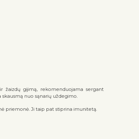
mų ir žaizdų gijimą, rekomenduojama sergant
ina skausmą nuo sąnarių uždegimo.
ė priemonė. Ji taip pat stiprina imunitetą.