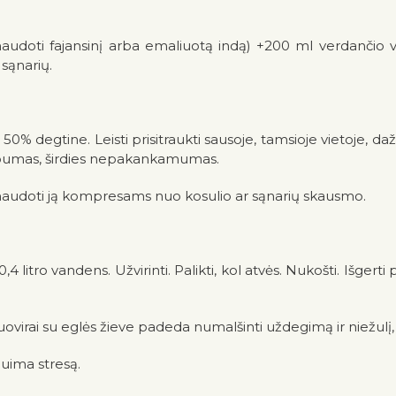
naudoti fajansinį arba emaliuotą indą) +200 ml verdančio va
 sąnarių.
% degtine. Leisti prisitraukti sausoje, tamsioje vietoje, da
rapumas, širdies nepakankamumas.
 naudoti ją kompresams nuo kosulio ar sąnarių skausmo.
4 litro vandens. Užvirinti. Palikti, kol atvės. Nukošti. Išgert
uovirai su eglės žieve padeda numalšinti uždegimą ir niežulį
 nuima stresą.