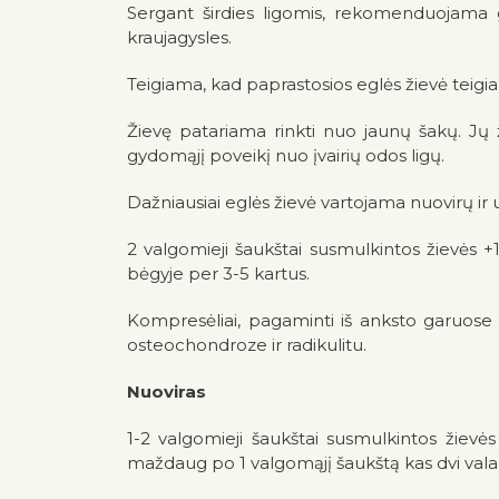
Sergant širdies ligomis, rekomenduojama ger
kraujagysles.
Teigiama, kad paprastosios eglės žievė teigi
Žievę patariama rinkti nuo jaunų šakų. Jų ž
gydomąjį poveikį nuo įvairių odos ligų.
Dažniausiai eglės žievė vartojama nuovirų ir 
2 valgomieji šaukštai susmulkintos žievės +1,
bėgyje per 3-5 kartus.
Kompresėliai, pagaminti iš anksto garuose 
osteochondroze ir radikulitu.
Nuoviras
1-2 valgomieji šaukštai susmulkintos žievės 
maždaug po 1 valgomąjį šaukštą kas dvi val