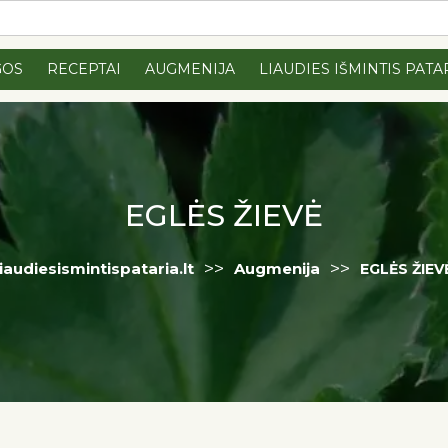
GOS
RECEPTAI
AUGMENIJA
LIAUDIES IŠMINTIS PATA
EGLĖS ŽIEVĖ
>>
>>
liaudiesismintispataria.lt
Augmenija
EGLĖS ŽIEV