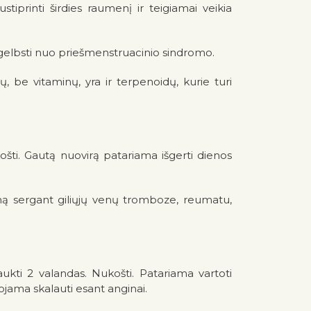
tiprinti širdies raumenį ir teigiamai veikia
r gelbsti nuo priešmenstruacinio sindromo.
, be vitaminų, yra ir terpenoidų, kurie turi
ukošti. Gautą nuovirą patariama išgerti dienos
smą sergant giliųjų venų tromboze, reumatu,
raukti 2 valandas. Nukošti. Patariama vartoti
ama skalauti esant anginai.