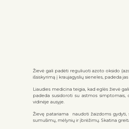
Žievė gali padėti reguliuoti azoto oksido (az
išsiskyrimą į kraujagyslių sieneles, padeda ja
Liaudies medicina teigia, kad eglės žievė ga
padeda susidoroti su astmos simptomais, ci
vidinėje ausyje.
Žievę patariama naudoti žaizdoms gydyti, s
sumušimų, mėlynių ir įbrėžimų. Skatina greitą