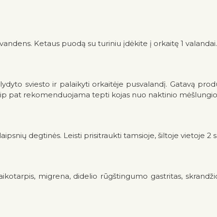
s vandens. Ketaus puodą su turiniu įdėkite į orkaitę 1 valan
 lydyto sviesto ir palaikyti orkaitėje pusvalandį. Gatavą prod
ip pat rekomenduojama tepti kojas nuo naktinio mėšlungio
 laipsnių degtinės. Leisti prisitraukti tamsioje, šiltoje vietoje 2
otarpis, migrena, didelio rūgštingumo gastritas, skrandžio i