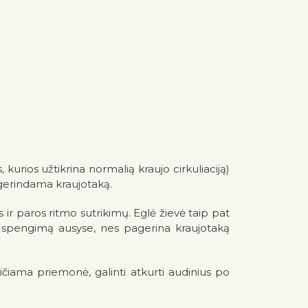
kurios užtikrina normalią kraujo cirkuliaciją)
pagerindama kraujotaką.
ir paros ritmo sutrikimų. Eglė žievė taip pat
ti spengimą ausyse, nes pagerina kraujotaką
čiama priemonė, galinti atkurti audinius po