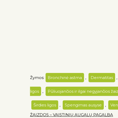
Žymos:
Bronchinė astma
,
Dermatitas
ligos
,
Pūliuojančios ir ilgai negyjančios žai
Širdies ligos
,
Spengimas ausyse
,
Ven
ŽAIZDOS – VAISTINIŲ AUGALŲ PAGALBA