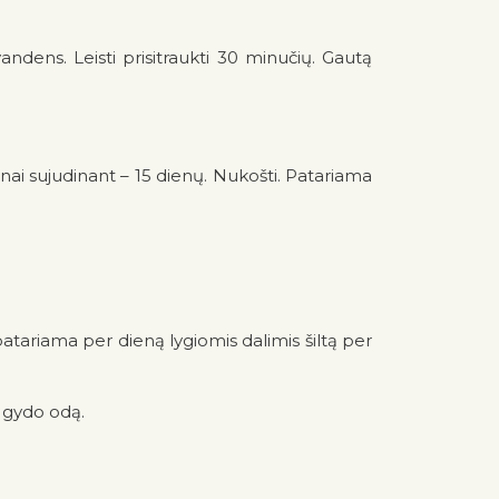
ndens. Leisti prisitraukti 30 minučių. Gautą
žnai sujudinant – 15 dienų. Nukošti. Patariama
i patariama per dieną lygiomis dalimis šiltą per
, gydo odą.