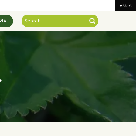
RIA
Ė