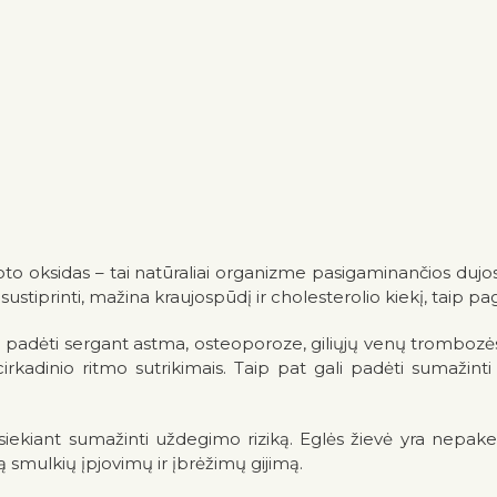
oto oksidas – tai natūraliai organizme pasigaminančios dujos, 
s sustiprinti, mažina kraujospūdį ir cholesterolio kiekį, taip 
li padėti sergant astma, osteoporoze, giliųjų venų trombozės 
rkadinio ritmo sutrikimais. Taip pat gali padėti sumažin
iekiant sumažinti uždegimo riziką. Eglės žievė yra nepakei
 smulkių įpjovimų ir įbrėžimų gijimą.