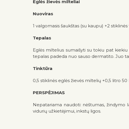
Eglės žievės milteliai
Nuoviras
1 valgomasis šaukštas (su kaupu) +2 stiklinė
Tepalas
Eglės miltelius sumaišyti su tokiu pat kiekiu
tepalas padeda nuo sauso dermatito. Juo ta
Tinktūra
0,5 stiklinės eglės žievės miltelių +0,5 litro 50
PERSPĖJIMAS
Nepatariama naudoti: nėštumas, žindymo laik
vidurių užkietėjimui, inkstų ligos.