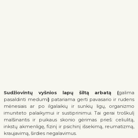
Sudžiovintų vyšnios lapų šiltą arbatą (
galima
pasaldinti medumi
)
patariama gerti pavasario ir rudens
mėnesiais ar po ilgalaikių ir sunkių ligų, organizmo
imuniteto palaikymui ir sustiprinimui. Tai gerai troškulį
malšinantis ir puikaus skonio gėrimas prieš: celiulitą,
inkstų akmenligę, fizinį ir psichinį išsekimą, reumatizmą,
kraujavimą, širdies negalavimus.