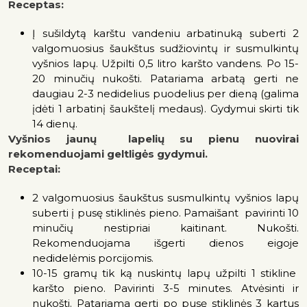
Receptas:
Į sušildytą karštu vandeniu arbatinuką suberti 2
valgomuosius šaukštus sudžiovintų ir susmulkintų
vyšnios lapų. Užpilti 0,5 litro karšto vandens. Po 15-
20 minučių nukošti. Patariama arbatą gerti ne
daugiau 2-3 nedidelius puodelius per dieną (galima
įdėti 1 arbatinį šaukštelį medaus). Gydymui skirti tik
14 dienų.
Vyšnios jaunų lapelių su pienu nuovirai
rekomenduojami geltligės gydymui.
Receptai:
2 valgomuosius šaukštus susmulkintų vyšnios lapų
suberti į pusę stiklinės pieno. Pamaišant pavirinti 10
minučių nestipriai kaitinant. Nukošti.
Rekomenduojama išgerti dienos eigoje
nedidelėmis porcijomis.
10-15 gramų tik ką nuskintų lapų užpilti 1 stikline
karšto pieno. Pavirinti 3-5 minutes. Atvėsinti ir
nukošti. Patariama gerti po pusę stiklinės 3 kartus