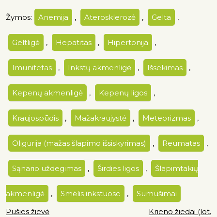
Žymos:
Anemija
,
Aterosklerozė
,
Gelta
,
Geltligė
,
Hepatitas
,
Hipertonija
,
Imunitetas
,
Inkstų akmenligė
,
Išsekimas
,
Kepenų akmenligė
,
Kepenų ligos
,
Kraujospūdis
,
Mažakraujystė
,
Meteorizmas
,
Oligurija (mažas šlapimo išsiskyrimas)
,
Reumatas
,
Sąnario uždegimas
,
Širdies ligos
,
Šlapimtakių
akmenligė
,
Smėlis inkstuose
,
Sumušimai
Pušies žievė
Krieno žiedai (lot.