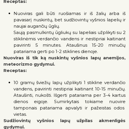
Receptas:
Nuoviras gali būti ruošiamas ir iš žalių arba iš
pavasarį nuskintų, bet sudžiovintų vyšnios lapelių ir
naujai augančių ūglių.
Saują pasmulkintų ūgliukų su lapeliais užplikyti su 2
stiklinėmis verdančio vandens ir nestipriai kaitinant
pavirinti 5 minutes. Ataušinus 15-20 minučių
patariama gerti po 1-2 stiklines dienoje.
Nuoviras iš tik ką nuskintų vyšnios lapų anemijos,
meteorizmo gydymui.
Receptas:
10 gramų šviežių lapų užplikyti 1 stikline verdančio
vandens, pavirinti nestipriai kaitinant 10-15 minučių.
Ataušinti, nukošti. Išgerti patariama per 3-4 kartus
dienos eigoje. Sumirkytais tokiame nuovire
tamponais patariama apvalyti ir pažeistas odos
vietas.
Sudžiovintų vyšnios lapų užpilas akmenligės
gydymui.