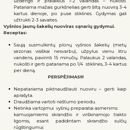
uždengti ir pralaikius 1-2 valandas – nukošti.
Patariama mažais gurkšneliais gerti šiltą nuovirą 3-4
kartus dienoje, po puse stiklinės. Gydymas gali
užtrukti 2-3 savaites.
Vyšnios jaunų šakelių nuoviras sąnarių gydymui.
Receptas:
Saują susmulkintų plonų vyšnios šakelių (metų
sezonas visiškai nesvarbu), užpylus vienu litru
vandens, pavirinti 15 minučių. Palaukus 2 valandas,
nukošti ir gerti patariama po 1/4 stiklinės, 3-4 kartus
per dieną.
PERSPĖJIMAS!!!
Nepatariama piktnaudžiauti nuoviru – gerti kaip
aprašyta.
Draudžiama vartoti nėštumo periodu.
Netinka vartojimui vyšnių preparatai asmenims:
kamuojamiems skrandžio ir virškinamojo trakto
ligomis, esant padidintam skrandžio sulčių
rūgštingumui;