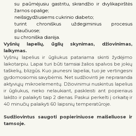
su paūmėjusiu gastritu, skrandžio ir dvylikapirštės
žarnos opalige;
neišsigydžiusiems cukrinio diabeto;
turint chroniškus uždegiminius procesus
plaučiuose;
su chroniška diarėja.
Vyšnių lapelių, ūglių skynimas, džiovinimas,
laikymas.
Vyšnių lapelius ir ūgliukus patariama skinti žydėjimo
laikotarpiu. Lapai turi būti tamsiai žalios spalvos be jokių
taškelių, blizgūs. Kuo jaunesni lapeliai, tuo jie vertingesni
gydomosiomis savybėmis. Net sudžiovinti jie nepraranda
aktyviųjų mikroelementų. Džiovinimui nuskintus lapelius
ir ūgliukus, nieko nelaukiant, paskleisti ant popieriaus
lakšto ir palaikyti taip 2 dienas. Paskui perkelti į orkaitę ir
40 minučių palaikyti 60 laipsnių temperatūroje.
Sudžiovintus saugoti popieriniuose maišeliuose ir
tamsoje.