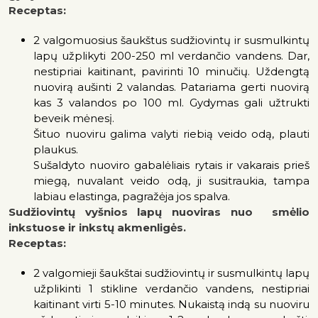
Receptas:
2 valgomuosius šaukštus sudžiovintų ir susmulkintų
lapų užplikyti 200-250 ml verdančio vandens. Dar,
nestipriai kaitinant, pavirinti 10 minučių. Uždengtą
nuovirą aušinti 2 valandas. Patariama gerti nuovirą
kas 3 valandos po 100 ml. Gydymas gali užtrukti
beveik mėnesį.
Šituo nuoviru galima valyti riebią veido odą, plauti
plaukus.
Sušaldyto nuoviro gabalėliais rytais ir vakarais prieš
miegą, nuvalant veido odą, ji susitraukia, tampa
labiau elastinga, pagražėja jos spalva.
Sudžiovintų vyšnios lapų nuoviras nuo smėlio
inkstuose ir inkstų akmenligės.
Receptas:
2 valgomieji šaukštai sudžiovintų ir susmulkintų lapų
užplikinti 1 stikline verdančio vandens, nestipriai
kaitinant virti 5-10 minutes. Nukaistą indą su nuoviru