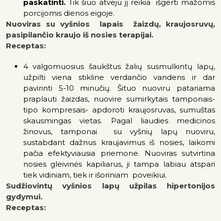
paskatinti.
Tik šiuo atveju jį reikia išgerti mažomis
porcijomis dienos eigoje.
Nuoviras su vyšnios lapais žaizdų, kraujosruvų,
pasipilančio kraujo iš nosies terapijai.
Receptas:
4 valgomuosius šaukštus žalių susmulkintų lapų,
užpilti viena stikline verdančio vandens ir dar
pavirinti 5-10 minučių. Šituo nuoviru patariama
praplauti žaizdas, nuovire sumirkytais tamponais-
tipo kompresais- apdoroti kraujosruvas, sumuštas
skausmingas vietas. Pagal liaudies medicinos
žinovus, tamponai su vyšnių lapų nuoviru,
sustabdant dažnus kraujavimus iš nosies, laikomi
pačia efektyviausia priemone. Nuoviras sutvirtina
nosies gleivinės kapiliarus, ji tampa labiau atspari
tiek vidiniam, tiek ir išoriniam poveikiui.
Sudžiovintų vyšnios lapų užpilas hipertonijos
gydymui.
Receptas: