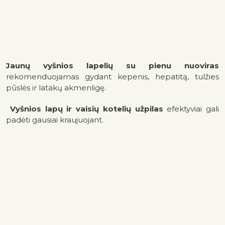
Jaunų vyšnios lapelių su pienu nuoviras
rekomenduojamas gydant kepenis, hepatitą, tulžies
pūslės ir latakų akmenligę.
Vyšnios lapų ir vaisių kotelių užpilas
efektyviai gali
padėti gausiai kraujuojant.