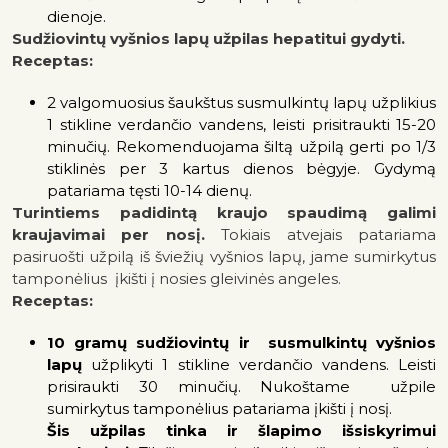
dienoje.
Sudžiovintų vyšnios lapų užpilas hepatitui gydyti.
Receptas:
2 valgomuosius šaukštus susmulkintų lapų užplikius
1 stikline verdančio vandens, leisti prisitraukti 15-20
minučių. Rekomenduojama šiltą užpilą gerti po 1/3
stiklinės per 3 kartus dienos bėgyje. Gydymą
patariama tęsti 10-14 dienų.
Turintiems padidintą kraujo spaudimą galimi
kraujavimai per nosį.
Tokiais atvejais patariama
pasiruošti užpilą iš šviežių vyšnios lapų, jame sumirkytus
tamponėlius įkišti į nosies gleivinės angeles.
Receptas:
10 gramų sudžiovintų ir susmulkintų vyšnios
lapų
užplikyti 1 stikline verdančio vandens. Leisti
prisiraukti 30 minučių. Nukoštame užpile
sumirkytus tamponėlius patariama įkišti į nosį.
Šis užpilas tinka ir šlapimo išsiskyrimui