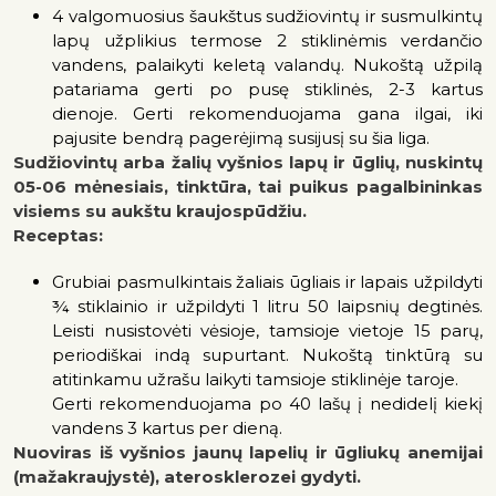
4 valgomuosius šaukštus sudžiovintų ir susmulkintų
lapų užplikius termose 2 stiklinėmis verdančio
vandens, palaikyti keletą valandų. Nukoštą užpilą
patariama gerti po pusę stiklinės, 2-3 kartus
dienoje. Gerti rekomenduojama gana ilgai, iki
pajusite bendrą pagerėjimą susijusį su šia liga.
Sudžiovintų arba žalių vyšnios lapų ir ūglių, nuskintų
05-06 mėnesiais, tinktūra, tai p
uikus pagalbininkas
visiems su aukštu kraujospūdžiu.
Receptas:
Grubiai pasmulkintais žaliais ūgliais ir lapais užpildyti
¾ stiklainio ir užpildyti 1 litru 50 laipsnių degtinės.
Leisti nusistovėti vėsioje, tamsioje vietoje 15 parų,
periodiškai indą supurtant. Nukoštą tinktūrą su
atitinkamu užrašu laikyti tamsioje stiklinėje taroje.
Gerti rekomenduojama po 40 lašų į nedidelį kiekį
vandens 3 kartus per dieną.
Nuoviras iš vyšnios jaunų lapelių ir ūgliukų anemijai
(mažakraujystė), aterosklerozei gydyti.