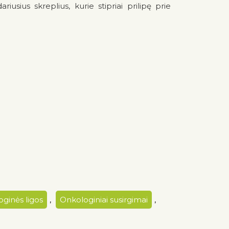
usius skreplius, kurie stipriai prilipę prie
ginės ligos
,
Onkologiniai susirgimai
,