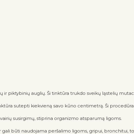
ir piktybinių auglių. Ši tinktūra trukdo sveikų ląstelių mutacij
ktūra sutepti kiekvieną savo kūno centimetrą. Ši procedūr
vairių susirgimų, stiprina organizmo atsparumą ligoms.
ali būti naudojama peršalimo ligoms, gripui, bronchitui, tonzil