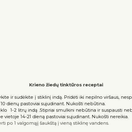
Krieno žiedų tinktūros receptai
ite ir sudėkite į stiklinį indą. Pridėti iki nepilno viršaus, n
je 10 dienų pastoviai sujudinant. Nukošti nebūtina.
tiklo 1-2 litrų indą .Stipriai smulkini nebūtina ir suspausti n
oje vietoje 14-21 dieną pastoviai sujudinant. Nukošti nereikia.
i po 1 valgomąjį šaukštą į vieną stiklinę vandens.