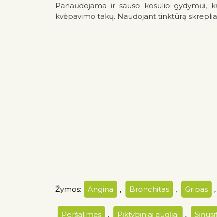
Panaudojama ir sauso kosulio gydymui, kuris
kvėpavimo takų. Naudojant tinktūrą skrepliai s
Žymos:
Angina
,
Bronchitas
,
Gripas
Peršalimas
,
Piktybiniai augliai
,
Sinusi