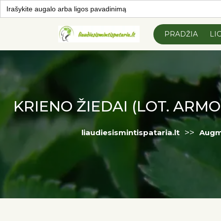
Search
for:
Skip to
content
PRADŽIA
LI
KRIENO ŽIEDAI (LOT. ARM
>>
liaudiesismintispataria.lt
Augm