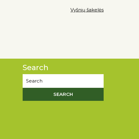
Vyšnių šakelės
Search