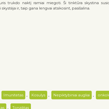
 trukdo naktį ramiai miegoti. Ši tinktūra skystina susidari
kystėja ir, taip gana lengvai atsikosint, pasišalina.
,
Imunitetas
,
Kosulys
,
Nepiktybiniai augliai
,
onkolo
tas
,
Tonzilitas