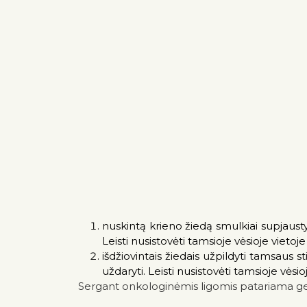
nuskintą krieno žiedą smulkiai supjaustyk
Leisti nusistovėti tamsioje vėsioje vieto
išdžiovintais žiedais užpildyti tamsaus s
uždaryti. Leisti nusistovėti tamsioje vėsi
Sergant onkologinėmis ligomis patariama gert