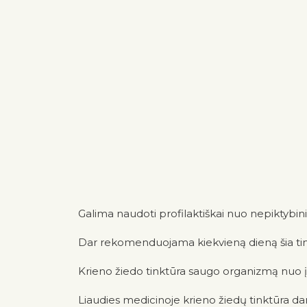
Galima naudoti profilaktiškai nuo nepiktybinių 
Dar rekomenduojama kiekvieną dieną šia tin
Krieno žiedo tinktūra saugo organizmą nuo į
Liaudies medicinoje krieno žiedų tinktūra dar g