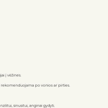
ai į vėžines.
a rekomenduojama po vonios ar pirties.
itui, sinusitui, anginai gydyti.