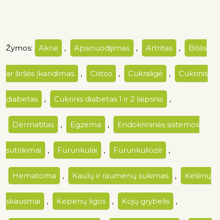
Žymos:
Aknė
,
Apsinuodijimas
,
Artritas
,
Bitės
ar širšės įkandimas
,
Cistos
,
Cukraligė
,
Cukrinis
diabetas
,
Cukrinis diabetas 1 ir 2 laipsnis
,
Dermatitas
,
Egzema
,
Endokrininės sistemos
sutrikimai
,
Furunkulai
,
Furunkuliozė
,
Hematoma
,
Kaulų ir raumenų sukimas
,
Kelėnų
skausmai
,
Kepenų ligos
,
Kojų grybelis
,