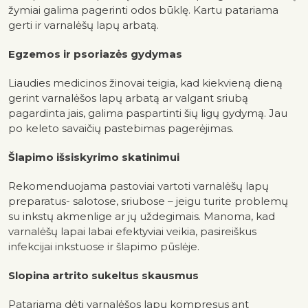
žymiai galima pagerinti odos būklę. Kartu patariama
gerti ir varnalėšų lapų arbatą.
Egzemos ir psoriazės gydymas
Liaudies medicinos žinovai teigia, kad kiekvieną dieną
gerint varnalėšos lapų arbatą ar valgant sriubą
pagardinta jais, galima paspartinti šių ligų gydymą. Jau
po keleto savaičių pastebimas pagerėjimas.
Šlapimo išsiskyrimo skatinimui
Rekomenduojama pastoviai vartoti varnalėšų lapų
preparatus- salotose, sriubose – jeigu turite problemų
su inkstų akmenlige ar jų uždegimais. Manoma, kad
varnalėšų lapai labai efektyviai veikia, pasireiškus
infekcijai inkstuose ir šlapimo pūslėje.
Slopina artrito sukeltus skausmus
Patariama dėti varnalėšos lapų kompresus ant