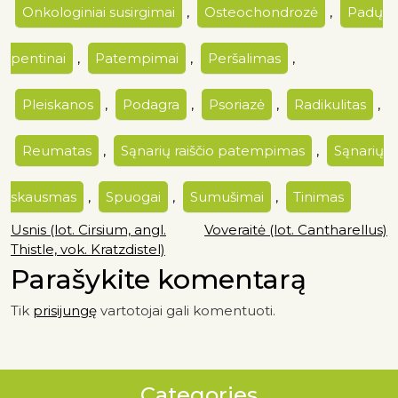
Onkologiniai susirgimai
,
Osteochondrozė
,
Padų
pentinai
,
Patempimai
,
Peršalimas
,
Pleiskanos
,
Podagra
,
Psoriazė
,
Radikulitas
,
Reumatas
,
Sąnarių raiščio patempimas
,
Sąnarių
skausmas
,
Spuogai
,
Sumušimai
,
Tinimas
Usnis (lot. Cirsium, angl.
Voveraitė (lot. Cantharellus)
Thistle, vok. Kratzdistel)
Parašykite komentarą
Tik
prisijungę
vartotojai gali komentuoti.
Categories