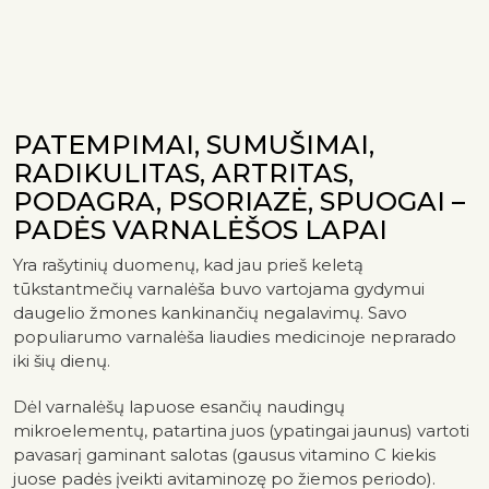
PATEMPIMAI, SUMUŠIMAI,
RADIKULITAS, ARTRITAS,
PODAGRA, PSORIAZĖ, SPUOGAI –
PADĖS VARNALĖŠOS LAPAI
Yra rašytinių duomenų, kad jau prieš keletą
tūkstantmečių varnalėša buvo vartojama gydymui
daugelio žmones kankinančių negalavimų. Savo
populiarumo varnalėša liaudies medicinoje neprarado
iki šių dienų.
Dėl varnalėšų lapuose esančių naudingų
mikroelementų, patartina juos (ypatingai jaunus) vartoti
pavasarį gaminant salotas (gausus vitamino C kiekis
juose padės įveikti avitaminozę po žiemos periodo).