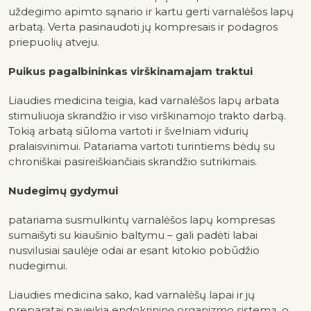
uždegimo apimto sąnario ir kartu gerti varnalėšos lapų
arbatą. Verta pasinaudoti jų kompresais ir podagros
priepuolių atveju.
Puikus pagalbininkas virškinamajam traktui
Liaudies medicina teigia, kad varnalėšos lapų arbata
stimuliuoja skrandžio ir viso virškinamojo trakto darbą.
Tokią arbatą siūloma vartoti ir švelniam vidurių
pralaisvinimui. Patariama vartoti turintiems bėdų su
chroniškai pasireiškiančiais skrandžio sutrikimais.
Nudegimų gydymui
patariama susmulkintų varnalėšos lapų kompresas
sumaišyti su kiaušinio baltymu – gali padėti labai
nusvilusiai saulėje odai ar esant kitokio pobūdžio
nudegimui.
Liaudies medicina sako, kad varnalėšų lapai ir jų
preparatai paveikia endokrininę organizmo sistemą, o