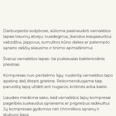
Darbuojantis sodybose, siūloma pasinaudoti varnalėšos
lapais traumų atveju: nusideginus, įkandus kraujasiurbiui
vabzdžiui, įsipjovus, sumuštos kūno dalies ar patempto
sąnario raiščių skausmo ir tinimo apmalšinimui.
Švarus varnalėšos lapas- tai puikiausias baktericidinis
pleistras.
Kompresas nuo peršalimo ligų: nuskintą varnalėšos lapo
apatinę dalį ištepti grietine. Rekomenduojama taip
paruoštą lapą uždėti ant nugaros, krūtinės arba kaklo.
Liaudies medicina sako, kad varnalėšos lapų kompresai
pagelbės suskaudus sąnariams ar prigriebus radikulitui.
Jų kompresais gydomos net chroniškos sąnarių ir
stuburo ligos.