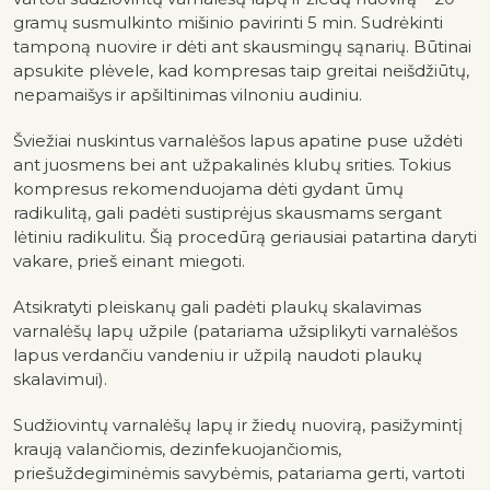
gramų susmulkinto mišinio pavirinti 5 min. Sudrėkinti
tamponą nuovire ir dėti ant skausmingų sąnarių. Būtinai
apsukite plėvele, kad kompresas taip greitai neišdžiūtų,
nepamaišys ir apšiltinimas vilnoniu audiniu.
Šviežiai nuskintus varnalėšos lapus apatine puse uždėti
ant juosmens bei ant užpakalinės klubų srities. Tokius
kompresus rekomenduojama dėti gydant ūmų
radikulitą, gali padėti sustiprėjus skausmams sergant
lėtiniu radikulitu. Šią procedūrą geriausiai patartina daryti
vakare, prieš einant miegoti.
Atsikratyti pleiskanų gali padėti plaukų skalavimas
varnalėšų lapų užpile (patariama užsiplikyti varnalėšos
lapus verdančiu vandeniu ir užpilą naudoti plaukų
skalavimui).
Sudžiovintų varnalėšų lapų ir žiedų nuovirą, pasižymintį
kraują valančiomis, dezinfekuojančiomis,
priešuždegiminėmis savybėmis, patariama gerti, vartoti