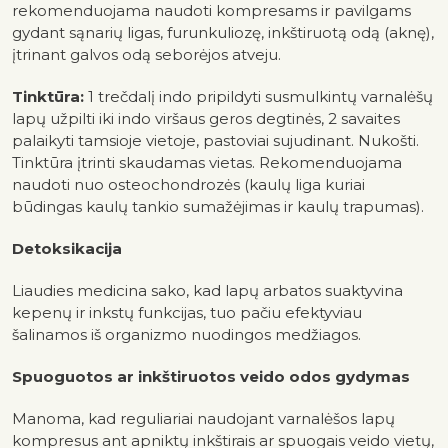
rekomenduojama naudoti kompresams ir pavilgams
gydant sąnarių ligas, furunkuliozę, inkštiruotą odą (aknę),
įtrinant galvos odą seborėjos atveju.
Tinktūra:
1 trečdalį indo pripildyti susmulkintų varnalėšų
lapų užpilti iki indo viršaus geros degtinės, 2 savaites
palaikyti tamsioje vietoje, pastoviai sujudinant. Nukošti.
Tinktūra įtrinti skaudamas vietas. Rekomenduojama
naudoti nuo osteochondrozės (kaulų liga kuriai
būdingas kaulų tankio sumažėjimas ir kaulų trapumas).
Detoksikacija
Liaudies medicina sako, kad lapų arbatos suaktyvina
kepenų ir inkstų funkcijas, tuo pačiu efektyviau
šalinamos iš organizmo nuodingos medžiagos.
Spuoguotos ar inkštiruotos veido odos gydymas
Manoma, kad reguliariai naudojant varnalėšos lapų
kompresus ant apniktų inkštirais ar spuogais veido vietų,