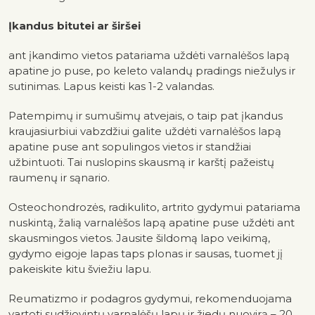
Įkandus bitutei ar širšei
ant įkandimo vietos patariama uždėti varnalėšos lapą
apatine jo puse, po keleto valandų pradings niežulys ir
sutinimas. Lapus keisti kas 1-2 valandas.
Patempimų ir sumušimų atvejais, o taip pat įkandus
kraujasiurbiui vabzdžiui galite uždėti varnalėšos lapą
apatine puse ant sopulingos vietos ir standžiai
užbintuoti. Tai nuslopins skausmą ir karštį pažeistų
raumenų ir sąnario.
Osteochondrozės, radikulito, artrito gydymui patariama
nuskintą, žalią varnalėšos lapą apatine puse uždėti ant
skausmingos vietos. Jausite šildomą lapo veikimą,
gydymo eigoje lapas taps plonas ir sausas, tuomet jį
pakeiskite kitu šviežiu lapu.
Reumatizmo ir podagros gydymui, rekomenduojama
vartoti sudžiovintų varnalėšų lapų ir žiedų nuovirą – 20