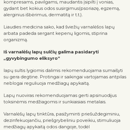
kompresams, pavilgams, maudantis įsipilti į vonias,
gydant bet kokius odos susirgimus(psoriazę, egzemą,
alerginius išbėrimus, dermatitą ir t.t.).
Liaudies medicina sako, kad šviežių varnalėšos lapų
arbata padeda sergant kepenų ligomis, stiprina
organizmą.
Iš varnalėšų lapų sulčių galima pasidaryti
„gyvybingumo eliksyro“
lapų sultis lygiomis dalimis rekomenduojama sumaišyti
su gera degtine. Protingai ir saikingai vartojamas antpilas
neblogai reguliuoja medžiagų apykaitą.
Lapų nuoviras rekomenduojamas gerti apsinuodijus
toksinėmis medžiagomis ir sunkiaisiais metalais.
Varnalėšų lapų tinktūra, pasižyminti priešuždegiminiu,
dezinfekuojančiu, priešgrybeliniu poveikiu, stimuliuoja
medžiagų apykaitą odos dangoje, todėl