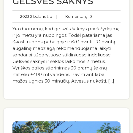
GELSVĖS ŠAKNYS
2023 2 balandžio
|
Komentarų: 0
Yra duomenų, kad gelsvės šaknys prieš žydėjimą
ir jo metu yra nuodingos. Todėl patariama jas
iškasti rudens pabaigoje ir išdžiovinti. Džiovintą
augalinę medžiagą rekomenduojama laikyti
sandariai uždarytuose stikliniuose indeliuose.
Gelsvės šaknys ir sėklos laikomos 2 metus.
Vyriškos galios stiprinimas 30 gramų šaknų
miltelių +400 ml vandens. Pavirti ant labai
mažos ugnies 30 minučių. Atvėsus nukošti. […]