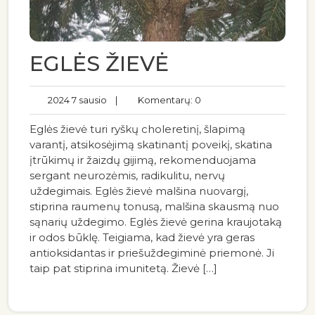
EGLĖS ŽIEVĖ
2024 7 sausio
|
Komentarų: 0
Eglės žievė turi ryškų choleretinį, šlapimą
varantį, atsikosėjimą skatinantį poveikį, skatina
įtrūkimų ir žaizdų gijimą, rekomenduojama
sergant neurozėmis, radikulitu, nervų
uždegimais. Eglės žievė malšina nuovargį,
stiprina raumenų tonusą, malšina skausmą nuo
sąnarių uždegimo. Eglės žievė gerina kraujotaką
ir odos būklę. Teigiama, kad žievė yra geras
antioksidantas ir priešuždegiminė priemonė. Ji
taip pat stiprina imunitetą. Žievė […]