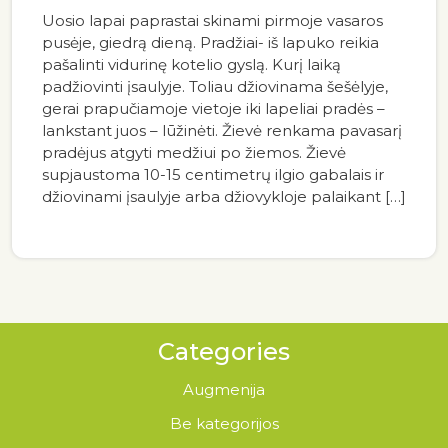
Uosio lapai paprastai skinami pirmoje vasaros
pusėje, giedrą dieną. Pradžiai- iš lapuko reikia
pašalinti vidurinę kotelio gyslą. Kurį laiką
padžiovinti įsaulyje. Toliau džiovinama šešėlyje,
gerai prapučiamoje vietoje iki lapeliai pradės –
lankstant juos – lūžinėti. Žievė renkama pavasarį
pradėjus atgyti medžiui po žiemos. Žievė
supjaustoma 10-15 centimetrų ilgio gabalais ir
džiovinami įsaulyje arba džiovykloje palaikant […]
Categories
Augmenija
Be kategorijos