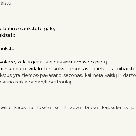
aistu.
arbatinio šaukštelio galo;
kštelio;
aukšto;
 vakare, kalcis geriausiai pasisavinamas po pietų.
ieskonių pavidalu, bet koks paruoštas patiekalas apibarstoma
lukštus yra žiemos-pavasario sezonas, kai nėra vaisių ir dar
 kurio reikia padaryti pertrauką.
tpelių kiaušinių lukštų su 2 žuvų taukų kapsulėmis pr