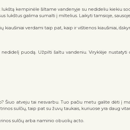
nt lukštą kempinėle šiltame vandenyje su nedideliu kiekiu sodo
us lukštus galima sumalti į miltelius. Laikyti tamsioje, sausoje
ių kiaušiniai verdami taip pat, kaip ir vištienos kiaušiniai, išsk
elį puodą. Užpilti šaltu vandeniu. Viryklėje nustatyti didžia
io? Šiuo atveju tai nesvarbu. Tuo pačiu metu galite dėti į ma
 citrinos sulčių, taip pat su žuvų taukais, kuriuose yra daug vit
itrinos sulčių arba naminio obuolių acto.