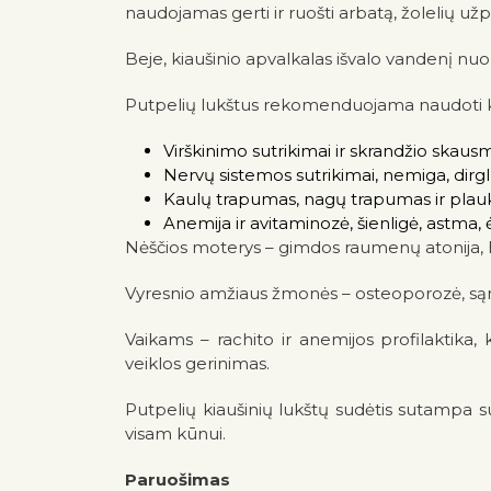
naudojamas gerti ir ruošti arbatą, žolelių užp
Beje, kiaušinio apvalkalas išvalo vandenį nuo
Putpelių lukštus rekomenduojama naudoti kai
Virškinimo sutrikimai ir skrandžio skausm
Nervų sistemos sutrikimai, nemiga, dirgl
Kaulų trapumas, nagų trapumas ir plaukų
Anemija ir avitaminozė, šienligė, astma, 
Nėščios moterys – gimdos raumenų atonija, 
Vyresnio amžiaus žmonės – osteoporozė, sąna
Vaikams – rachito ir anemijos profilaktika,
veiklos gerinimas.
Putpelių kiaušinių lukštų sudėtis sutampa su
visam kūnui.
Paruošimas