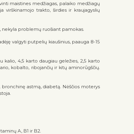
avinti maistines medžiagas, palaiko medžiagų
virškinamojo trakto, širdies ir kraujagyslių
ni, nekyla problemų ruošiant pamokas.
adėję valgyti putpelių kiaušinius, paauga 8-15
 kalio, 4,5 karto daugiau geležies, 2,5 karto
rio, kobalto, ribojančių ir kitų aminorūgščių.
ą, bronchinę astmą, diabetą. Nėščios moterys
toja.
taminų A, B1 ir B2.