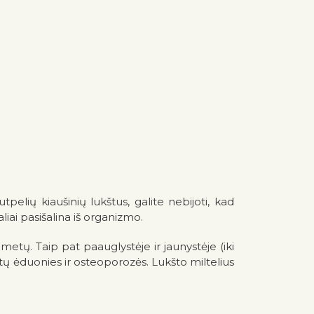
pelių kiaušinių lukštus, galite nebijoti, kad
liai pasišalina iš organizmo.
etų. Taip pat paauglystėje ir jaunystėje (iki
tų ėduonies ir osteoporozės. Lukšto miltelius