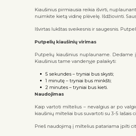
Kiaušinius pirmiausia reikia išvirti, nuplauna
nuimkite kietą vidinę plėvelę. Išdžiovinti. Saus
Išvirtas lukštas sveikesnis ir saugesnis. Putpel
Putpelių kiaušinių virimas
Putpelių kiaušinius nuplauname. Dedame į nedid
Kiaušinius tame vandenyje palaikyti:
5 sekundes – tryniai bus skysti;
1 minutę – tryniai bus minkšti;
2 minutes – tryniai bus kieti.
Naudojimas
Kaip vartoti miltelius – nevalgius ar po valg
kiaušinių milteliai bus suvartoti su 3-5 lašais
Prieš naudojimą į miltelius patariama įpilti c