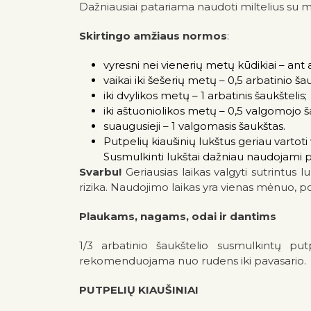
Dažniausiai patariama naudoti miltelius su m
Skirtingo amžiaus normos
:
vyresni nei vienerių metų kūdikiai – ant 
vaikai iki šešerių metų – 0,5 arbatinio šau
iki dvylikos metų – 1 arbatinis šaukštelis;
iki aštuoniolikos metų – 0,5 valgomojo š
suaugusieji – 1 valgomasis šaukštas.
Putpelių kiaušinių lukštus geriau vartoti
Susmulkinti lukštai dažniau naudojami pr
Svarbu!
Geriausias laikas valgyti sutrintus 
rizika. Naudojimo laikas yra vienas mėnuo, po
Plaukams, nagams, odai ir dantims
1/3 arbatinio šaukštelio susmulkintų pu
rekomenduojama nuo rudens iki pavasario.
PUTPELIŲ KIAUŠINIAI