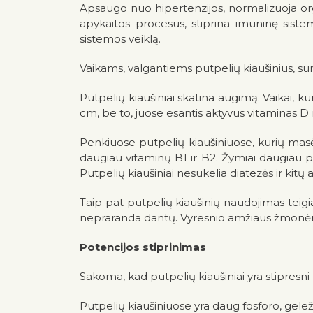
Apsaugo nuo hipertenzijos, normalizuoja org
apykaitos procesus, stiprina imuninę sistem
sistemos veiklą.
Vaikams, valgantiems putpelių kiaušinius, s
Putpelių kiaušiniai skatina augimą. Vaikai, k
cm, be to, juose esantis aktyvus vitaminas D ne
Penkiuose putpelių kiaušiniuose, kurių masė 
daugiau vitaminų B1 ir B2. Žymiai daugiau put
Putpelių kiaušiniai nesukelia diatezės ir kitų a
Taip pat putpelių kiaušinių naudojimas teig
nepraranda dantų. Vyresnio amžiaus žmonėms 
Potencijos stiprinimas
Sakoma, kad putpelių kiaušiniai yra stipresni 
Putpelių kiaušiniuose yra daug fosforo, gele