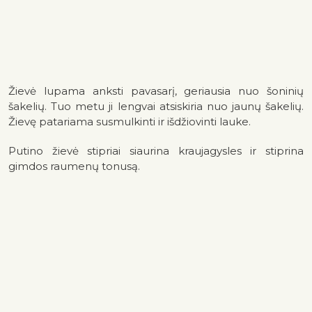
Žievė lupama anksti pavasarį, geriausia nuo šoninių
šakelių. Tuo metu ji lengvai atsiskiria nuo jaunų šakelių.
Žievę patariama susmulkinti ir išdžiovinti lauke.
Putino žievė stipriai siaurina kraujagysles ir stiprina
gimdos raumenų tonusą.