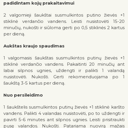
padidintam kojų prakaitavimui
2 valgomieji šaukštai susmulkintos putino žievės +1
stiklinė verdančio vandens. Leisti nusistovėti 15-20
minučių, nukošti ir siūloma gerti po 0,5 stiklinės 2 kartus
per dieną.
Aukštas kraujo spaudimas
1 valgomasis šaukštas susmulkintos putinų žievės +1
stiklinė verdančio vandens. Pakaitinti 20 minučių ant
labai silpnos ugnies, uždengti ir palikti 1 valandą
nusistovėti. Nukošti. Gerti rekomenduojama po 1
šaukštą 3-5 kartus per dieną.
Nuo persileidimo
1 šaukštelis susmulkintos putinų žievės +1 stiklinė karšto
vandens. Palikti 4 valandas nusistovėti, po to uždengti ir
pavirti 5-6 minutes ant silpnos ugnies. Leisti prisitraukti
pusę valandos. Nukošti. Patariama nuovirą mažais