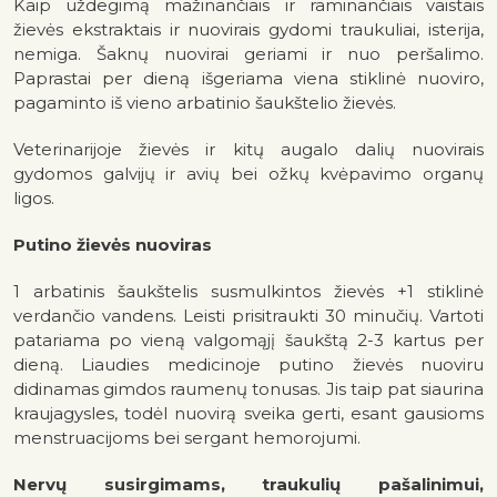
Kaip uždegimą mažinančiais ir raminančiais vaistais
žievės ekstraktais ir nuovirais gydomi traukuliai, isterija,
nemiga. Šaknų nuovirai geriami ir nuo peršalimo.
Paprastai per dieną išgeriama viena stiklinė nuoviro,
pagaminto iš vieno arbatinio šaukštelio žievės.
Veterinarijoje žievės ir kitų augalo dalių nuovirais
gydomos galvijų ir avių bei ožkų kvėpavimo organų
ligos.
Putino žievės nuoviras
1 arbatinis šaukštelis susmulkintos žievės +1 stiklinė
verdančio vandens. Leisti prisitraukti 30 minučių. Vartoti
patariama po vieną valgomąjį šaukštą 2-3 kartus per
dieną. Liaudies medicinoje putino žievės nuoviru
didinamas gimdos raumenų tonusas. Jis taip pat siaurina
kraujagysles, todėl nuovirą sveika gerti, esant gausioms
menstruacijoms bei sergant hemorojumi.
Nervų susirgimams, traukulių pašalinimui,