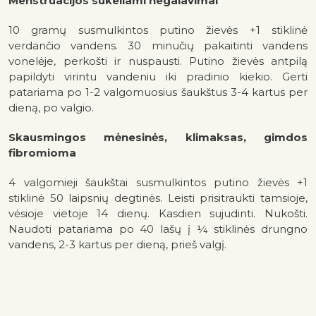
Menstruacijos sukeliami negalavimai
10 gramų susmulkintos putino žievės +1 stiklinė
verdančio vandens. 30 minučių pakaitinti vandens
vonelėje, perkošti ir nuspausti. Putino žievės antpilą
papildyti virintu vandeniu iki pradinio kiekio. Gerti
patariama po 1-2 valgomuosius šaukštus 3-4 kartus per
dieną, po valgio.
Skausmingos mėnesinės, klimaksas, gimdos
fibromioma
4 valgomieji šaukštai susmulkintos putino žievės +1
stiklinė 50 laipsnių degtinės. Leisti prisitraukti tamsioje,
vėsioje vietoje 14 dienų. Kasdien sujudinti. Nukošti.
Naudoti patariama po 40 lašų į ¼ stiklinės drungno
vandens, 2-3 kartus per dieną, prieš valgį.