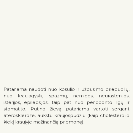
Patariama naudoti nuo kosulio ir uždusimo priepuolių,
nuo kraujagyslių spazmų, nemigos, neurastenijos,
isterijos, epilepsijos, taip pat nuo periodonto ligų ir
stomatito. Putino žievę patariama vartoti sergant
ateroskleroze, aukštu kraujospūdžiu (kaip cholesterolio
kiekį kraujyje mažinančią priemonę).