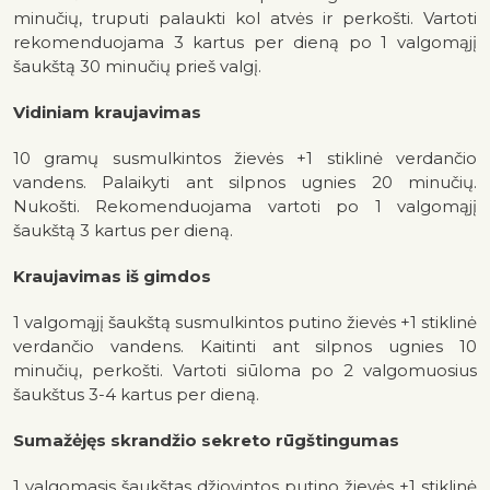
minučių, truputi palaukti kol atvės ir perkošti. Vartoti
rekomenduojama 3 kartus per dieną po 1 valgomąjį
šaukštą 30 minučių prieš valgį.
Vidiniam kraujavimas
10 gramų susmulkintos žievės +1 stiklinė verdančio
vandens. Palaikyti ant silpnos ugnies 20 minučių.
Nukošti. Rekomenduojama vartoti po 1 valgomąjį
šaukštą 3 kartus per dieną.
Kraujavimas iš gimdos
1 valgomąjį šaukštą susmulkintos putino žievės +1 stiklinė
verdančio vandens. Kaitinti ant silpnos ugnies 10
minučių, perkošti. Vartoti siūloma po 2 valgomuosius
šaukštus 3-4 kartus per dieną.
Sumažėjęs skrandžio sekreto rūgštingumas
1 valgomasis šaukštas džiovintos putino žievės +1 stiklinė