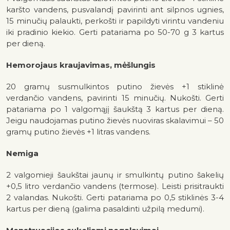
karšto vandens, pusvalandį pavirinti ant silpnos ugnies,
15 minučių palaukti, perkošti ir papildyti virintu vandeniu
iki pradinio kiekio. Gerti patariama po 50-70 g 3 kartus
per dieną.
Hemorojaus kraujavimas, mėšlungis
20 gramų susmulkintos putino žievės +1 stiklinė
verdančio vandens, pavirinti 15 minučių. Nukošti. Gerti
patariama po 1 valgomąjį šaukštą 3 kartus per dieną.
Jeigu naudojamas putino žievės nuoviras skalavimui – 50
gramų putino žievės +1 litras vandens.
Nemiga
2 valgomieji šaukštai jaunų ir smulkintų putino šakelių
+0,5 litro verdančio vandens (termose). Leisti prisitraukti
2 valandas. Nukošti. Gerti patariama po 0,5 stiklinės 3-4
kartus per dieną (galima pasaldinti užpilą medumi).