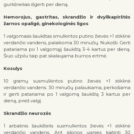
gurkšneliais išgerti per dieną.
Hemorojus, gastritas, skrandžio ir dvylikapirštės
žarnos opaligė, ginekologinės ligos
1 valgomasis šaukštas smulkintos putino žievės +1 stiklinė
verdančio vandens, palaikoma 30 minučių. Nukošti. Gerti
patariama po 1 valgomąjį šaukštą 3-4 kartus per dieną.
Šiuo užpilu taip pat skalaujama burnos ertmė.
Kosulys
10 gramų susmulkintos putino žievės +1 stiklinė
verdančio vandens. 30 minučių palaukiama, perkošiama
ir gerti patariama po 1 valgomą šaukštą 3 kartus per
dieną, prieš valgį.
Skrandžio neurozės
1 arbatinis šaukštelis susmulkintos žievės +1 stiklinė
verdančio vandens. Ant silpnos ugnies kaitinti 30