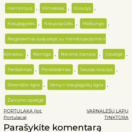
Hemorojus
,
Klimaksas
,
Kosulys
,
Kraujagyslės
,
Kraujospūdis
,
Mėšlungis
,
Negalavimai susijusieje su menstruacijomis ir
klimaksu
,
Nemiga
,
Nervinė įtampa
,
Opaligė
,
Peršalimas
,
Persileidimas
,
Sausas kosulys
,
Skrandžio ligos
,
Venų ir kraujagyslių ligos
,
Žarnyno opaligė
PORTULAKA (lot.
VARNALĖŠŲ LAPŲ
Portulaca)
TINKTŪRA
Parašykite komentarą