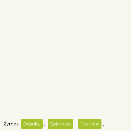
Žymos:
Dusulys
,
Epilepsija
,
Gastritas
,