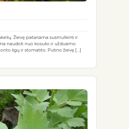
akelių. Žievę patariama susmulkinti ir
riama naudoti nuo kosulio ir uždusimo
onto ligų ir stomatito. Putino žievę […]