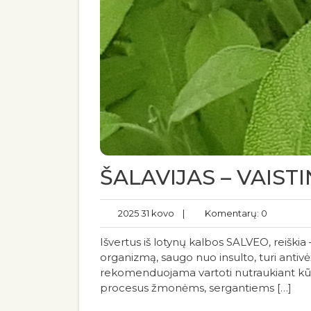
ŠALAVIJAS – VAIST
2025 31 kovo
|
Komentarų: 0
Išvertus iš lotynų kalbos SALVEO, reiškia 
organizmą, saugo nuo insulto, turi antive
rekomenduojama vartoti nutraukiant kūdiki
procesus žmonėms, sergantiems […]