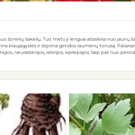
uo šoninių šakelių. Tuo metu ji lengvai atsiskiria nuo jaunų š
siaurina kraujagysles ir stiprina gimdos raumenų tonusą. Pata
os, neurastenijos, isterijos, epilepsijos, taip pat nuo period