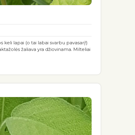
 keli lapai (o tai labai svarbu pavasarį!)
tažolės žaliava yra džiovinama. Milteliai