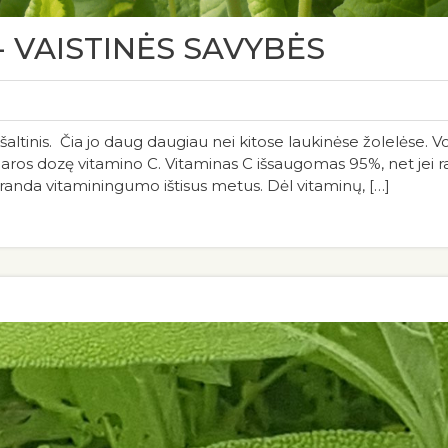
- VAISTINĖS SAVYBĖS
altinis. Čia jo daug daugiau nei kitose laukinėse žolelėse. Vos
ros dozę vitamino C. Vitaminas C išsaugomas 95%, net jei rak
praranda vitaminingumo ištisus metus. Dėl vitaminų, […]