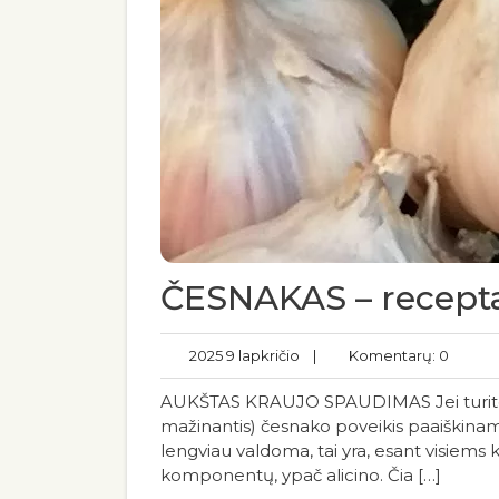
ČESNAKAS – receptai
2025 9 lapkričio
|
Komentarų: 0
AUKŠTAS KRAUJO SPAUDIMAS Jei turite aukš
mažinantis) česnako poveikis paaiškinamas 
lengviau valdoma, tai yra, esant visiems
komponentų, ypač alicino. Čia […]