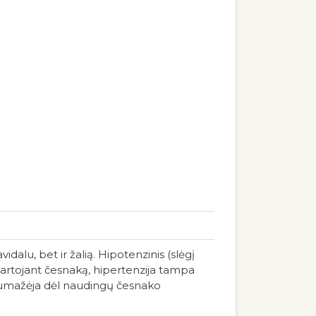
alu, bet ir žalią. Hipotenzinis (slėgį
i vartojant česnaką, hipertenzija tampa
s sumažėja dėl naudingų česnako