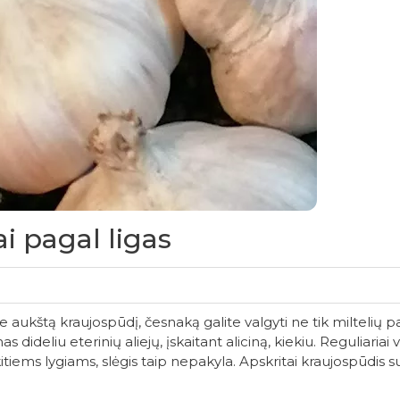
 pagal ligas
tą kraujospūdį, česnaką galite valgyti ne tik miltelių pavid
dideliu eterinių aliejų, įskaitant aliciną, kiekiu. Reguliaria
 kitiems lygiams, slėgis taip nepakyla. Apskritai kraujospūdi