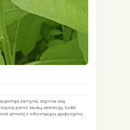
aupimąsi žarnyne, stiprina visą
Slopina pieno liaukų sekreciją, todėl
inti atmintį ir informacijos apdorojimo