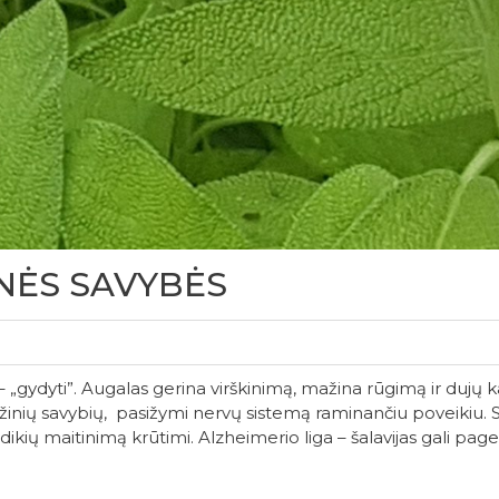
INĖS SAVYBĖS
– „gydyti”. Augalas gerina virškinimą, mažina rūgimą ir dujų k
̇žinių savybių, pasižymi nervų sistemą raminančiu poveikiu. 
ų maitinimą krūtimi. Alzheimerio liga – šalavijas gali pager