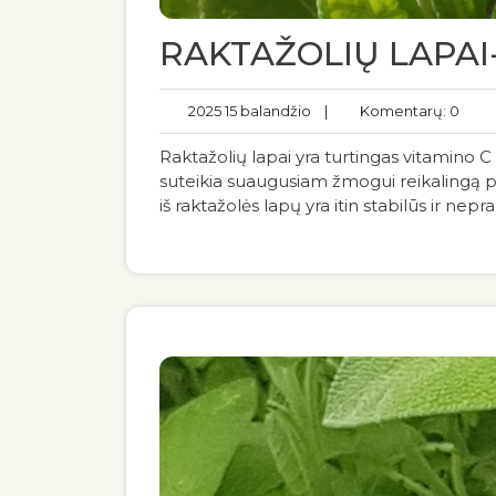
RAKTAŽOLIŲ LAPAI
2025 15 balandžio
|
Komentarų: 0
Raktažolių lapai yra turtingas vitamino C š
suteikia suaugusiam žmogui reikalingą pa
iš raktažolės lapų yra itin stabilūs ir ne