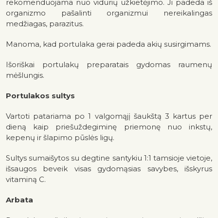
rekomenduojama nuo vidurių užkietėjimo. Ji padeda iš
organizmo pašalinti organizmui nereikalingas
medžiagas, parazitus.
Manoma, kad portulaka gerai padeda akių susirgimams.
Išoriškai portulakų preparatais gydomas raumenų
mėšlungis.
Portulakos sultys
Vartoti patariama po 1 valgomąjį šaukštą 3 kartus per
dieną kaip priešuždegiminę priemonę nuo inkstų,
kepenų ir šlapimo pūslės ligų.
Sultys sumaišytos su degtine santykiu 1:1 tamsioje vietoje,
išsaugos beveik visas gydomąsias savybes, išskyrus
vitaminą C.
Arbata