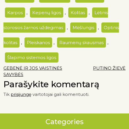
Karpos
,
Kepenų ligos
,
Kolitas
,
Lėtinis
storosios žarnos uždegimas
,
Mėšlungis
,
Optinis
kolitas
,
Pleiskanos
,
Raumenų skausmas
,
Šlapimo sistemos ligos
GEBENĖ IR JOS VAISTINĖS
PUTINO ŽIEVĖ
SAVYBĖS
Parašykite komentarą
Tik
prisijungę
vartotojai gali komentuoti.
Categories