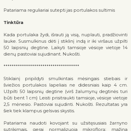
Patariama reguliariai sutepti jas portulakos sultimis
Tinktūra
Kada portulaka žydi, išrauti ją visą, nuplauti, pradžiovinti
lauke. Susmulkinus dėti į stiklinį indą ir iki viršaus užpilti
50 laipsnių degtine. Laikyti tamsioje vėsioje vietoje 14
dienų pastoviai sujudinant. Nukošti.
*************************************
Stiklainį pripildyti smulkintais mėsingais stiebais ir
šviežios portulakos lapeliais ne didesniais kaip 4 cm.
Užpilti 50 laipsnių degtine (virš žalumynų degtinės turi
būti bent 1 cm) Leisti prisitraukti tamsioje, vėsioje vietoje
2,5 mėnesio. Pastoviai sujudinti. Nukošti. Rezultatas yra
šiek tiek klampus gelsvas skystis.
Patariama naudoti kovojant su užsitęsusiais žarnyno
sutrikimais, gerai normalizuoja mikroflorą; mažina