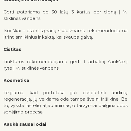
Gerti patariama po 30 lašų 3 kartus per dieną į ¼
stiklinės vandens.
Išoriškai – esant sąnarių skausmams, rekomenduojama
įtrinti smilkinius ir kaktą, kai skauda galvą.
Cistitas
Tinktūros rekomenduojama gerti 1 arbatinį šaukštelį
ryte į ¼ stiklinės vandens.
Kosmetika
Teigiama, kad portulaka gali paspartinti audinių
regeneraciją, jų veikiama oda tampa švelni ir šilkinė. Be
to, vyksta ląstelių atjauninimas, o tai žymiai pailgina odos
senėjimo procesą.
Kaukė sausai odai