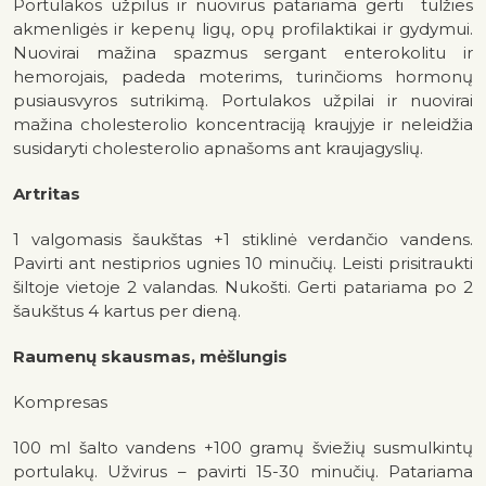
Portulakos užpilus ir nuovirus patariama gerti tulžies
akmenligės ir kepenų ligų, opų profilaktikai ir gydymui.
Nuovirai mažina spazmus sergant enterokolitu ir
hemorojais, padeda moterims, turinčioms hormonų
pusiausvyros sutrikimą. Portulakos užpilai ir nuovirai
mažina cholesterolio koncentraciją kraujyje ir neleidžia
susidaryti cholesterolio apnašoms ant kraujagyslių.
Artritas
1 valgomasis šaukštas +1 stiklinė verdančio vandens.
Pavirti ant nestiprios ugnies 10 minučių. Leisti prisitraukti
šiltoje vietoje 2 valandas. Nukošti. Gerti patariama po 2
šaukštus 4 kartus per dieną.
Raumenų skausmas, mėšlungis
Kompresas
100 ml šalto vandens +100 gramų šviežių susmulkintų
portulakų. Užvirus – pavirti 15-30 minučių. Patariama