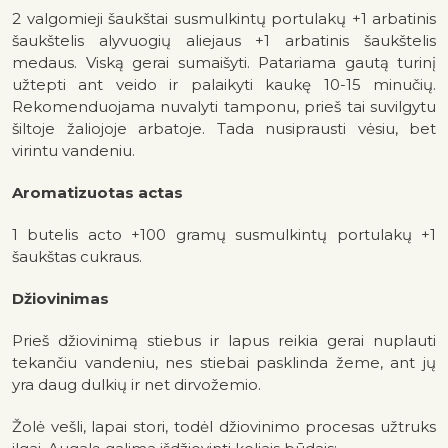
2 valgomieji šaukštai susmulkintų portulakų +1 arbatinis
šaukštelis alyvuogių aliejaus +1 arbatinis šaukštelis
medaus. Viską gerai sumaišyti. Patariama gautą turinį
užtepti ant veido ir palaikyti kaukę 10-15 minučių.
Rekomenduojama nuvalyti tamponu, prieš tai suvilgytu
šiltoje žaliojoje arbatoje. Tada nusiprausti vėsiu, bet
virintu vandeniu.
Aromatizuotas actas
1 butelis acto +100 gramų susmulkintų portulakų +1
šaukštas cukraus.
Džiovinimas
Prieš džiovinimą stiebus ir lapus reikia gerai nuplauti
tekančiu vandeniu, nes stiebai pasklinda žeme, ant jų
yra daug dulkių ir net dirvožemio.
Žolė vešli, lapai stori, todėl džiovinimo procesas užtruks