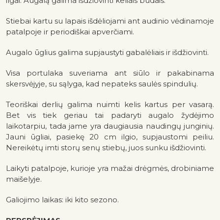
ilgai. Augalą galima išdžiovinti keliais būdais:
Stiebai kartu su lapais išdėliojami ant audinio vėdinamoje
patalpoje ir periodiškai apverčiami.
Augalo ūglius galima supjaustyti gabalėliais ir išdžiovinti.
Visa portulaka suveriama ant siūlo ir pakabinama
skersvėjyje, su sąlyga, kad nepateks saulės spindulių.
Teoriškai derlių galima nuimti kelis kartus per vasarą.
Bet vis tiek geriau tai padaryti augalo žydėjimo
laikotarpiu, tada jame yra daugiausia naudingų junginių.
Jauni ūgliai, pasiekę 20 cm ilgio, supjaustomi peiliu.
Nereikėtų imti storų senų stiebų, juos sunku išdžiovinti.
Laikyti patalpoje, kurioje yra mažai drėgmės, drobiniame
maišelyje.
Galiojimo laikas: iki kito sezono.