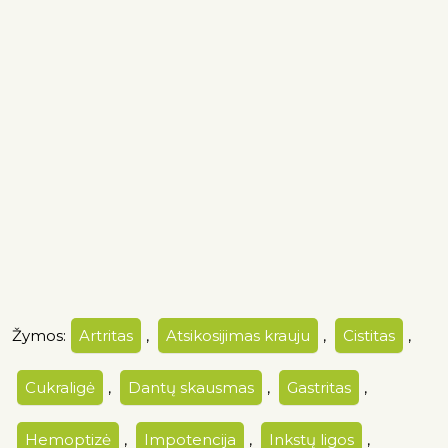
Žymos:
Artritas
,
Atsikosijimas krauju
,
Cistitas
,
Cukraligė
,
Dantų skausmas
,
Gastritas
,
Hemoptizė
,
Impotencija
,
Inkstų ligos
,