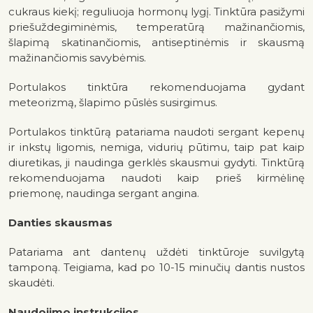
cukraus kiekį; reguliuoja hormonų lygį. Tinktūra pasižymi
priešuždegiminėmis, temperatūrą mažinančiomis,
šlapimą skatinančiomis, antiseptinėmis ir skausmą
mažinančiomis savybėmis.
Portulakos tinktūra rekomenduojama gydant
meteorizmą, šlapimo pūslės susirgimus.
Portulakos tinktūrą patariama naudoti sergant kepenų
ir inkstų ligomis, nemiga, vidurių pūtimu, taip pat kaip
diuretikas, ji naudinga gerklės skausmui gydyti. Tinktūrą
rekomenduojama naudoti kaip prieš kirmėlinę
priemonę, naudinga sergant angina.
Danties skausmas
Patariama ant dantenų uždėti tinktūroje suvilgytą
tamponą. Teigiama, kad po 10-15 minučių dantis nustos
skaudėti.
Naudojimo instrukcijos