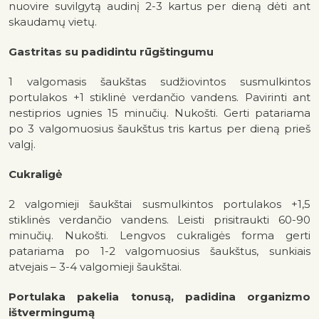
nuovire suvilgytą audinį 2-3 kartus per dieną dėti ant
skaudamų vietų.
Gastritas su padidintu rūgštingumu
1 valgomasis šaukštas sudžiovintos susmulkintos
portulakos +1 stiklinė verdančio vandens. Pavirinti ant
nestiprios ugnies 15 minučių. Nukošti. Gerti patariama
po 3 valgomuosius šaukštus tris kartus per dieną prieš
valgį.
Cukraligė
2 valgomieji šaukštai susmulkintos portulakos +1,5
stiklinės verdančio vandens. Leisti prisitraukti 60-90
minučių. Nukošti. Lengvos cukraligės forma gerti
patariama po 1-2 valgomuosius šaukštus, sunkiais
atvejais – 3-4 valgomieji šaukštai.
Portulaka pakelia tonusą, padidina organizmo
ištvermingumą