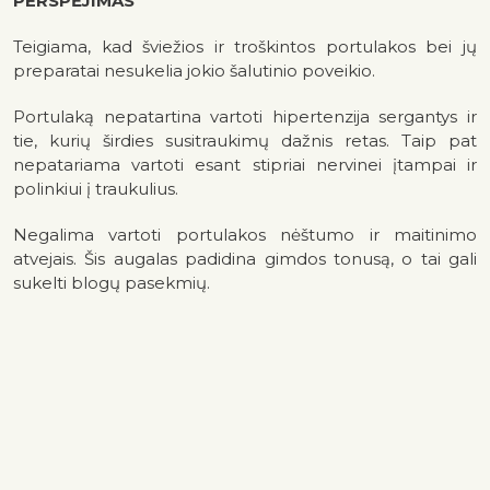
PERSPĖJIMAS
Teigiama, kad šviežios ir troškintos portulakos bei jų
preparatai nesukelia jokio šalutinio poveikio.
Portulaką nepatartina vartoti hipertenzija sergantys ir
tie, kurių širdies susitraukimų dažnis retas. Taip pat
nepatariama vartoti esant stipriai nervinei įtampai ir
polinkiui į traukulius.
Negalima vartoti portulakos nėštumo ir maitinimo
atvejais. Šis augalas padidina gimdos tonusą, o tai gali
sukelti blogų pasekmių.