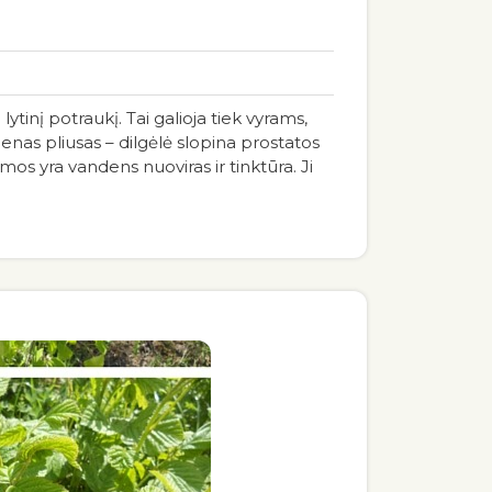
ytinį potraukį. Tai galioja tiek vyrams,
ienas pliusas – dilgėlė slopina prostatos
mos yra vandens nuoviras ir tinktūra. Ji