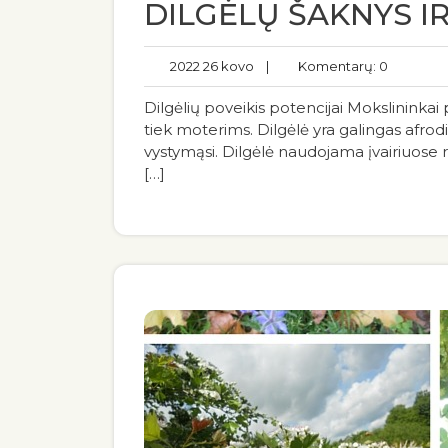
DILGĖLŲ ŠAKNYS IR
2022 26 kovo
|
Komentarų: 0
Dilgėlių poveikis potencijai Mokslininkai p
tiek moterims. Dilgėlė yra galingas afrodi
vystymąsi. Dilgėlė naudojama įvairiuose r
[…]