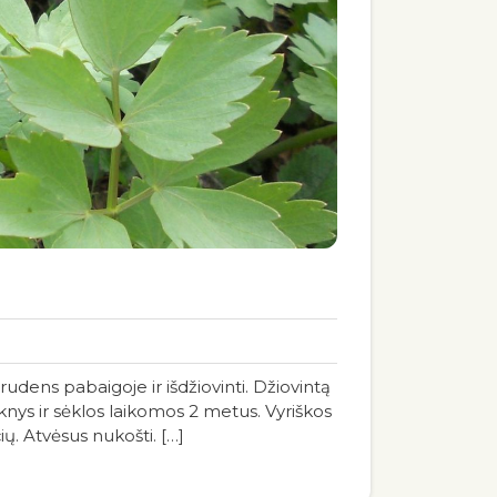
udens pabaigoje ir išdžiovinti. Džiovintą
nys ir sėklos laikomos 2 metus. Vyriškos
ų. Atvėsus nukošti. […]