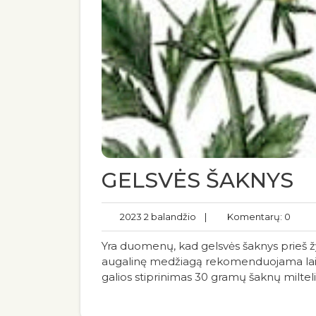
GELSVĖS ŠAKNYS
2023 2 balandžio
|
Komentarų: 0
Yra duomenų, kad gelsvės šaknys prieš žyd
augalinę medžiagą rekomenduojama laikyti
galios stiprinimas 30 gramų šaknų miltel