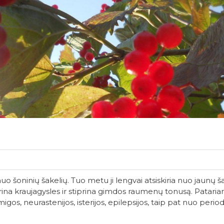
uo šoninių šakelių. Tuo metu ji lengvai atsiskiria nuo jaunų š
siaurina kraujagysles ir stiprina gimdos raumenų tonusą. Pata
os, neurastenijos, isterijos, epilepsijos, taip pat nuo period