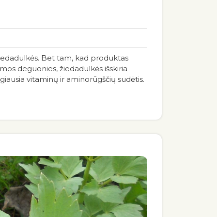
žiedadulkės. Bet tam, kad produktas
amos deguonies, žiedadulkės išskiria
giausia vitaminų ir aminorūgščių sudėtis.