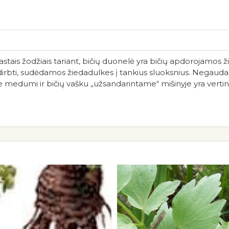
tais žodžiais tariant, bičių duonelė yra bičių apdorojamos 
i dirbti, sudėdamos žiedadulkes į tankius sluoksnius. Negaud
e medumi ir bičių vašku „užsandarintame“ mišinyje yra vertin