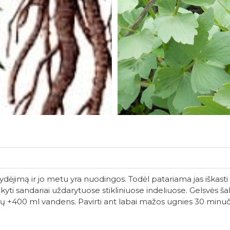
ėjimą ir jo metu yra nuodingos. Todėl patariama jas iškasti r
 sandariai uždarytuose stikliniuose indeliuose. Gelsvės šak
ių +400 ml vandens. Pavirti ant labai mažos ugnies 30 minuči