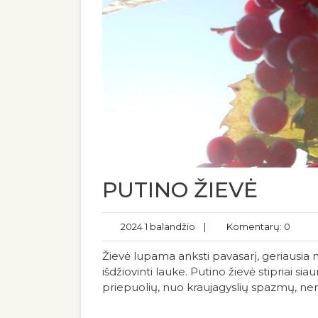
PUTINO ŽIEVĖ
2024 1 balandžio
|
Komentarų: 0
Žievė lupama anksti pavasarį, geriausia n
išdžiovinti lauke. Putino žievė stipriai 
priepuolių, nuo kraujagyslių spazmų, nemig