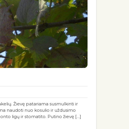
akelių. Žievę patariama susmulkinti ir
riama naudoti nuo kosulio ir uždusimo
onto ligų ir stomatito. Putino žievę […]