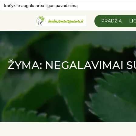
Search
for:
Skip to
content
PRADŽIA
LI
ŽYMA:
NEGALAVIMAI S