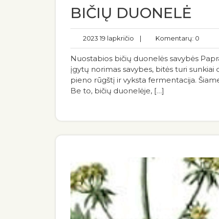
BIČIŲ DUONELĖ
2023 19 lapkričio
|
Komentarų: 0
Nuostabios bičių duonelės savybės Papras
įgytų norimas savybes, bitės turi sunkia
pieno rūgštį ir vyksta fermentacija. Šiam
Be to, bičių duonelėje, […]