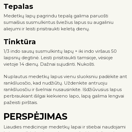
Tepalas
Medetkų lapų pagrindu tepalą galima paruošti
sumaišius susmulkintus šviežius lapus su augaliniu
aliejumi ir leisti prisitraukti keletą dienų.
Tinktūra
1/3 indo sausų susmulkintų lapų + iki indo viršaus 50
laipsnių degtinė. Leisti prisitraukti tamsioje, vėsioje
vietoje 14 dienų. Dažnai sujudinti. Nukošti.
Nuplautus medetkų lapus vienu sluoksniu padėkite ant
rankšluosčio, kad nudžiūtų. Uždenkite antruoju
rankšluosčiu ir švelniai nusausinkite. Išdžiūvusius lapus
perbraukiant išilgai kiekvieno lapo, lapą galima lengvai
pažeisti pirštais.
PERSPĖJIMAS
Liaudies medicinoje medetkų lapai ir stiebai naudojami