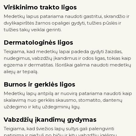
Virškinimo trakto ligos
Medetkų lapus patariama naudoti gastritui, skrandžio ir
dvylikapirštės žarnos opaligei gydyti, tulžies pūslės ir
tulžies takų veiklai gerinti.
Dermatologinės ligos
Teigiama, kad medetkų lapai padeda gydyti žaizdas,
nudegimus, vabzdžių įkandimus ir odos ligas, tokias kaip
egzema ir dermatitas. Išoriškai galima naudoti medetkų
aliejų ar tepalą.
Burnos ir gerklės ligos
Medetkų lapų antpilą ar nuovirą patariama naudoti kaip
skalavimą nuo gerklės skausmo, stomatito, dantenų
uždegimo ir kitų uždegiminių ligų.
Vabzdžių įkandimų gydymas
Teigiama, kad šviežios lapų sultys gali palengvinti
patinimą ir niežulį po bičių ir kitų vabzdžių įgėlimų.