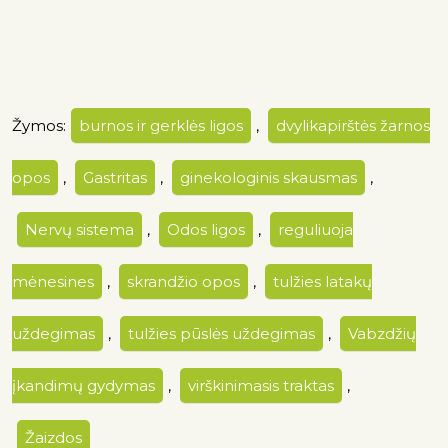
Žymos:
burnos ir gerklės ligos
,
dvylikapirštės žarnos
opos
,
Gastritas
,
ginekologinis skausmas
,
Nervų sistema
,
Odos ligos
,
reguliuoja
mėnesines
,
skrandžio opos
,
tulžies latakų
uždegimas
,
tulžies pūslės uždegimas
,
Vabzdžių
įkandimų gydymas
,
virškinimasis traktas
,
Žaizdos