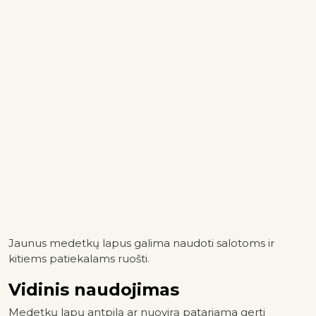
Jaunus medetkų lapus galima naudoti salotoms ir
kitiems patiekalams ruošti.
Vidinis naudojimas
Medetkų lapų antpilą ar nuovirą patariama gerti