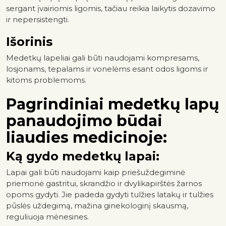
sergant įvairiomis ligomis, tačiau reikia laikytis dozavimo
ir nepersistengti.
Išorinis
Medetkų lapeliai gali būti naudojami kompresams,
losjonams, tepalams ir vonelėms esant odos ligoms ir
kitoms problemoms.
Pagrindiniai medetkų lapų
panaudojimo būdai
liaudies medicinoje:
Ką gydo medetkų lapai:
Lapai gali būti naudojami kaip priešuždegiminė
priemonė gastritui, skrandžio ir dvylikapirštės žarnos
opoms gydyti. Jie padeda gydyti tulžies latakų ir tulžies
pūslės uždegimą, mažina ginekologinį skausmą,
reguliuoja mėnesines.