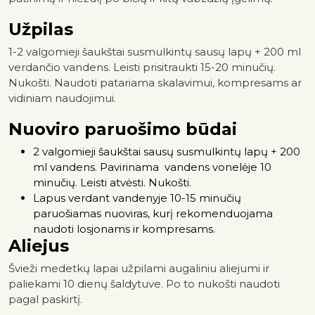
Užpilas
1-2 valgomieji šaukštai susmulkintų sausų lapų + 200 ml
verdančio vandens. Leisti prisitraukti 15-20 minučių.
Nukošti. Naudoti patariama skalavimui, kompresams ar
vidiniam naudojimui.
Nuoviro paruošimo būdai
2 valgomieji šaukštai sausų susmulkintų lapų + 200
ml vandens. Pavirinama vandens vonelėje 10
minučių. Leisti atvėsti. Nukošti.
Lapus verdant vandenyje 10-15 minučių
paruošiamas nuoviras, kurį rekomenduojama
naudoti losjonams ir kompresams.
Aliejus
Švieži medetkų lapai užpilami augaliniu aliejumi ir
paliekami 10 dienų šaldytuve. Po to nukošti naudoti
pagal paskirtį.