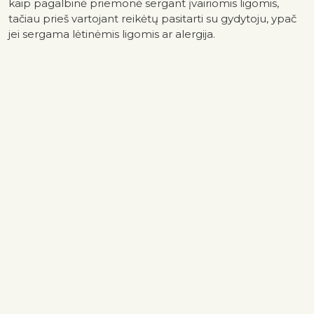
kaip pagalbinė priemonė sergant įvairiomis ligomis,
tačiau prieš vartojant reikėtų pasitarti su gydytoju, ypač
jei sergama lėtinėmis ligomis ar alergija.