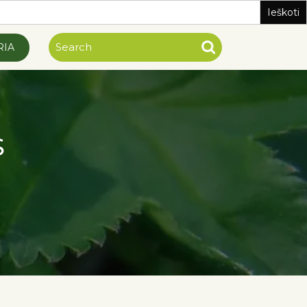
RIA
S