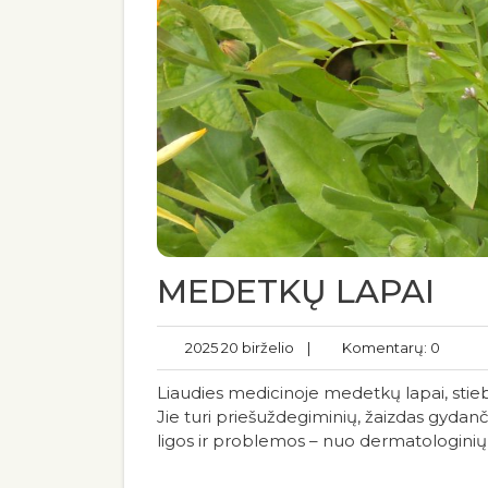
MEDETKŲ LAPAI
2025 20 birželio
|
Komentarų: 0
Liaudies medicinoje medetkų lapai, stieba
Jie turi priešuždegiminių, žaizdas gydanči
ligos ir problemos – nuo ​​dermatologinių