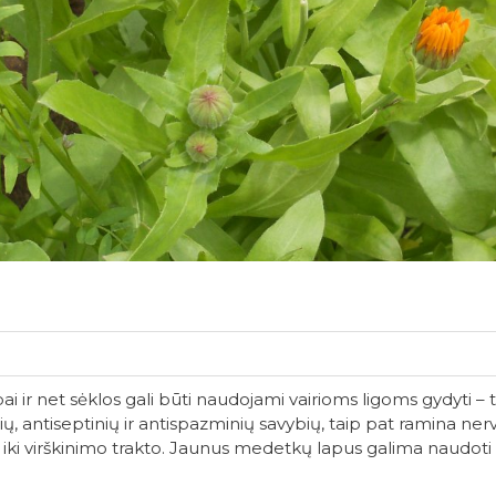
i ir net sėklos gali būti naudojami vairioms ligoms gydyti – t
ų, antiseptinių ir antispazminių savybių, taip pat ramina nerv
 iki virškinimo trakto. Jaunus medetkų lapus galima naudoti 