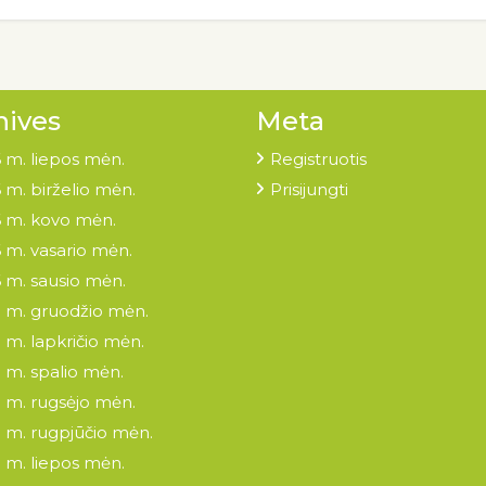
hives
Meta
 m. liepos mėn.
Registruotis
 m. birželio mėn.
Prisijungti
 m. kovo mėn.
 m. vasario mėn.
 m. sausio mėn.
 m. gruodžio mėn.
 m. lapkričio mėn.
 m. spalio mėn.
 m. rugsėjo mėn.
 m. rugpjūčio mėn.
 m. liepos mėn.