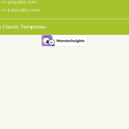
 m. gegužės mėn.
 m. balandžio mėn.
y Classic Templates