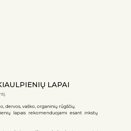
KIAULPIENIŲ LAPAI
tį.
o, dervos, vaško, organinių rūgščių.
lpienių lapais rekomenduojami esant inkstų