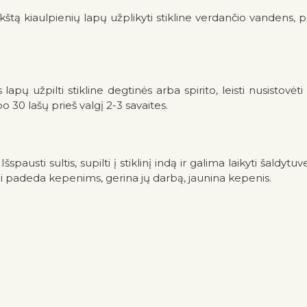
štą kiaulpienių lapų užplikyti stikline verdančio vandens, p
pų užpilti stikline degtinės arba spirito, leisti nusistovėti 
30 lašų prieš valgį 2-3 savaites.
i. Išspausti sultis, supilti į stiklinį indą ir galima laikyti š
ai padeda kepenims, gerina jų darbą, jaunina kepenis.