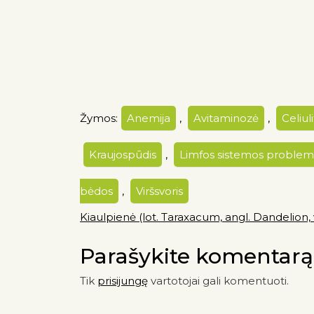
Žymos:
Anemija
,
Avitaminozė
,
Celiul
Kraujospūdis
,
Limfos sistemos proble
bėdos
,
Viršsvoris
Kiaulpienė (lot. Taraxacum, angl. Dandelion
Parašykite komentarą
Tik
prisijungę
vartotojai gali komentuoti.