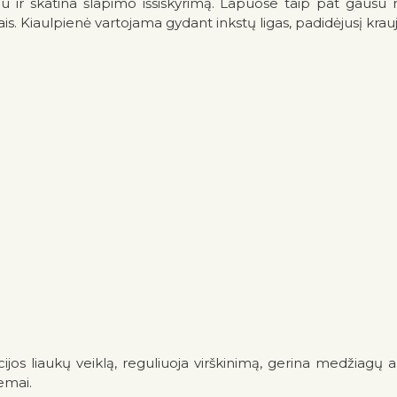
mu ir skatina šlapimo išsiskyrimą. Lapuose taip pat gausu 
tais. Kiaulpienė vartojama gydant inkstų ligas, padidėjusį kra
cijos liaukų veiklą, reguliuoja virškinimą, gerina medžiagų 
emai.