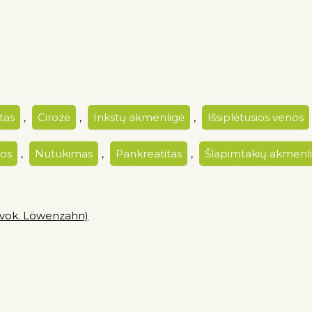
itas
,
Cirozė
,
Inkstų akmenligė
,
Išsiplėtusios venos
mos
,
Nutukimas
,
Pankreatitas
,
Šlapimtakių akmenl
, vok. Löwenzahn)