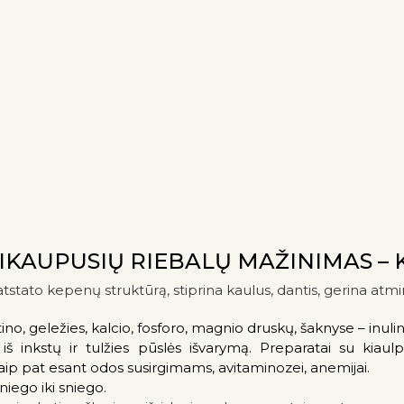
IKAUPUSIŲ RIEBALŲ MAŽINIMAS – 
atstato kepenų struktūrą, stiprina kaulus, dantis, gerina atmin
ino, geležies, kalcio, fosforo, magnio druskų, šaknyse – inulin
iš inkstų ir tulžies pūslės išvarymą. Preparatai su kiau
aip pat esant odos susirgimams, avitaminozei, anemijai.
niego iki sniego.