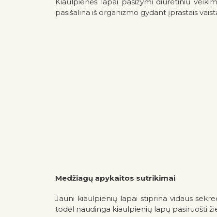
Kiaulpienės lapai pasižymi diuretiniu veiki
pasišalina iš organizmo gydant įprastais vais
Medžiagų apykaitos sutrikimai
Jauni kiaulpienių lapai stiprina vidaus sekre
todėl naudinga kiaulpienių lapų pasiruošti ži