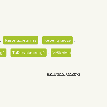
,
Kasos uždegimas
,
Kepenų cirozė
,
igė
,
Tulžies akmenligė
,
Virškinimo
Kiaulpienių šaknys