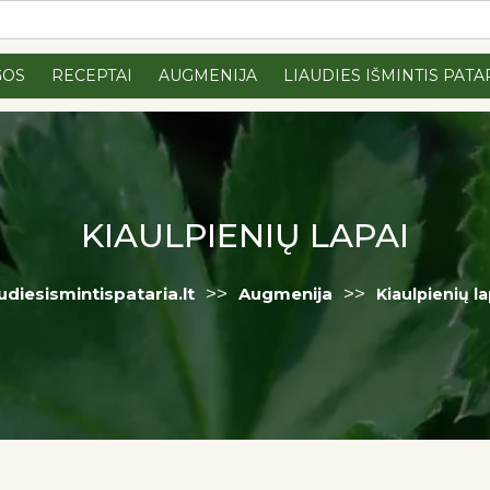
GOS
RECEPTAI
AUGMENIJA
LIAUDIES IŠMINTIS PATA
KIAULPIENIŲ LAPAI
>>
>>
audiesismintispataria.lt
Augmenija
Kiaulpienių la