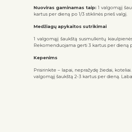
Nuoviras gaminamas taip:
1 valgomąjį šauk
kartus per dieną po 1/3 stiklinės prieš valgį.
Medžiagų apykaitos sutrikimai
1 valgomąjį šaukštą susmulkintų kiaulpienės la
Rekomenduojama gerti 3 kartus per dieną po 
Kepenims
Prisirinkite – lapai, nepražydę žiedai, kotelia
valgomąjį šaukštą 2-3 kartus per dieną. Lab