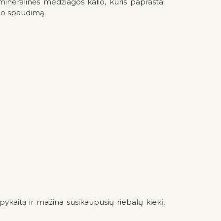
mineralinės medžiagos kalio, kuris paprastai
ujo spaudimą.
apykaitą ir mažina susikaupusių riebalų kiekį,