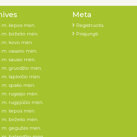
hives
Meta
 m. liepos mėn.
Registruotis
 m. birželio mėn.
Prisijungti
 m. kovo mėn.
 m. vasario mėn.
 m. sausio mėn.
 m. gruodžio mėn.
 m. lapkričio mėn.
 m. spalio mėn.
 m. rugsėjo mėn.
 m. rugpjūčio mėn.
 m. liepos mėn.
 m. birželio mėn.
 m. gegužės mėn.
 m. balandžio mėn.