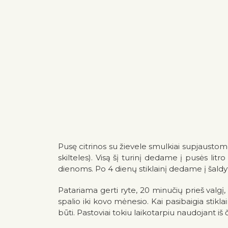
Pusę citrinos su žievele smulkiai supjaustome
skilteles). Visą šį
turinį dedame į pusės litro 
dienoms. Po 4 dienų stiklainį dedame į šaldyt
Patariama ger
ti ryte, 20 minučių prieš valg
spalio iki kovo mėnesio. Kai pasibaigia stiklai
būti. Pastoviai tokiu laikotarpiu naudojant iš