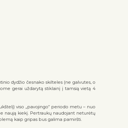
tinio dydžio česnako skilteles (ne galvutes, o
atome gerai uždarytą stiklainį į tamsią vietą 4
ukštelį) viso „pavojingo“ periodo metu – nuo
ome naują kiekį. Pertraukų naudojant neturėtų
problemą kaip gripas bus galima pamirš
ti.