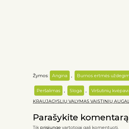
Žymos:
Angina
,
Burnos ertmės uždegi
Peršalimas
,
Sloga
,
Viršutinių kvėpa
KRAUJAGYSLIŲ VALYMAS VAISTINIŲ AUGA
Parašykite komentarą
Tik
prisijungę
vartotojai gali komentuoti.