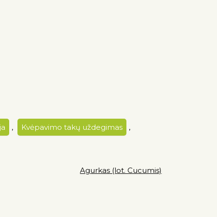
ja
,
Kvėpavimo takų uždegimas
,
Agurkas (lot. Cucumis)