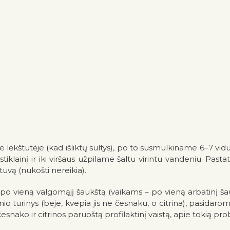
 lėkštutėje (kad išliktų sultys), po to susmulkiname 6–7 vidu
stiklainį ir iki viršaus užpilame šaltu virintu vandeniu. Past
uvą (nukošti nereikia).
į, po vieną valgomąjį šaukšt
ą (vaikams –
po vieną arbatinį ša
nio turinys (beje,
kvepia jis ne česnaku, o citrina), pasidar
 česnako ir citrinos paruoštą profilaktinį vaistą, apie tokią 