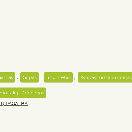
mamas
,
Gripas
,
Imunitetas
,
Kvėpavimo takų infekci
vimo takų uždegimas
LŲ PAGALBA