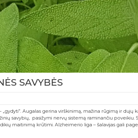
INĖS SAVYBĖS
– „gydyti”. Augalas gerina virškinimą, mažina rūgimą ir dujų k
̇žinių savybių, pasižymi nervų sistemą raminančiu poveikiu. 
ų maitinimą krūtimi. Alzheimerio liga – šalavijas gali pager