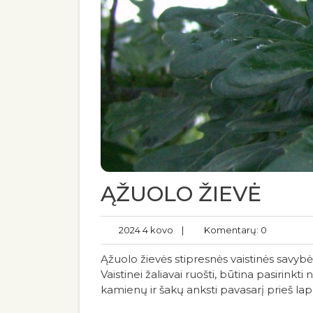
ĄŽUOLO ŽIEVĖ
2024 4 kovo
|
Komentarų: 0
Ąžuolo žievės stipresnės vaistinės savybė
Vaistinei žaliavai ruošti, būtina pasirin
kamienų ir šakų anksti pavasarį prieš la