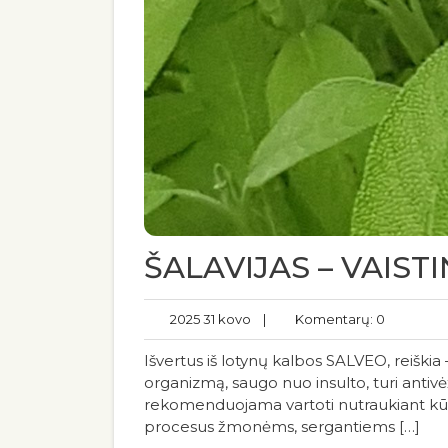
ŠALAVIJAS – VAIST
2025 31 kovo
|
Komentarų: 0
Išvertus iš lotynų kalbos SALVEO, reiškia 
organizmą, saugo nuo insulto, turi antive
rekomenduojama vartoti nutraukiant kūdiki
procesus žmonėms, sergantiems […]