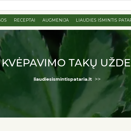
GOS
RECEPTAI
AUGMENIJA
LIAUDIES IŠMINTIS PATA
:
KVĖPAVIMO TAKŲ UŽD
>>
liaudiesismintispataria.lt