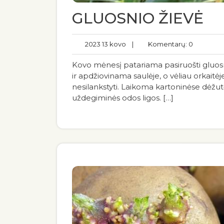
GLUOSNIO ŽIEVĖ
2023 13 kovo
|
Komentarų: 0
Kovo mėnesį patariama pasiruošti gluos
ir apdžiovinama saulėje, o vėliau orkaitėj
nesilankstyti. Laikoma kartoninėse dėžut
uždegiminės odos ligos. […]