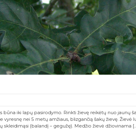
s būna iki lapų pasirodymo. Rinkti žievę reikėtų nuo jaunų ša
kti ne vyresnę nei 5 metų amžiaus, blizgančią šakų žievę. Žie
pų skleidimąsi (balandį – gegužę). Medžio žievė džiovinama [