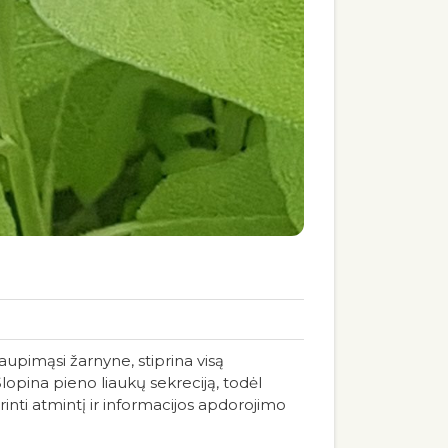
aupimąsi žarnyne, stiprina visą
Slopina pieno liaukų sekreciją, todėl
inti atmintį ir informacijos apdorojimo