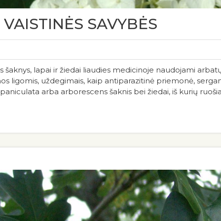
 VAISTINĖS SAVYBĖS
 šaknys, lapai ir žiedai liaudies medicinoje naudojami arbatų, 
s ligomis, uždegimais, kaip antiparazitinė priemonė, sergan
 paniculata arba arborescens šaknis bei žiedai, iš kurių ruošia