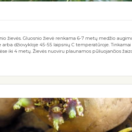
nio žievės. Gluosnio žievė renkama 6-7 metų medžio augimo
e arba džiovykloje 45-55 laipsnių C temperatūroje. Tinkamai iš
ėse iki 4 metų. Žievės nuoviru plaunamos pūliuojančios žaiz