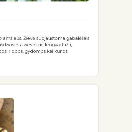
 amžiaus. Žievė supjaustoma gabalėliais
džiovinta žievė turi lengvai lūžti,
dos ir opos, gydomos kai kurios