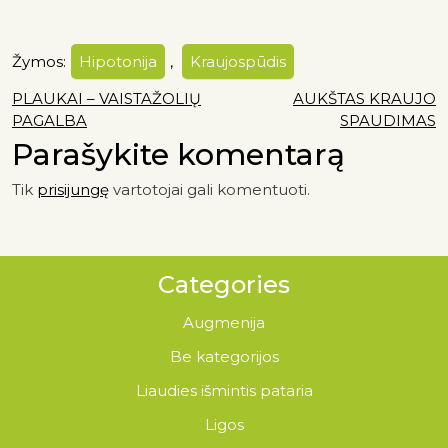
Žymos:
Hipotonija
,
Kraujospūdis
PLAUKAI – VAISTAŽOLIŲ
AUKŠTAS KRAUJO
PAGALBA
SPAUDIMAS
Parašykite komentarą
Tik
prisijungę
vartotojai gali komentuoti.
Categories
Augmenija
Be kategorijos
Liaudies išmintis pataria
Ligos