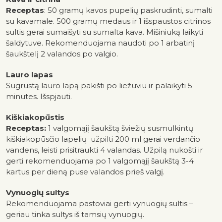
Receptas
: 50 gramų kavos pupelių paskrudinti, sumalti
su kavamale. 500 gramų medaus ir 1 išspaustos citrinos
sultis gerai sumaišyti su sumalta kava. Mišiniuką laikyti
šaldytuve. Rekomenduojama naudoti po 1 arbatinį
šaukštelį 2 valandos po valgio.
Lauro lapas
Sugrūstą lauro lapą pakišti po liežuviu ir palaikyti 5
minutes. Išspjauti.
Kiškiakopūstis
Receptas:
1 valgomąjį šaukštą šviežių susmulkintų
kiškiakopūsčio lapelių užpilti 200 ml gerai verdančio
vandens, leisti prisitraukti 4 valandas. Užpilą nukošti ir
gerti rekomenduojama po 1 valgomąjį šaukštą 3-4
kartus per dieną puse valandos prieš valgį.
Vynuogių sultys
Rekomenduojama pastoviai gerti vynuogių sultis –
geriau tinka sultys iš tamsių vynuogių.