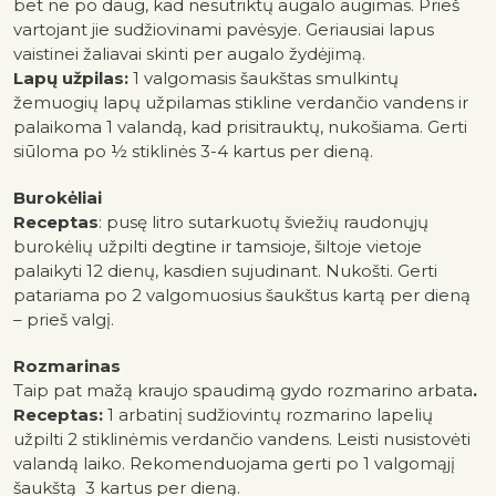
bet ne po daug, kad nesutriktų augalo augimas. Prieš
vartojant jie sudžiovinami pavėsyje. Geriausiai lapus
vaistinei žaliavai skinti per augalo žydėjimą.
Lapų užpilas:
1 valgomasis šaukštas smulkintų
žemuogių lapų užpilamas stikline verdančio vandens ir
palaikoma 1 valandą, kad prisitrauktų, nukošiama. Gerti
siūloma po ½ stiklinės 3-4 kartus per dieną.
Burokėliai
Receptas
: pusę litro sutarkuotų šviežių raudonųjų
burokėlių užpilti degtine ir tamsioje, šiltoje vietoje
palaikyti 12 dienų, kasdien sujudinant. Nukošti. Gerti
patariama po 2 valgomuosius šaukštus kartą per dieną
– prieš valgį.
Rozmarinas
Taip pat mažą kraujo spaudimą gydo rozmarino arbata
.
Receptas:
1 arbatinį sudžiovintų rozmarino lapelių
užpilti 2 stiklinėmis verdančio vandens. Leisti nusistovėti
valandą laiko. Rekomenduojama gerti po 1 valgomąjį
šaukštą 3 kartus per dieną.