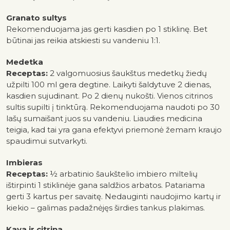
Granato sultys
Rekomenduojama jas gerti kasdien po 1 stiklinę. Bet
būtinai jas reikia atskiesti su vandeniu 1:1.
Medetka
Receptas:
2 valgomuosius šaukštus medetkų žiedų
užpilti 100 ml gera degtine. Laikyti šaldytuve 2 dienas,
kasdien sujudinant. Po 2 dienų nukošti. Vienos citrinos
sultis supilti į tinktūrą. Rekomenduojama naudoti po 30
lašų sumaišant juos su vandeniu. Liaudies medicina
teigia, kad tai yra gana efektyvi priemonė žemam kraujo
spaudimui sutvarkyti.
Imbieras
Receptas
:
½ arbatinio šaukštelio imbiero miltelių
ištirpinti 1 stiklinėje gana saldžios arbatos. Patariama
gerti 3 kartus per savaitę. Nedauginti naudojimo kartų ir
kiekio – galimas padažnėjęs
širdies tankus plakimas.
Kava ir citrina