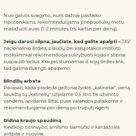
Nuo galvos svaigimo, kuris dažnai pasitaiko
hipotonikams, rekomenduojama priepuoliukų metu
masažuoti ausis (1-2 minutes tris kartus per dieną).
Jeigu darosi silpna, jaučiate, kad galite apalpti –
JAV
nacionalinio širdies, plaučių bei kraujotakos instituto
mokslininkai rekomenduoja sukryžiuoti kojas ir stipriai
suspausti kelius. Kraujas stumiamas iš kojų širdies link,
tad galima išvengti apalpimo.
Blindžių arbata
Pavasarį, kada pradeda geltonai žydėti „katinėliai“, vieną
šaukštą tų „katinėlių“ užpilame 0,5 litro tik užvirinto
vandens, aprišame šiltai, puse valandos palaikome ir
rekomenduojama per dieną po truputį išgerti.
Didina kraujo spaudimą
Kiniškojo citrinvyčio, smiltinio šlamučio ir kardažolės
antpilai ir nuovirai.