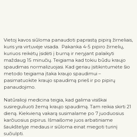
Vietoj kavos siūloma panaudoti paprastą pipirą žirneliais,
kuris yra virtuvėje visada. Pakanka 4-5 pipiro žirnelių,
kuriuos reikėtų įsidėti į burną ir neryjant palaikyti
maždaug 15 minučių. Teigiama kad tokiu būdu kraujo
spaudimas normalizuojasi. Kad geriau įsitikintumėte šio
metodo teigiama įtaka kraujo spaudimui –
pasimatuokite kraujo spaudimą prieš ir po pipirų
panaudojimo.
Natūralioji medicina teigia, kad galima visiškai
susireguliuoti žemą kraujo spaudimą. Tam reikia skirti 21
dieną. Kiekvieną vakarą susimalame po 7 juoduosius
karčiuosius pipirus. Išmaišome juos arbatiniame
šaukštelyje medaus ir siūloma einat miegoti turinį
sučiulpti.