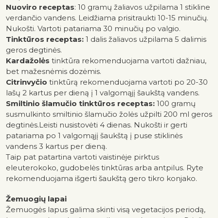
Nuoviro receptas
: 10 gramų žaliavos užpilama 1 stikline
verdančio vandens. Leidžiama prisitraukti 10-15 minučių.
Nukošti. Vartoti patariama 30 minučių po valgio.
Tinktūros r
eceptas:
1 dalis žaliavos užpilama 5 dalimis
geros degtinės.
Kardažolės
tinktūra rekomenduojama vartoti dažniau,
bet mažesnėmis dozėmis.
Citrinvyčio
tinktūrą rekomenduojama vartoti po 20-30
lašų 2 kartus per dieną į 1 valgomąjį šaukštą vandens.
Smiltinio šlamučio tinktūros receptas:
100 gramų
susmulkinto smiltinio šlamučio žolės užpilti 200 ml geros
degtinės.Leisti nusistovėti 4 dienas. Nukošti ir gerti
patariama po 1 valgomąjį šaukštą į puse stiklinės
vandens 3 kartus per dieną.
Taip pat patartina vartoti vaistinėje pirktus
eleuterokoko, gudobelės tinktūras arba antpilus.
Ryte
rekomenduojama išgerti šaukštą gero tikro konjako.
Žemuogių lapai
Žemuogės lapus galima skinti visą vegetacijos periodą,