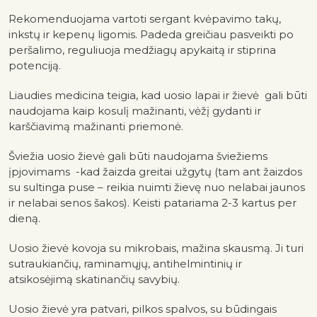
Rekomenduojama vartoti sergant kvėpavimo takų,
inkstų ir kepenų ligomis. Padeda greičiau pasveikti po
peršalimo, reguliuoja medžiagų apykaitą ir stiprina
potenciją.
Liaudies medicina teigia, kad uosio lapai ir žievė gali būti
naudojama kaip kosulį mažinanti, vėžį gydanti ir
karščiavimą mažinanti priemonė.
Šviežia uosio žievė gali būti naudojama šviežiems
įpjovimams -kad žaizda greitai užgytų (tam ant žaizdos
su sultinga puse – reikia nuimti žievę nuo nelabai jaunos
ir nelabai senos šakos). Keisti patariama 2-3 kartus per
dieną.
Uosio žievė kovoja su mikrobais, mažina skausmą. Ji turi
sutraukiančių, raminamųjų, antihelmintinių ir
atsikosėjimą skatinančių savybių.
Uosio žievė yra patvari, pilkos spalvos, su būdingais