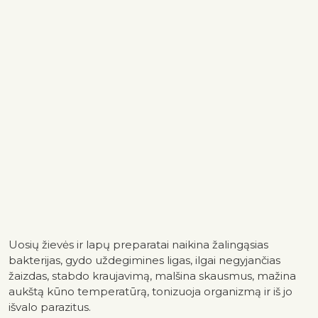
Uosių žievės ir lapų preparatai naikina žalingąsias
bakterijas, gydo uždegimines ligas, ilgai negyjančias
žaizdas, stabdo kraujavimą, malšina skausmus, mažina
aukštą kūno temperatūrą, tonizuoja organizmą ir iš jo
išvalo parazitus.