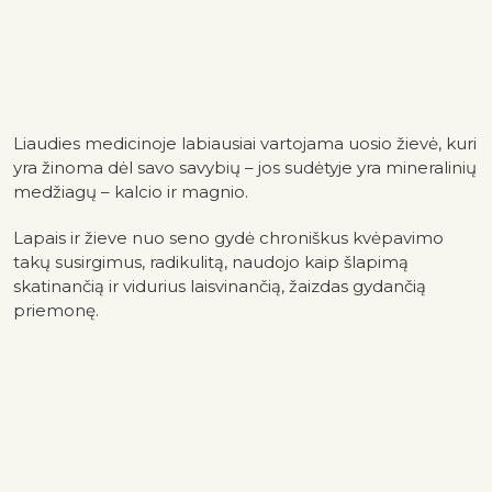
Liaudies medicinoje labiausiai vartojama uosio žievė, kuri
yra žinoma dėl savo savybių – jos sudėtyje yra mineralinių
medžiagų – kalcio ir magnio.
Lapais ir žieve nuo seno gydė chroniškus kvėpavimo
takų susirgimus, radikulitą, naudojo kaip šlapimą
skatinančią ir vidurius laisvinančią, žaizdas gydančią
priemonę.