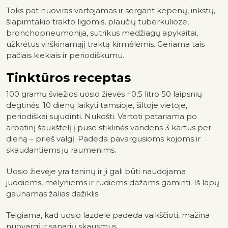
Toks pat nuoviras vartojamas ir sergant kepenų, inkstų,
šlapimtakio trakto ligomis, plaučių tuberkulioze,
bronchopneumonija, sutrikus medžiagų apykaitai,
užkrėtus virškinamąjį traktą kirmėlėmis. Geriama tais
pačiais kiekiais ir periodiškumu.
Tinktūros receptas
100 gramų šviežios uosio žievės +0,5 litro 50 laipsnių
degtinės. 10 dienų laikyti tamsioje, šiltoje vietoje,
periodiškai sujudinti. Nukošti. Vartoti patariama po
arbatinį šaukštelį į puse stiklinės vandens 3 kartus per
dieną – prieš valgį. Padeda pavargusioms kojoms ir
skaudantiems jų raumenims.
Uosio žievėje yra taninų ir ji gali būti naudojama
juodiems, mėlyniems ir rudiems dažams gaminti. Iš lapų
gaunamas žalias dažiklis.
Teigiama, kad uosio lazdelė padeda vaikščioti, mažina
nuovargį ir sąnarių skausmus.