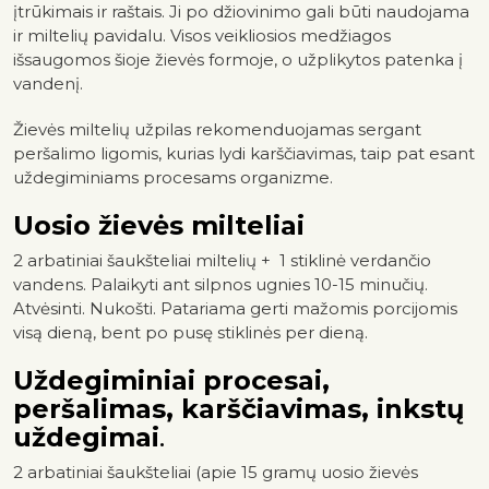
įtrūkimais ir raštais. Ji po džiovinimo gali būti naudojama
ir miltelių pavidalu. Visos veikliosios medžiagos
išsaugomos šioje žievės formoje, o užplikytos patenka į
vandenį.
Žievės miltelių užpilas rekomenduojamas sergant
peršalimo ligomis, kurias lydi karščiavimas, taip pat esant
uždegiminiams procesams organizme.
Uosio žievės milteliai
2 arbatiniai šaukšteliai miltelių + 1 stiklinė verdančio
vandens. Palaikyti ant silpnos ugnies 10-15 minučių.
Atvėsinti. Nukošti. Patariama gerti mažomis porcijomis
visą dieną, bent po pusę stiklinės per dieną.
Uždegiminiai procesai,
peršalimas, karščiavimas, inkstų
uždegimai
.
2 arbatiniai šaukšteliai (apie 15 gramų uosio žievės