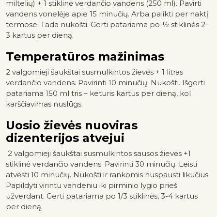
miltelių) + 1 stiklinė verdančio vandens (250 ml). Pavirti
vandens vonelėje apie 15 minučių. Arba palikti per naktį
termose. Tada nukošti. Gerti patariama po ½ stiklinės 2–
3 kartus per dieną.
Temperatūros mažinimas
2 valgomieji šaukštai susmulkintos žievės + 1 litras
verdančio vandens. Pavirinti 10 minučių. Nukošti. Išgerti
patariama 150 ml tris – keturis kartus per dieną, kol
karščiavimas nuslūgs.
Uosio žievės nuoviras
dizenterijos atvejui
2 valgomieji šaukštai susmulkintos sausos žievės +1
stiklinė verdančio vandens. Pavirinti 30 minučių. Leisti
atvėsti 10 minučių. Nukošti ir rankomis nuspausti likučius.
Papildyti virintu vandeniu iki pirminio lygio prieš
užverdant. Gerti patariama po 1/3 stiklinės, 3-4 kartus
per dieną.