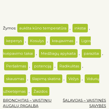
Žymos:
aukšta kūno temperatūra
,
inkstai
,
kepenys
,
Kosulys
,
kraujavimas
,
Ligos
kvėpavimo takai
,
Medžiagų apykaita
,
parazitai
,
Peršalimas
,
potenciją
,
Radikulitas
,
skausmas
,
šlapimą skatina
,
Vėžys
,
Vidurių
užkietėjimas
,
Žaizdos
BRONCHITAS – VAISTINIŲ
ŠALAVIJAS – VAISTINĖS
AUGALŲ PAGALBA
SAVYBĖS