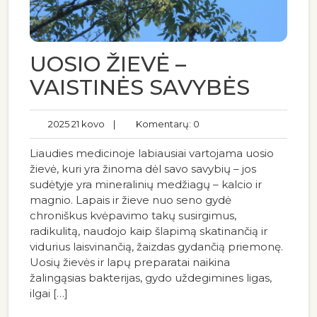
UOSIO ŽIEVĖ –
VAISTINĖS SAVYBĖS
2025 21 kovo
|
Komentarų: 0
Liaudies medicinoje labiausiai vartojama uosio
žievė, kuri yra žinoma dėl savo savybių – jos
sudėtyje yra mineralinių medžiagų – kalcio ir
magnio. Lapais ir žieve nuo seno gydė
chroniškus kvėpavimo takų susirgimus,
radikulitą, naudojo kaip šlapimą skatinančią ir
vidurius laisvinančią, žaizdas gydančią priemonę.
Uosių žievės ir lapų preparatai naikina
žalingąsias bakterijas, gydo uždegimines ligas,
ilgai […]