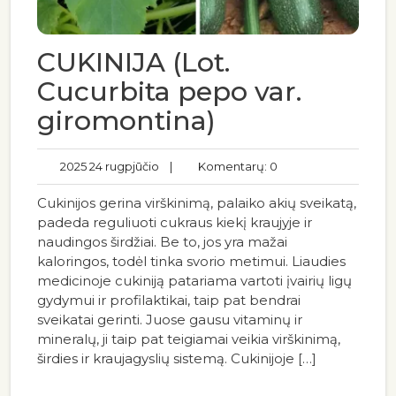
CUKINIJA (Lot.
Cucurbita pepo var.
giromontina)
2025 24 rugpjūčio
|
Komentarų: 0
Cukinijos gerina virškinimą, palaiko akių sveikatą,
padeda reguliuoti cukraus kiekį kraujyje ir
naudingos širdžiai. Be to, jos yra mažai
kaloringos, todėl tinka svorio metimui. Liaudies
medicinoje cukiniją patariama vartoti įvairių ligų
gydymui ir profilaktikai, taip pat bendrai
sveikatai gerinti. Juose gausu vitaminų ir
mineralų, ji taip pat teigiamai veikia virškinimą,
širdies ir kraujagyslių sistemą. Cukinijoje […]