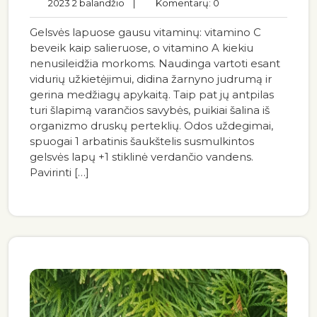
2023 2 balandžio
|
Komentarų: 0
Gelsvės lapuose gausu vitaminų: vitamino C
beveik kaip salieruose, o vitamino A kiekiu
nenusileidžia morkoms. Naudinga vartoti esant
vidurių užkietėjimui, didina žarnyno judrumą ir
gerina medžiagų apykaitą. Taip pat jų antpilas
turi šlapimą varančios savybės, puikiai šalina iš
organizmo druskų perteklių. Odos uždegimai,
spuogai 1 arbatinis šaukštelis susmulkintos
gelsvės lapų +1 stiklinė verdančio vandens.
Pavirinti […]