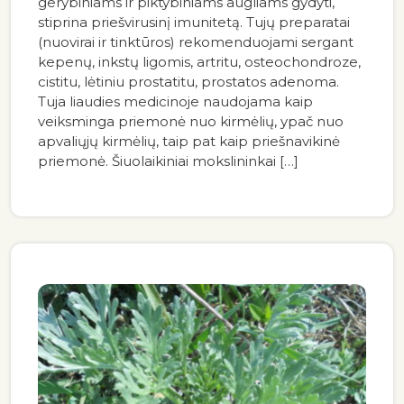
gerybiniams ir piktybiniams augliams gydyti,
stiprina priešvirusinį imunitetą. Tujų preparatai
(nuovirai ir tinktūros) rekomenduojami sergant
kepenų, inkstų ligomis, artritu, osteochondroze,
cistitu, lėtiniu prostatitu, prostatos adenoma.
Tuja liaudies medicinoje naudojama kaip
veiksminga priemonė nuo kirmėlių, ypač nuo
apvaliųjų kirmėlių, taip pat kaip priešnavikinė
priemonė. Šiuolaikiniai mokslininkai […]