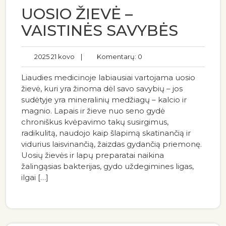
UOSIO ŽIEVĖ –
VAISTINĖS SAVYBĖS
2025 21 kovo
|
Komentarų: 0
Liaudies medicinoje labiausiai vartojama uosio
žievė, kuri yra žinoma dėl savo savybių – jos
sudėtyje yra mineralinių medžiagų – kalcio ir
magnio. Lapais ir žieve nuo seno gydė
chroniškus kvėpavimo takų susirgimus,
radikulitą, naudojo kaip šlapimą skatinančią ir
vidurius laisvinančią, žaizdas gydančią priemonę.
Uosių žievės ir lapų preparatai naikina
žalingąsias bakterijas, gydo uždegimines ligas,
ilgai […]