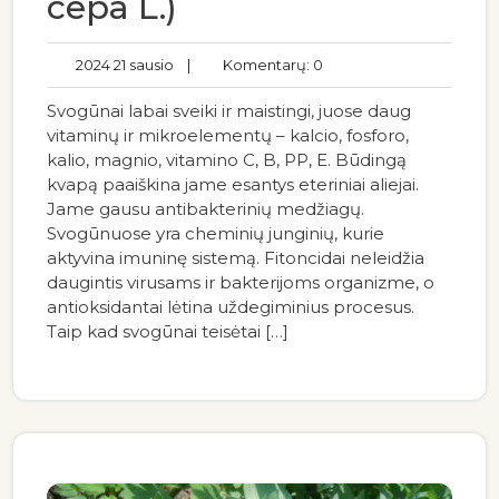
cepa L.)
2024 21 sausio
|
Komentarų: 0
Svogūnai labai sveiki ir maistingi, juose daug
vitaminų ir mikroelementų – kalcio, fosforo,
kalio, magnio, vitamino C, B, PP, E. Būdingą
kvapą paaiškina jame esantys eteriniai aliejai.
Jame gausu antibakterinių medžiagų.
Svogūnuose yra cheminių junginių, kurie
aktyvina imuninę sistemą. Fitoncidai neleidžia
daugintis virusams ir bakterijoms organizme, o
antioksidantai lėtina uždegiminius procesus.
Taip kad svogūnai teisėtai […]