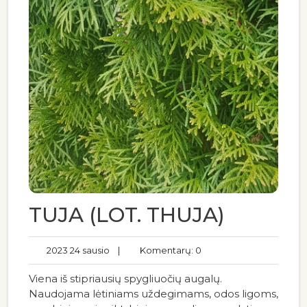
TUJA (LOT. THUJA)
2023 24 sausio
|
Komentarų: 0
Viena iš stipriausių spygliuočių augalų.
Naudojama lėtiniams uždegimams, odos ligoms,