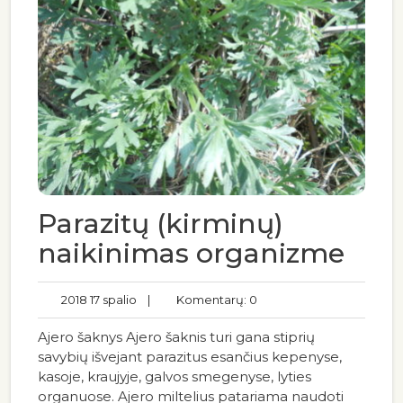
Parazitų (kirminų)
naikinimas organizme
2018 17 spalio
|
Komentarų: 0
Ajero šaknys Ajero šaknis turi gana stiprių
savybių išvejant parazitus esančius kepenyse,
kasoje, kraujyje, galvos smegenyse, lyties
organuose. Ajero miltelius patariama naudoti