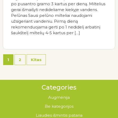
po pusantro gramo 3 kartus per dieną. Miltelius
gerai išmaišyti nedideliame kiekyje vandens.
Pelūnas Sausi pelūno milteliai naudojami
užsigeriant vandeniu. Pirmą dieną
rekomenduojama gerti po 1 nedidelį arbatinį
šaukštelį miltelių 4-5 kartus per […]
1
2
Kitas
Categories
Augmenija
Be kategorijos
Liaudies išmintis pataria