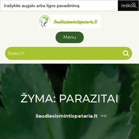
Search
for:
Skip to
content
Menu
ŽYMA:
PARAZITAI
>>
liaudiesismintispataria.lt