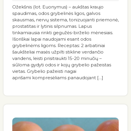
Ožekšnis (lot. Euonymus) – aukštas kraujo
spaudimas, odos grybelinės ligos, galvos
skausmas, nervų sistema, tonizuojanti priemonė,
prostatitas ir lytinis silpnumas. Lapus
tinkamiausia rinkti gegužės-birželio mėnesiais.
Išoriškai lapai naudojami esant odos
grybelinėms ligoms. Receptas: 2 arbatiniai
šaukšteliai masės užpilti stikline verdančio
vandens, leisti prisitraukti 15-20 minučių –
siūloma gydyti odos ir kojų grybelio pažeistas
vietas. Grybelio pažeisti nagai
aprišami kompresėliams panaudojant […]