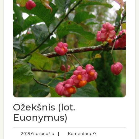
Ožekšnis (lot.
Euonymus)
2018 6 balandžio
|
Komentarų: 0