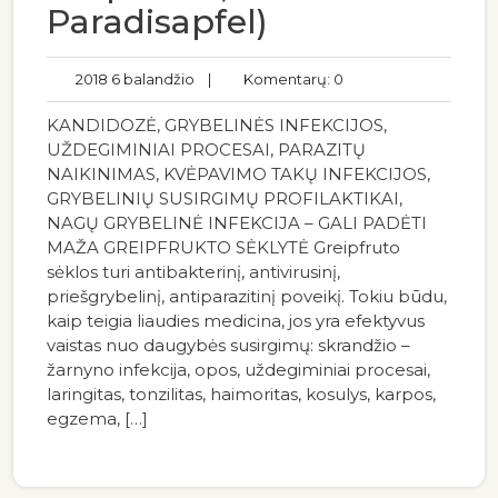
Paradisapfel)
2018 6 balandžio
|
Komentarų: 0
KANDIDOZĖ, GRYBELINĖS INFEKCIJOS,
UŽDEGIMINIAI PROCESAI, PARAZITŲ
NAIKINIMAS, KVĖPAVIMO TAKŲ INFEKCIJOS,
GRYBELINIŲ SUSIRGIMŲ PROFILAKTIKAI,
NAGŲ GRYBELINĖ INFEKCIJA – GALI PADĖTI
MAŽA GREIPFRUKTO SĖKLYTĖ Greipfruto
sėklos turi antibakterinį, antivirusinį,
priešgrybelinį, antiparazitinį poveikį. Tokiu būdu,
kaip teigia liaudies medicina, jos yra efektyvus
vaistas nuo daugybės susirgimų: skrandžio –
žarnyno infekcija, opos, uždegiminiai procesai,
laringitas, tonzilitas, haimoritas, kosulys, karpos,
egzema, […]