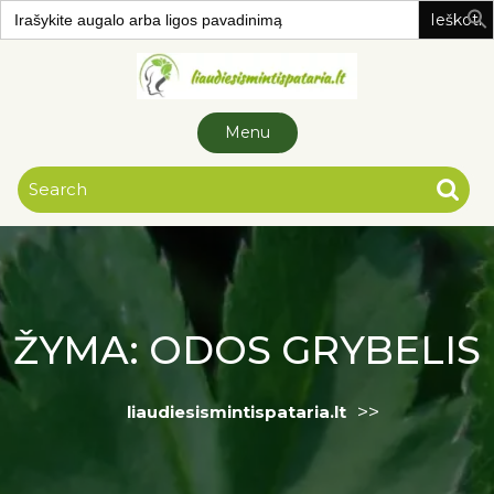
Search
for:
Skip to
content
Menu
ŽYMA:
ODOS GRYBELIS
>>
liaudiesismintispataria.lt