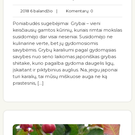
2018 6 balandžio
|
Komentarų: 0
Poniabudės sugebėjimai Grybai – vieni
keisčiausių gamtos kūrinių, kuriais rimtai mokslas
susidomėjo dar visai neseniai. Susidomėjo ne
kulinarine verte, bet jų gydomosiomis
savybėmis. Grybų karaliumi pagal gydomąsias
savybes nuo seno laikomas japoniškas grybas
shiitake, kurio pagalba gydoma daugelis ligų,
įskaitant ir piktybinius auglius. Na, jeigu japonai
turi karalių, tai mūsų miškuose auga ne ką
prastesnis, […]