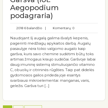
Aegopodium
podagraria)
2018 6 balandžio
|
Komentarų: 0
Naudojant šį augalą galima išvalyti kepenis,
pagerinti medžiagų apykaitos darbą. Augalų
pasaulyje nėra tokio valgomo augalo kaip
garšva, kuris savo chemine sudėtimi būtų toks
artimas žmogaus kraujo sudėčiai. Garšvoje labai
daug imuninę sistemą stimuliuojančio vitamino
C, obuolių ir citrininės rūgšties. Taip pat didelės
gydomosios galios prideda joje esantys
svarbiausi mikroelementai: manganas, varis,
geležis. Garšva turi […]