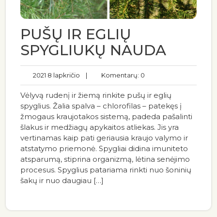
PUŠŲ IR EGLIŲ
SPYGLIUKŲ NAUDA
2021 8 lapkričio
|
Komentarų: 0
Vėlyvą rudenį ir žiemą rinkite pušų ir eglių
spyglius. Žalia spalva – chlorofilas – patekęs į
žmogaus kraujotakos sistemą, padeda pašalinti
šlakus ir medžiagų apykaitos atliekas. Jis yra
vertinamas kaip pati geriausia kraujo valymo ir
atstatymo priemonė. Spygliai didina imuniteto
atsparumą, stiprina organizmą, lėtina senėjimo
procesus. Spyglius patariama rinkti nuo šoninių
šakų ir nuo daugiau […]