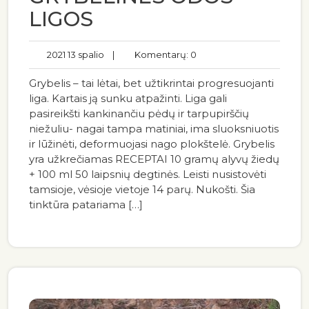
LIGOS
2021 13 spalio
|
Komentarų: 0
Grybelis – tai lėtai, bet užtikrintai progresuojanti
liga. Kartais ją sunku atpažinti. Liga gali
pasireikšti kankinančiu pėdų ir tarpupirščių
niežuliu- nagai tampa matiniai, ima sluoksniuotis
ir lūžinėti, deformuojasi nago plokštelė. Grybelis
yra užkrečiamas RECEPTAI 10 gramų alyvų žiedų
+ 100 ml 50 laipsnių degtinės. Leisti nusistovėti
tamsioje, vėsioje vietoje 14 parų. Nukošti. Šia
tinktūra patariama […]