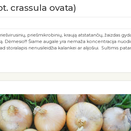
ot. crassula ovata)
 priešvirusinių, priešmikrobinių, kraują atstatančių, žaizdas gy
ą. Dėmesio!!! Šiame augale yra nemaža koncentracija nuodi
 storalapis nenusileidžia kalankei ar alijošiui. Sultimis pata