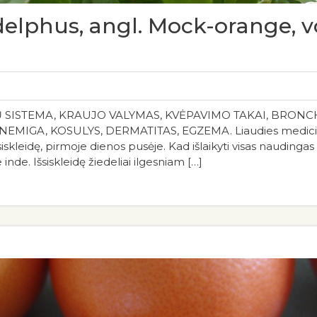
adelphus, angl. Mock-orange, v
 SISTEMA, KRAUJO VALYMAS, KVĖPAVIMO TAKAI, BRONCH
IGA, KOSULYS, DERMATITAS, EGZEMA. Liaudies medicinoje
išsiskleidę, pirmoje dienos pusėje. Kad išlaikyti visas naudin
 inde. Išsiskleidę žiedeliai ilgesniam […]