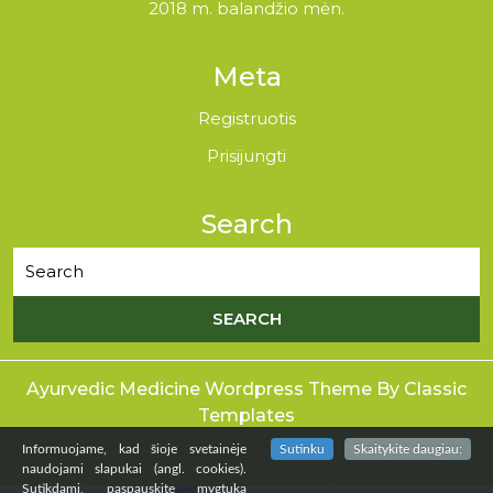
2018 m. balandžio mėn.
Meta
Registruotis
Prisijungti
Search
Ayurvedic Medicine Wordpress Theme
By Classic
Templates
Informuojame, kad šioje svetainėje
Sutinku
Skaitykite daugiau:
naudojami slapukai (angl. cookies).
Sutikdami, paspauskite mygtuką