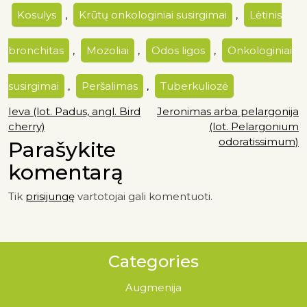
Kosulys
,
Krūtų onkologiniai susirgimai
,
Lėtinis
bronchitas
,
Mozoliai
,
Odos ligos
,
Onkologiniai
susirgimai
,
Peršalimas
,
Tuberkuliozė
Ieva (lot. Padus, angl. Bird
Jeronimas arba pelargonija
cherry)
(lot. Pelargonium
odoratissimum)
Parašykite
komentarą
Tik
prisijungę
vartotojai gali komentuoti.
Categories
Augmenija