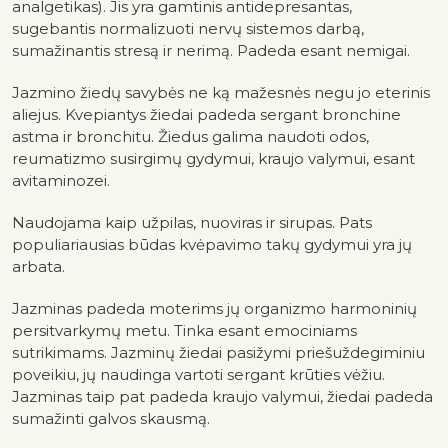
analgetikas). Jis yra gamtinis antidepresantas,
sugebantis normalizuoti nervų sistemos darbą,
sumažinantis stresą ir nerimą. Padeda esant nemigai.
Jazmino žiedų savybės ne ką mažesnės negu jo eterinis
aliejus. Kvepiantys žiedai padeda sergant bronchine
astma ir bronchitu. Žiedus galima naudoti odos,
reumatizmo susirgimų gydymui, kraujo valymui, esant
avitaminozei.
Naudojama kaip užpilas, nuoviras ir sirupas. Pats
populiariausias būdas kvėpavimo takų gydymui yra jų
arbata.
Jazminas padeda moterims jų organizmo harmoninių
persitvarkymų metu. Tinka esant emociniams
sutrikimams. Jazminų žiedai pasižymi priešuždegiminiu
poveikiu, jų naudinga vartoti sergant krūties vėžiu.
Jazminas taip pat padeda kraujo valymui, žiedai padeda
sumažinti galvos skausmą.