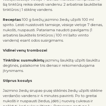
šią tinktūrą reikia skiesti vandeniu: 2 arbatiniai šaukšteliai
tinktūros į 1 stiklinę vandens.
Receptas
:100 g šviežių jazmino žiedų užpilti 100 ml
spirito. Leisti nusistovėti tamsioje, vėsioje vietoje 7 dienas,
nukošti, nuspausti. Patariama naudoti pavilgams (1
arbatinis šaukštelis tinktūros į 100 ml šalto virinto
vandens) esant odos susirgimams.
Vidinei venų trombozei
Tinktūra:
susmulkintų
jazminų šaukštą užpilti šaukštu
degtinės, palaikome tris dienas ir rekomenduojama
įtrynimams.
Stiprus kosulys
Jazmino žiedų sirupas-pusę stiklinės žiedų užpilti stikline
verdančio vandens ir 4 minutes pavirinti. Po to greitai
nukošti ir nuspausti žiedus, įdėti į nuovirą cukraus ir