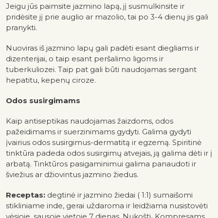
Jeigu jūs paimsite jazmino lapą, jį susmulkinsite ir
pridėsite jį prie auglio ar mazolio, tai po 3-4 dienų jis gali
pranykti.
Nuoviras iš jazmino lapų gali padėti esant diegliams ir
dizenterijai, o taip esant peršalimo ligoms ir
tuberkuliozei. Taip pat gali būti naudojamas sergant
hepatitu, kepenų ciroze.
Odos susirgimams
Kaip antiseptikas naudojamas žaizdoms, odos
pažeidimams ir suerzinimams gydyti. Galima gydyti
įvairius odos susirgimus-dermatitą ir egzemą. Spiritinė
tinktūra padeda odos susirgimų atvejais, ją galima dėti ir į
arbatą. Tinktūros pasigaminimui galima panaudoti ir
šviežius ar džiovintus jazmino žiedus.
Receptas:
degtinė ir jazmino žiedai ( 1:1) sumaišomi
stikliniame inde, gerai uždaroma ir leidžiama nusistovėti
vėsioje, sausoje vietoje 7 dienas. Nukošti
.
Kompresams