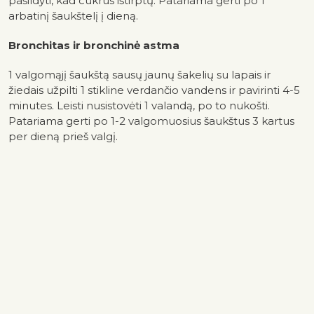
pašildyti, kad cukrus ištirptų. Patariama gerti po 1
arbatinį šaukštelį į dieną.
Bronchitas ir bronchinė astma
1 valgomąjį šaukštą sausų jaunų šakelių su lapais ir
žiedais užpilti 1 stikline verdančio vandens ir pavirinti 4-5
minutes. Leisti nusistovėti 1 valandą, po to nukošti.
Patariama gerti po 1-2 valgomuosius šaukštus 3 kartus
per dieną prieš valgį.