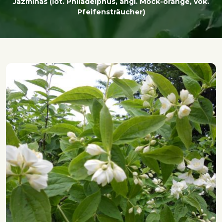
Jazminas (lot. Philadelphus, angl. Mock-orange, vok.
Pfeifensträucher)