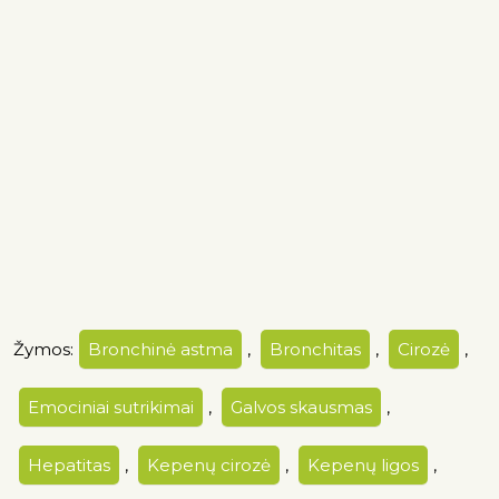
Žymos:
Bronchinė astma
,
Bronchitas
,
Cirozė
,
Emociniai sutrikimai
,
Galvos skausmas
,
Hepatitas
,
Kepenų cirozė
,
Kepenų ligos
,