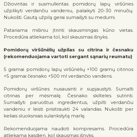
Džiovintas ir susmulkintas pomidorų lapų viršūnes
užplikyti verdančiu vandeniu, palaikyti 20-30 minučių.
Nukošti. Gautą užpilą gerai sumaišyti su medumi.
Patariama mišiniu įtrinti skausmingas kūno vietas.
Procedūra atliekama tol, kol skausmas išnyks.
Pomidorų viršūnėlių užpilas su citrina ir česnaku
(rekomenduojama vartoti sergant sąnarių reumatu)
5 gramai pomidorų lapų viršūnėlių +100 gramų citrinos
+5 gramai česnako +500 ml verdančio vandens.
Pomidorų viršūnes nusausinti ir supjaustyti. Sumalti
citrinas per mėsmalę. Česnako skilteles sutrinti.
Sumaišyti paruoštus ingredientus, užpilti verdančiu
vandeniu ir leisti prisitraukti 24 valandas. Nukošti per
keliais sluoksniais sulankstytą marlę.
Rekomenduojama naudoti kompresams. Procedūra
atliekama kasdien, kol skausmas išnyks.