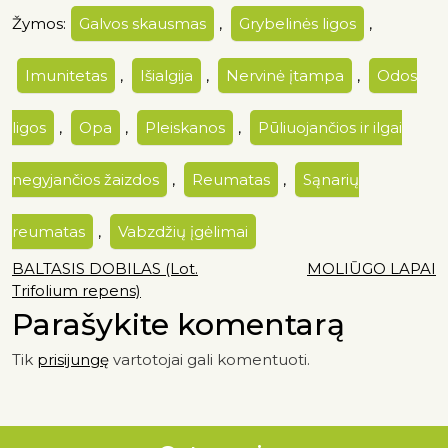
Žymos:
Galvos skausmas
,
Grybelinės ligos
,
Imunitetas
,
Išialgija
,
Nervinė įtampa
,
Odos
ligos
,
Opa
,
Pleiskanos
,
Pūliuojančios ir ilgai
negyjančios žaizdos
,
Reumatas
,
Sąnarių
reumatas
,
Vabzdžių įgėlimai
BALTASIS DOBILAS (Lot.
MOLIŪGO LAPAI
Trifolium repens)
Parašykite komentarą
Tik
prisijungę
vartotojai gali komentuoti.