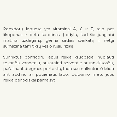
Pomidorų lapuose yra vitaminai A, C ir E, taip pat
likopenas ir beta karotinas. Įrodyta, kad šie junginiai
mažina uždegimą, gerina širdies sveikatą ir netgi
sumažina tam tikrų vėžio rūšių riziką.
Surinktus pomidorų lapus reikia kruopščiai nuplauti
tekančiu vandeniu, nusausinti servetėle ar rankšluosčiu,
pašalinant drėgmės perteklių, tada susmulkinti ir išdėlioti
ant audinio ar popieriaus lapo. Džiūvimo metu juos
reikia periodiškai pamaišyti.