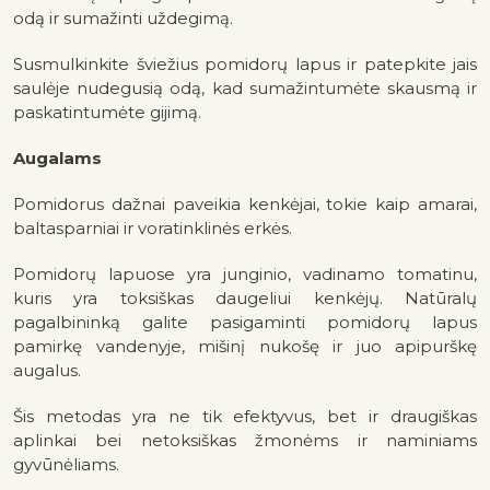
odą ir sumažinti uždegimą.
Susmulkinkite šviežius pomidorų lapus ir patepkite jais
saulėje nudegusią odą, kad sumažintumėte skausmą ir
paskatintumėte gijimą.
Augalams
Pomidorus dažnai paveikia kenkėjai, tokie kaip amarai,
baltasparniai ir voratinklinės erkės.
Pomidorų lapuose yra junginio, vadinamo tomatinu,
kuris yra toksiškas daugeliui kenkėjų. Natūralų
pagalbininką galite pasigaminti pomidorų lapus
pamirkę vandenyje, mišinį nukošę ir juo apipurškę
augalus.
Šis metodas yra ne tik efektyvus, bet ir draugiškas
aplinkai bei netoksiškas žmonėms ir naminiams
gyvūnėliams.