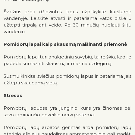
Šviežius arba džiovintus lapus užplikykite karštame
vandenyje. Leiskite atvėsti ir patariama vatos diskeliu
užtepti tirpalą ant veido. Po 30 minučių nuplauti šiltu
vandeniu.
Pomidorų lapai kaip skausmą malšinanti priemonė
Pomidorų lapai turi analgetinių savybių, tai reiškia, kad jie
padeda sumažinti skausmą ir mažina uždegimą.
Susmulkinkite šviežius pomidorų lapus ir patariama jais
užtepti skaudamą vietą.
Stresas
Pomidorų lapuose yra junginio kuris yra žinomas dėl
savo raminančio poveikio nervų sistemai.
Pomidorų lapų arbatos gėrimas arba pomidorų lapų
eterinio aliejaus naudojimas aromaterapijoje gali padėti