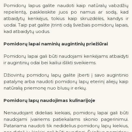
Pomidorų lapus galite naudoti kaip natūralų vabzdžių
repelentą, paskleiskite juos po namus ar sodą, kad
atbaidytų kenkėjus, tokius kaip skruzdėlės, kandys ir
uodai. Taip pat galite įtrinti odą šviežiais pomidorų lapais,
kad atbaidytų uodus.
Pomidorų lapai naminių augintinių priežiūrai
Pomidorų lapai gali būti naudojami kenkėjams atbaidyti
ir augintinių odai bei kailiui išlikti sveikiems.
Džiovintų pomidorų lapų galite įberti į savo augintinio
patalynę arba naudoti pomidorų lapų eterinį aliejų kaip
natūralią priemonę nuo blusų ir erkių.
Pomidorų lapų naudojimas kulinarijoje
Nenaudojant dideliais kiekiais, pomidorų lapai gali būti
naudojami įvairiems patiekalams skonio pagerinimui.
Patariama naudoti tik nedidelius pomidorų lapų kiekius,