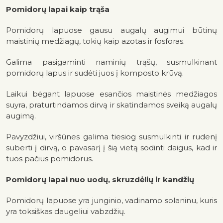
Pomidorų lapai kaip trąša
Pomidorų lapuose gausu augalų augimui būtinų
maistinių medžiagų, tokių kaip azotas ir fosforas.
Galima pasigaminti naminių trąšų, susmulkinant
pomidorų lapus ir sudėti juos į komposto krūvą.
Laikui bėgant lapuose esančios maistinės medžiagos
suyra, praturtindamos dirvą ir skatindamos sveiką augalų
augimą.
Pavyzdžiui, viršūnes galima tiesiog susmulkinti ir rudenį
suberti į dirvą, o pavasarį į šią vietą sodinti daigus, kad ir
tuos pačius pomidorus.
Pomidorų lapai nuo uodų, skruzdėlių ir kandžių
Pomidorų lapuose yra junginio, vadinamo solaninu, kuris
yra toksiškas daugeliui vabzdžių.