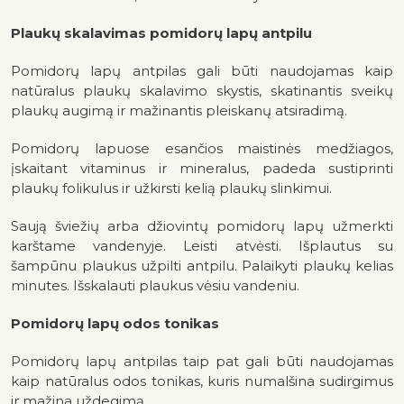
Plaukų skalavimas pomidorų lapų antpilu
Pomidorų lapų antpilas gali būti naudojamas kaip
natūralus plaukų skalavimo skystis, skatinantis sveikų
plaukų augimą ir mažinantis pleiskanų atsiradimą.
Pomidorų lapuose esančios maistinės medžiagos,
įskaitant vitaminus ir mineralus, padeda sustiprinti
plaukų folikulus ir užkirsti kelią plaukų slinkimui.
Saują šviežių arba džiovintų pomidorų lapų užmerkti
karštame vandenyje. Leisti atvėsti. Išplautus su
šampūnu plaukus užpilti antpilu. Palaikyti plaukų kelias
minutes. Išskalauti plaukus vėsiu vandeniu.
Pomidorų lapų odos tonikas
Pomidorų lapų antpilas taip pat gali būti naudojamas
kaip natūralus odos tonikas, kuris numalšina sudirgimus
ir mažina uždegimą.