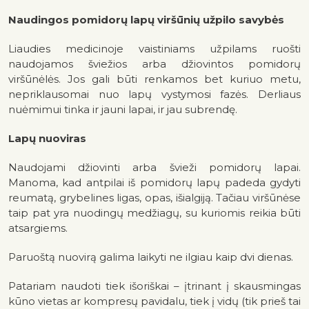
Naudingos pomidorų lapų viršūnių užpilo savybės
Liaudies medicinoje vaistiniams užpilams ruošti
naudojamos šviežios arba džiovintos pomidorų
viršūnėlės. Jos gali būti renkamos bet kuriuo metu,
nepriklausomai nuo lapų vystymosi fazės. Derliaus
nuėmimui tinka ir jauni lapai, ir jau subrendę.
Lapų nuoviras
Naudojami džiovinti arba švieži pomidorų lapai.
Manoma, kad antpilai iš pomidorų lapų padeda gydyti
reumatą, grybelines ligas, opas, išialgiją. Tačiau viršūnėse
taip pat yra nuodingų medžiagų, su kuriomis reikia būti
atsargiems.
Paruoštą nuovirą galima laikyti ne ilgiau kaip dvi dienas.
Patariam naudoti tiek išoriškai – įtrinant į skausmingas
kūno vietas ar kompresų pavidalu, tiek į vidų (tik prieš tai