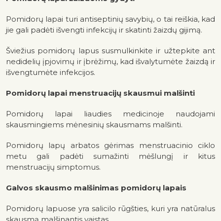
Pomidorų lapai turi antiseptinių savybių, o tai reiškia, kad
jie gali padėti išvengti infekcijų ir skatinti žaizdų gijimą.
Šviežius pomidorų lapus susmulkinkite ir užtepkite ant
nedidelių įpjovimų ir įbrėžimų, kad išvalytumėte žaizdą ir
išvengtumėte infekcijos.
Pomidorų lapai menstruacijų skausmui malšinti
Pomidorų lapai liaudies medicinoje naudojami
skausmingiems mėnesinių skausmams malšinti.
Pomidorų lapų arbatos gėrimas menstruacinio ciklo
metu gali padėti sumažinti mėšlungį ir kitus
menstruacijų simptomus.
Galvos skausmo malšinimas pomidorų lapais
Pomidorų lapuose yra salicilo rūgšties, kuri yra natūralus
skausmą malšinantis vaistas.