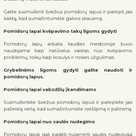
Galite susmulkinti šviežius pomidorų lapus ir patepti jais
kaktą, kad sumažintumėte galvos skausmą.
Pomidorų lapai kvėpavimo takų ligoms gydyti
Pomidorų lapų arbata liaudies medicinoje buvo
naudojama kaip natūralus vaistas nuo kvėpavimo
problemų, tokių kaip kosulys ir nosies užgulimas.
Grybelinėms ligoms gydyti galite naudoti ir
pomidorų lapus.
Pomidorų lapai vabzdžių įkandimams
Susmulkinkite šviežius pomidorų lapus ir patepkite jais
pažeistą vietą, kad sumažintumėte niežėjimą ir patinimą
Pomidorų lapai nuo saulės nudegimo
Pomidorų lapai gali padėti nuraminti saulės nudegusią