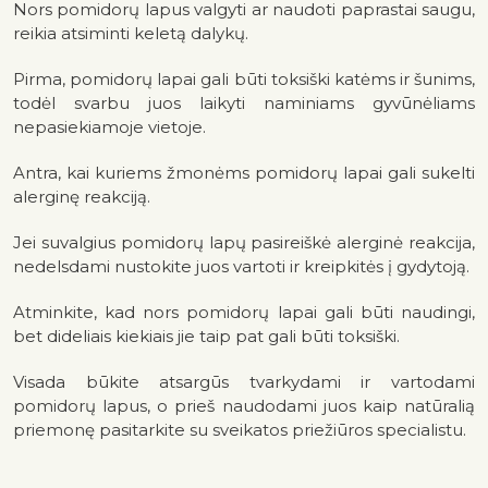
Nors pomidorų lapus valgyti ar naudoti paprastai saugu,
reikia atsiminti keletą dalykų.
Pirma, pomidorų lapai gali būti toksiški katėms ir šunims,
todėl svarbu juos laikyti naminiams gyvūnėliams
nepasiekiamoje vietoje.
Antra, kai kuriems žmonėms pomidorų lapai gali sukelti
alerginę reakciją.
Jei suvalgius pomidorų lapų pasireiškė alerginė reakcija,
nedelsdami nustokite juos vartoti ir kreipkitės į gydytoją.
Atminkite, kad nors pomidorų lapai gali būti naudingi,
bet dideliais kiekiais jie taip pat gali būti toksiški.
Visada būkite atsargūs tvarkydami ir vartodami
pomidorų lapus, o prieš naudodami juos kaip natūralią
priemonę pasitarkite su sveikatos priežiūros specialistu.