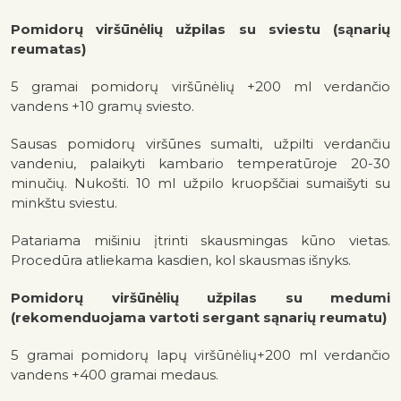
Pomidorų viršūnėlių užpilas su sviestu (sąnarių
reumatas)
5 gramai pomidorų viršūnėlių +200 ml verdančio
vandens +10 gramų sviesto.
Sausas pomidorų viršūnes sumalti, užpilti verdančiu
vandeniu, palaikyti kambario temperatūroje 20-30
minučių. Nukošti. 10 ml užpilo kruopščiai sumaišyti su
minkštu sviestu.
Patariama mišiniu įtrinti skausmingas kūno vietas.
Procedūra atliekama kasdien, kol skausmas išnyks.
Pomidorų viršūnėlių užpilas su medumi
(rekomenduojama vartoti sergant sąnarių reumatu)
5 gramai pomidorų lapų viršūnėlių+200 ml verdančio
vandens +400 gramai medaus.