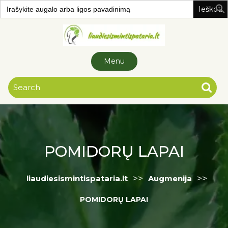
Search
for:
Skip to
content
Menu
POMIDORŲ LAPAI
>>
>>
liaudiesismintispataria.lt
Augmenija
POMIDORŲ LAPAI