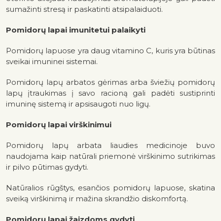
sumažinti stresą ir paskatinti atsipalaiduoti.
Pomidorų lapai imunitetui palaikyti
Pomidorų lapuose yra daug vitamino C, kuris yra būtinas
sveikai imuninei sistemai.
Pomidorų lapų arbatos gėrimas arba šviežių pomidorų
lapų įtraukimas į savo racioną gali padėti sustiprinti
imuninę sistemą ir apsisaugoti nuo ligų.
Pomidorų lapai virškinimui
Pomidorų lapų arbata liaudies medicinoje buvo
naudojama kaip natūrali priemonė virškinimo sutrikimas
ir pilvo pūtimas gydyti.
Natūralios rūgštys, esančios pomidorų lapuose, skatina
sveiką virškinimą ir mažina skrandžio diskomfortą.
Pomidorų lapai žaizdoms gydyti