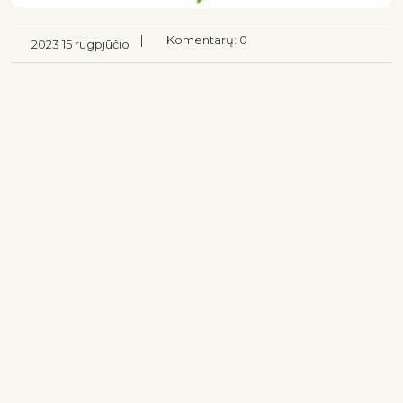
|
Komentarų: 0
2023 15 rugpjūčio