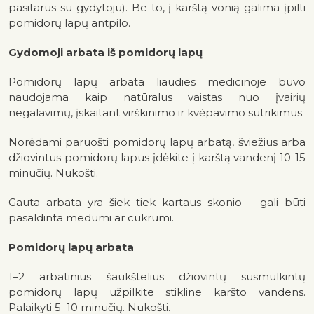
pasitarus su gydytoju). Be to, į karštą vonią galima įpilti
pomidorų lapų antpilo.
Gydomoji arbata iš pomidorų lapų
Pomidorų lapų arbata liaudies medicinoje buvo
naudojama kaip natūralus vaistas nuo įvairių
negalavimų, įskaitant virškinimo ir kvėpavimo sutrikimus.
Norėdami paruošti pomidorų lapų arbatą, šviežius arba
džiovintus pomidorų lapus įdėkite į karštą vandenį 10-15
minučių. Nukošti.
Gauta arbata yra šiek tiek kartaus skonio – gali būti
pasaldinta medumi ar cukrumi.
Pomidorų lapų arbata
1–2 arbatinius šaukštelius džiovintų susmulkintų
pomidorų lapų užpilkite stikline karšto vandens.
Palaikyti 5–10 minučių. Nukošti.