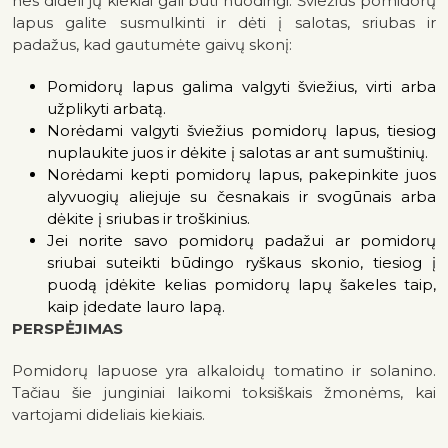
nes dideli jų kiekiai gali būti nuodingi. Šviežius pomidorų
lapus galite susmulkinti ir dėti į salotas, sriubas ir
padažus, kad gautumėte gaivų skonį:
Pomidorų lapus galima valgyti šviežius, virti arba
užplikyti arbatą.
Norėdami valgyti šviežius pomidorų lapus, tiesiog
nuplaukite juos ir dėkite į salotas ar ant sumuštinių.
Norėdami kepti pomidorų lapus, pakepinkite juos
alyvuogių aliejuje su česnakais ir svogūnais arba
dėkite į sriubas ir troškinius.
Jei norite savo pomidorų padažui ar pomidorų
sriubai suteikti būdingo ryškaus skonio, tiesiog į
puodą įdėkite kelias pomidorų lapų šakeles taip,
kaip įdedate lauro lapą.
PERSPĖJIMAS
Pomidorų lapuose yra alkaloidų tomatino ir solanino.
Tačiau šie junginiai laikomi toksiškais žmonėms, kai
vartojami dideliais kiekiais.