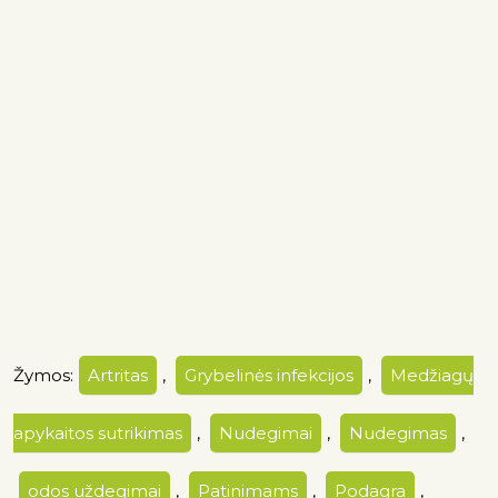
Žymos:
Artritas
,
Grybelinės infekcijos
,
Medžiagų
apykaitos sutrikimas
,
Nudegimai
,
Nudegimas
,
odos uždegimai
,
Patinimams
,
Podagra
,