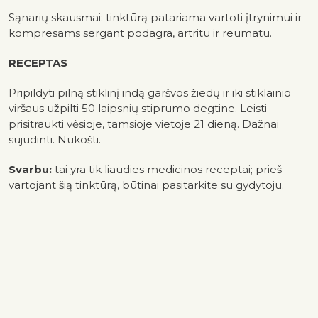
Sąnarių skausmai: tinktūrą patariama vartoti įtrynimui ir
kompresams sergant podagra, artritu ir reumatu.
RECEPTAS
Pripildyti pilną stiklinį indą garšvos žiedų ir iki stiklainio
viršaus užpilti 50 laipsnių stiprumo degtine. Leisti
prisitraukti vėsioje, tamsioje vietoje 21 dieną. Dažnai
sujudinti. Nukošti.
Svarbu:
tai yra tik liaudies medicinos receptai; prieš
vartojant šią tinktūrą, būtinai pasitarkite su gydytoju.