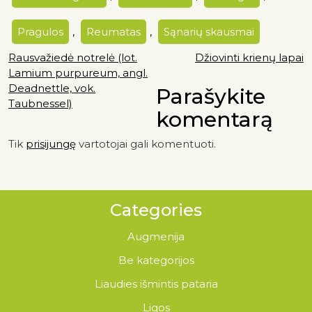
Pragulos
,
Reumatas
,
Sąnarių skausmai
Rausvažiedė notrelė (lot.
Džiovinti krienų lapai
Lamium purpureum, angl.
Deadnettle, vok.
Parašykite
Taubnessel)
komentarą
Tik
prisijungę
vartotojai gali komentuoti.
Categories
Augmenija
Be kategorijos
Liaudies išmintis pataria
Ligos