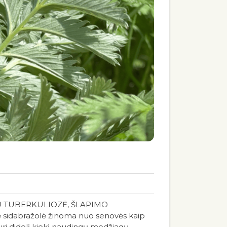
UČIŲ TUBERKULIOZĖ, ŠLAPIMO
idabražolė žinoma nuo senovės kaip
turi didelį kiekį naudingų medžiagų.