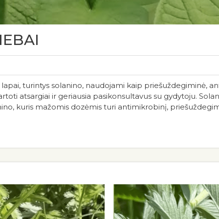
IEBAI
ir lapai, turintys solanino, naudojami kaip priešuždegiminė, a
rtoti atsargiai ir geriausia pasikonsultavus su gydytoju. Solan
lanino, kuris mažomis dozėmis turi antimikrobinį, priešuždegim