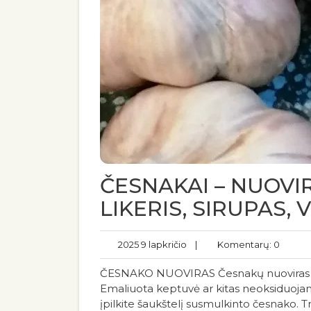
ČESNAKAI – NUOVIR
LIKERIS, SIRUPAS, 
2025 9 lapkričio
|
Komentarų: 0
ČESNAKO NUOVIRAS Česnakų nuoviras nep
Emaliuota keptuvė ar kitas neoksiduojantis 
įpilkite šaukštelį susmulkinto česnako.