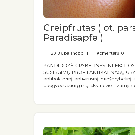
Greipfrutas (lot. par
Paradisapfel)
2018 6 balandžio
|
Komentarų: 0
KANDIDOZĖ, GRYBELINĖS INFEKCIJOS,
SUSIRGIMŲ PROFILAKTIKAI, NAGŲ GRYB
antibakterinį, antivirusinį, priešgrybelinį
daugybės susirgimų: skrandžio – žarnyno in