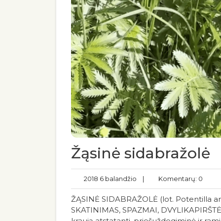
Žąsinė sidabražolė
2018 6 balandžio
|
Komentarų: 0
ŽĄSINĖ SIDABRAŽOLĖ (lot. Potentilla
SKATINIMAS, SPAZMAI, DVYLIKAPIRŠTĖS
kraują atstatanti, priešuždegiminė ir ram