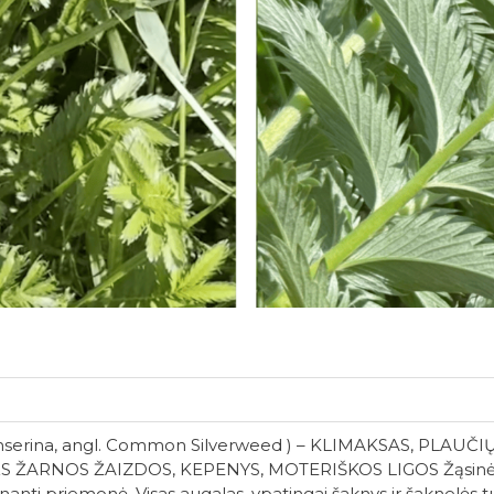
 anserina, angl. Common Silverweed ) – KLIMAKSAS, PLA
 ŽARNOS ŽAIZDOS, KEPENYS, MOTERIŠKOS LIGOS Žąsinė s
inanti priemonė. Visas augalas, ypatingai šaknys ir šaknelės 