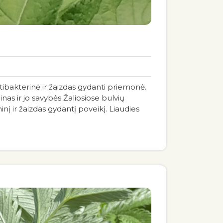
ntibakterinė ir žaizdas gydanti priemonė.
inas ir jo savybės Žaliosiose bulvių
inį ir žaizdas gydantį poveikį. Liaudies