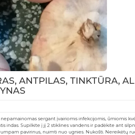
AS, ANTPILAS, TINKTŪRA, AL
VYNAS
amainomas sergant įvairiomis infekcijomis, ūmiomis kvėp
indas. Supilkite į jį 2 stiklines vandens ir padėkite ant silpno
 Trumpam pavirinus, nuimti nuo ugnies. Nukošti. Nereikėtų 