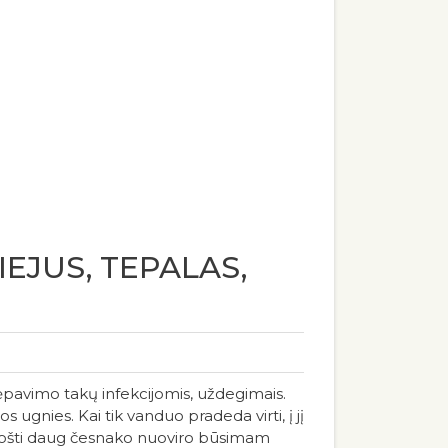
IEJUS, TEPALAS,
avimo takų infekcijomis, uždegimais.
s ugnies. Kai tik vanduo pradeda virti, į jį
ruošti daug česnako nuoviro būsimam