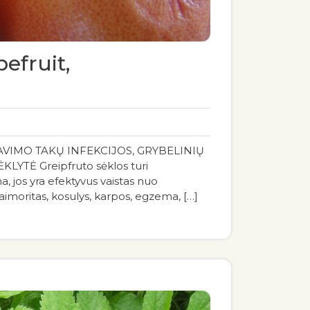
pefruit,
AVIMO TAKŲ INFEKCIJOS, GRYBELINIŲ
TĖ Greipfruto sėklos turi
na, jos yra efektyvus vaistas nuo
haimoritas, kosulys, karpos, egzema, […]