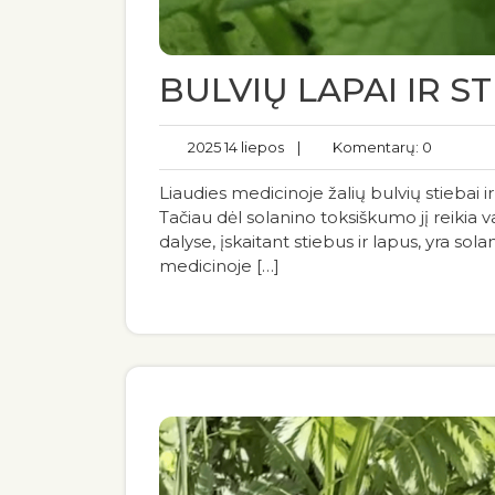
BULVIŲ LAPAI IR ST
2025 14 liepos
|
Komentarų: 0
Liaudies medicinoje žalių bulvių stiebai 
Tačiau dėl solanino toksiškumo jį reikia va
dalyse, įskaitant stiebus ir lapus, yra so
medicinoje […]