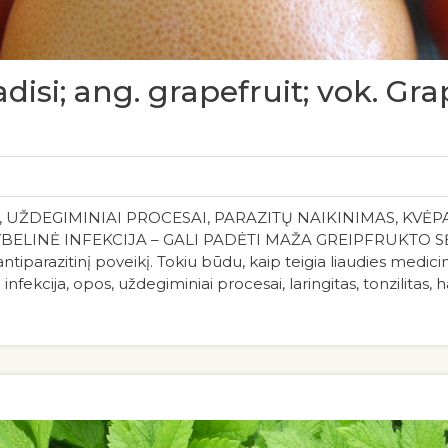
adisi; ang. grapefruit; vok. Gra
 UŽDEGIMINIAI PROCESAI, PARAZITŲ NAIKINIMAS, KVĖP
ELINĖ INFEKCIJA – GALI PADĖTI MAŽA GREIPFRUKTO SĖKLY
, antiparazitinį poveikį. Tokiu būdu, kaip teigia liaudies medici
fekcija, opos, uždegiminiai procesai, laringitas, tonzilitas, 