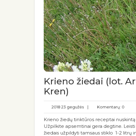
Krieno žiedai (lot. 
Kren)
2018 23 gegužės
|
Komentarų: 0
Krieno žiedų tinktūros receptai nuskintą kr
Užpilkite apsemtinai gera degtine. Leisti 
žiedais užpildyti tamsaus stiklo 1-2 litrų 