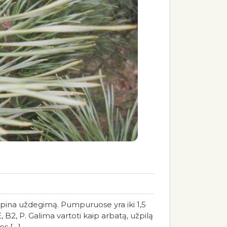
opina uždegimą. Pumpuruose yra iki 1,5
E, B2, P. Galima vartoti kaip arbatą, užpilą
es […]