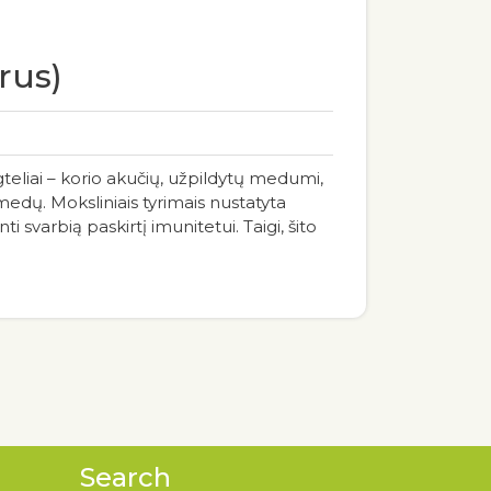
rus)
eliai – korio akučių, užpildytų medumi,
edų. Moksliniais tyrimais nustatyta
svarbią paskirtį imunitetui. Taigi, šito
Search