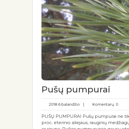
Pušų pumpurai
2018 6 balandžio
|
Komentarų: 0
PUŠŲ PUMPURAI Pušų pumpurai ne tik sute
proc. eterinio aliejaus, rauginių medžiagų,
ar sirupą. Pušies pumpuruose gausu eterin