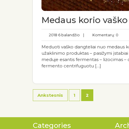
Medaus korio vaško d
2018 6 balandžio
|
Komentarų: 0
Meduoti vaško dangteliai nuo medaus kor
užaklinimo produktas – pasižymi įstabiai
meduje esantis fermentas – lizocimas – org
fermento centrifuguotu […]
Ankstesnis
1
2
Categories
Arc