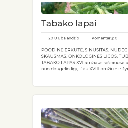
Tabako lapai
2018 6 balandžio
|
Komentarų: 0
POODINĖ ERKUTĖ, SINUSITAS, NUDEG
SKAUSMAS, ONKOLOGINĖS LIGOS, TUBE
TABAKO LAPAS XVI amžiaus rašiniuose ap
nuo daugelio ligų. Jau XVIII amžiuje ir 