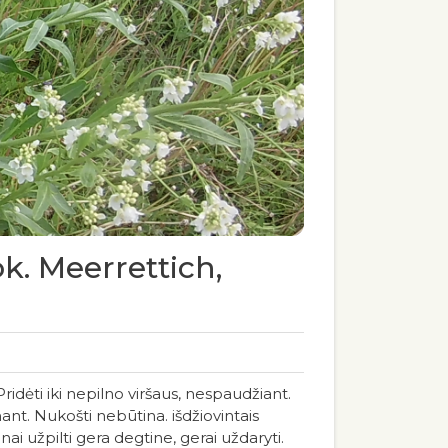
ok. Meerrettich,
Pridėti iki nepilno viršaus, nespaudžiant.
nant. Nukošti nebūtina. išdžiovintais
nai užpilti gera degtine, gerai uždaryti.