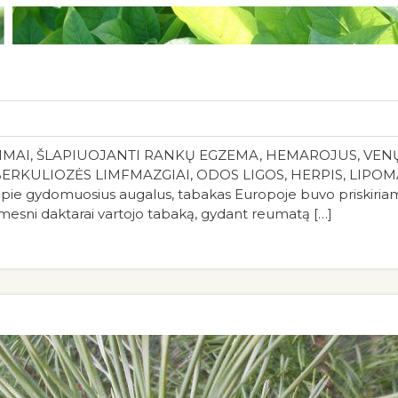
IMAI, ŠLAPIUOJANTI RANKŲ EGZEMA, HEMAROJUS, VENŲ
RKULIOZĖS LIMFMAZGIAI, ODOS LIGOS, HERPIS, LIPOMA
ie gydomuosius augalus, tabakas Europoje buvo priskiriam
žymesni daktarai vartojo tabaką, gydant reumatą […]