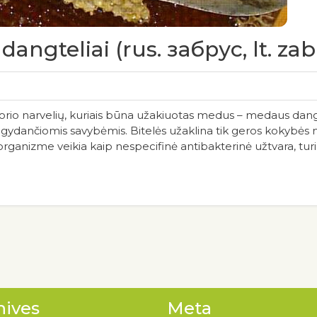
angteliai (rus. забрус, lt. zab
io narvelių, kuriais būna užakiuotas medus – medaus dangt
 gydančiomis savybėmis. Bitelės užaklina tik geros kokybės m
anizme veikia kaip nespecifinė antibakterinė užtvara, turinti 
hives
Meta