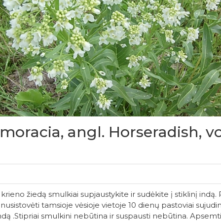
Armoracia, angl. Horseradish, v
ieno žiedą smulkiai supjaustykite ir sudėkite į stiklinį indą. 
nusistovėti tamsioje vėsioje vietoje 10 dienų pastoviai sujudi
indą .Stipriai smulkini nebūtina ir suspausti nebūtina. Apsemti