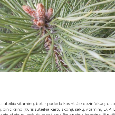
ikia vitaminų, bet ir padeda kosint. Jie dezinfekuoja, sl
 pinicikrino (kuris suteikia kartų skonį), sakų, vitaminų D, K, 
io aliejaus, karčiųjų medžiagų, flavonoidų, karotino. Iš puši