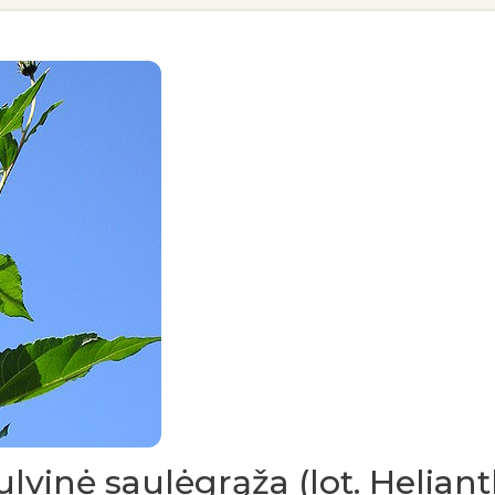
vinė saulėgrąža (lot. Helian