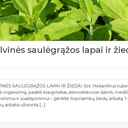
nės saulėgrąžos lapai ir žied
SAULĖGRĄŽOS LAPAI IR ŽIEDAI (lot. Helianthus tuberosu
ti organizmą, padėti kraujotakai, aterosklerozei šalinti, medž
vinimui ir suaktyvinimui – gerkite topinambų žiedų arbatą 1-
ų arbata užvirinta […]