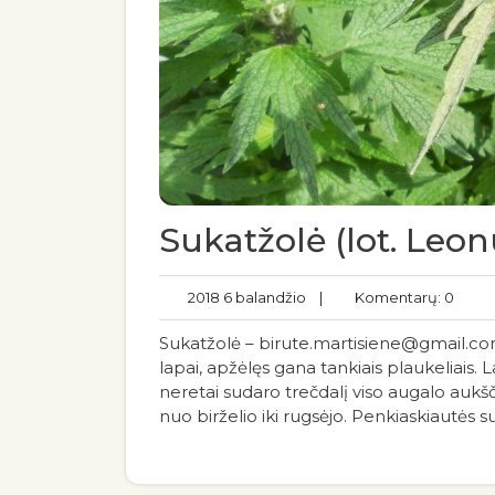
Sukatžolė (lot. Leon
2018 6 balandžio
|
Komentarų: 0
Sukatžolė – birute.martisiene@gmail.com 
lapai, apžėlęs gana tankiais plaukeliais. La
neretai sudaro trečdalį viso augalo aukšči
nuo birželio iki rugsėjo. Penkiaskiautės s