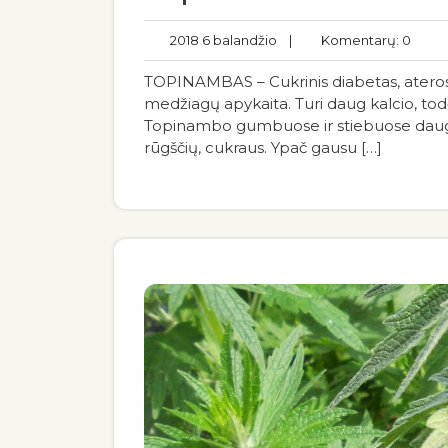
2018 6 balandžio
|
Komentarų: 0
TOPINAMBAS – Cukrinis diabetas, ateroskl
medžiagų apykaita. Turi daug kalcio, tod
Topinambo gumbuose ir stiebuose daug vit
rūgščių, cukraus. Ypač gausu […]