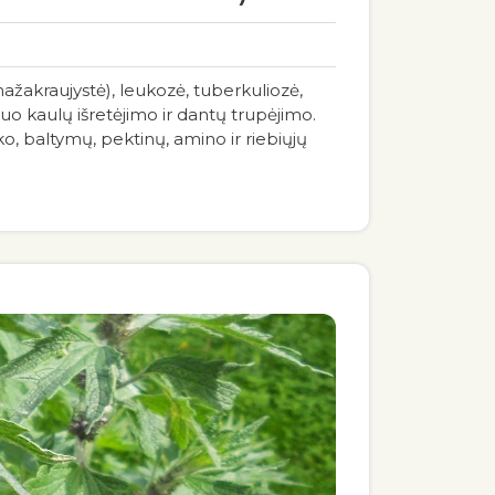
ažakraujystė), leukozė, tuberkuliozė,
uo kaulų išretėjimo ir dantų trupėjimo.
, baltymų, pektinų, amino ir riebiųjų