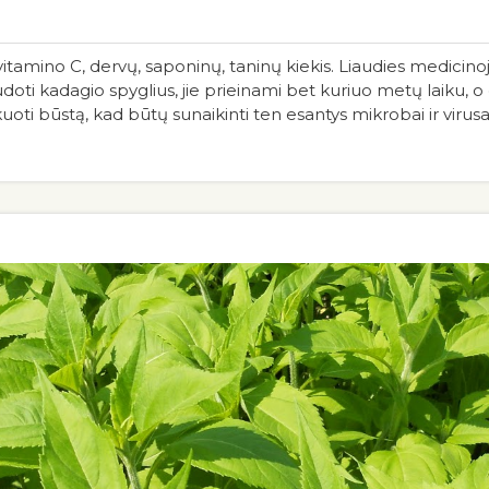
 vitamino C, dervų, saponinų, taninų kiekis. Liaudies medicino
audoti kadagio spyglius, jie prieinami bet kuriuo metų laiku,
oti būstą, kad būtų sunaikinti ten esantys mikrobai ir virusai