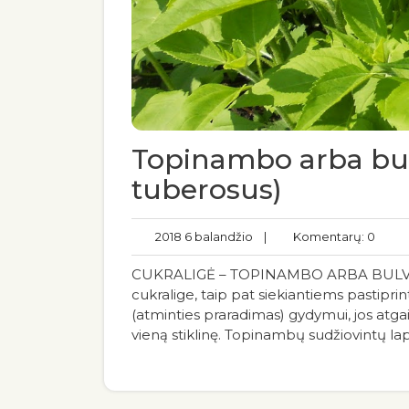
Topinambo arba bulvi
tuberosus)
2018 6 balandžio
|
Komentarų: 0
CUKRALIGĖ – TOPINAMBO ARBA BULVINĖS 
cukralige, taip pat siekiantiems pastiprin
(atminties praradimas) gydymui, jos atgai
vieną stiklinę. Topinambų sudžiovintų lap