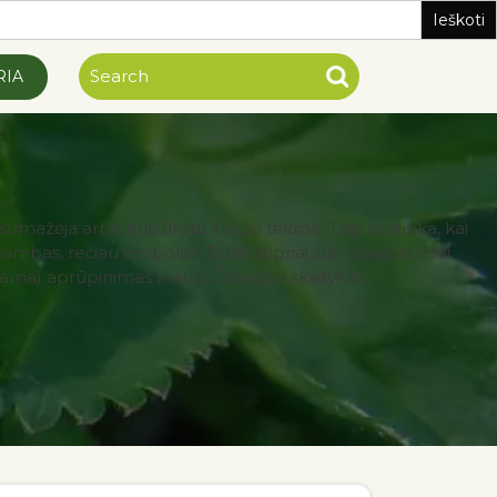
RIA
e sumažėja arba nutrūksta kraujo tėkmė. Taip atsitinka, kai
ombas, rečiau embolas. Todėl stipriai sumažėja ar visai
šama) aprūpinimas krauju. Daugiau skaitykite: