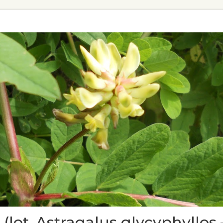
(lot. Astragalus glycyphyllos 