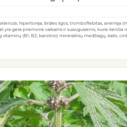
erozė, hipertonija, širdies ligos, tromboflebitas, anemija (m
ėl yra gera priemonė vaikams ir suaugusiems, kurie kenčia n
aminų (B1, B2, karotino) mineralinių medžiagų, kalio, cinko