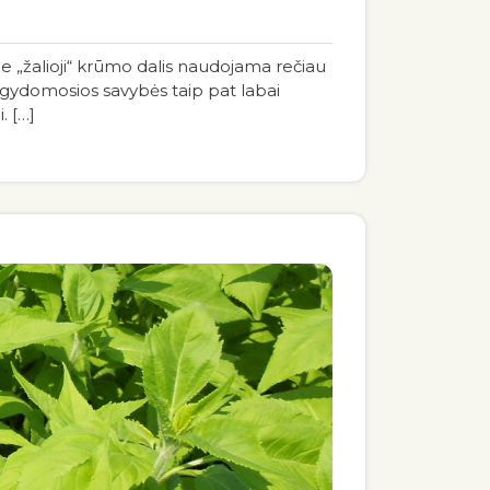
je „žalioji“ krūmo dalis naudojama rečiau
 o gydomosios savybės taip pat labai
. […]