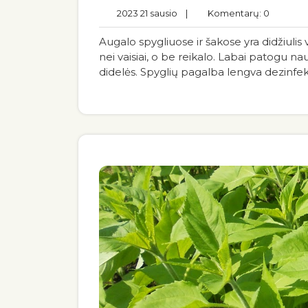
2023 21 sausio
|
Komentarų: 0
Augalo spygliuose ir šakose yra didžiulis
nei vaisiai, o be reikalo. Labai patogu n
didelės. Spyglių pagalba lengva dezinfeku