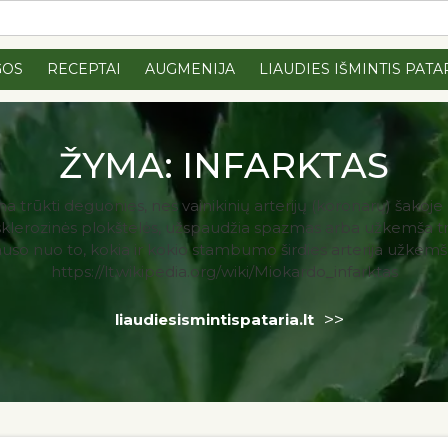
GOS
RECEPTAI
AUGMENIJA
LIAUDIES IŠMINTIS PATA
ŽYMA:
INFARKTAS
ma trūkti deguonies, nes vainikinių arterijų (koronarų) šakoj
erosklerozinės plokštelės, užspaudžia spazmas arba užkemša tr
lauso nuo to, kokia ir kokio stambumo širdies arterija užkem
https://lt.wikipedia.org/wiki/Miokardo_infarktas
>>
liaudiesismintispataria.lt