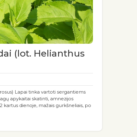
ai (lot. Helianthus
s) Lapai tinka vartoti sergantiems
iagų apykaitai skatinti, amnezijos
2 kartus dienoje, mažais gurkšneliais, po