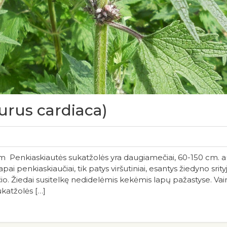
urus cardiaca)
Penkiaskiautės sukatžolės yra daugiamečiai, 60-150 cm. aukšč
pai penkiaskiaučiai, tik patys viršutiniai, esantys žiedyno srityj
o. Žiedai susitelkę nedidelėmis kekėmis lapų pažastyse. Vainikė
ukatžolės […]