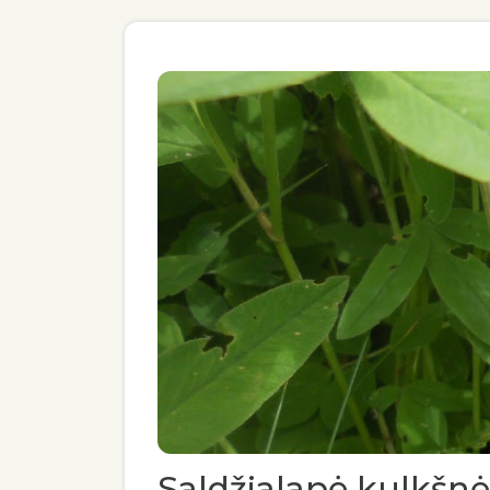
Saldžialapė kulkšnė 