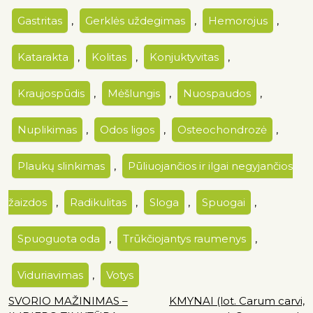
Gastritas
,
Gerklės uždegimas
,
Hemorojus
,
Katarakta
,
Kolitas
,
Konjuktyvitas
,
Kraujospūdis
,
Mėšlungis
,
Nuospaudos
,
Nuplikimas
,
Odos ligos
,
Osteochondrozė
,
Plaukų slinkimas
,
Pūliuojančios ir ilgai negyjančios
žaizdos
,
Radikulitas
,
Sloga
,
Spuogai
,
Spuoguota oda
,
Trūkčiojantys raumenys
,
Viduriavimas
,
Votys
SVORIO MAŽINIMAS –
KMYNAI (lot. Carum carvi,