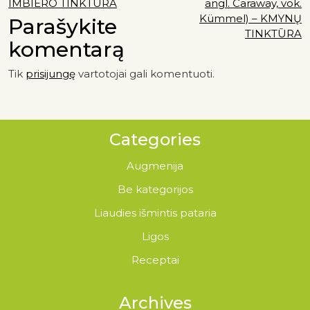
IMBIERO TINKTŪRA
angl. Caraway, vok.
Kümmel) – KMYNŲ
Parašykite
TINKTŪRA
komentarą
Tik
prisijungę
vartotojai gali komentuoti.
Categories
Augmenija
Be kategorijos
Liaudies išmintis pataria
Ligos
Receptai
Archives