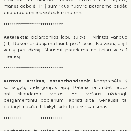
marlės gabalėlį ir jį sumirkius nuovire patariama pridėti
prie probleminės vietos 5 minutėm.
*****************************
Katarakta:
pelargonijos lapų sultys + virintas vanduo
(1:1). Rekomenduojama lašinti po 2 lašus į kiekvieną akį 1
kartą per dieną. Naudoti patariama ne ilgiau kaip 1
mėnesį.
*****************************
Artrozė, artritas, osteochondrozė:
kompresėlis iš
sumaigytų pelargonijos lapų. Patariama pridėti lapus
ant skaudamos vietos. Ant viršaus uždengti
pergamentiniu popieriumi, aprišti šiltai. Geriausia tai
padaryti nakčiai. Ir laikyti iki kol praeis skausmas.
*****************************