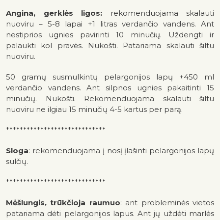
Angina, gerklės ligos:
rekomenduojama skalauti
nuoviru – 5-8 lapai +1 litras verdančio vandens. Ant
nestiprios ugnies pavirinti 10 minučių. Uždengti ir
palaukti kol pravės. Nukošti. Patariama skalauti šiltu
nuoviru.
50 gramų susmulkintų pelargonijos lapų +450 ml
verdančio vandens. Ant silpnos ugnies pakaitinti 15
minučių. Nukošti. Rekomenduojama skalauti šiltu
nuoviru ne ilgiau 15 minučių 4-5 kartus per parą.
*****************************
Sloga
: rekomenduojama į nosį įlašinti pelargonijos lapų
sulčių.
*****************************
Mėšlungis, trūkčioja raumuo
: ant probleminės vietos
patariama dėti pelargonijos lapus. Ant jų uždėti marlės