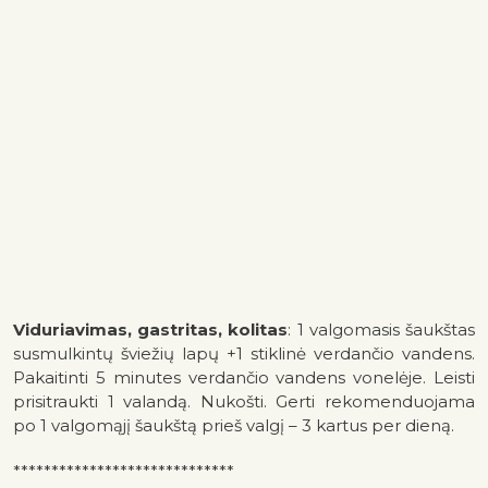
Viduriavimas, gastritas, kolitas
: 1 valgomasis šaukštas
susmulkintų šviežių lapų +1 stiklinė verdančio vandens.
Pakaitinti 5 minutes verdančio vandens vonelėje. Leisti
prisitraukti 1 valandą. Nukošti. Gerti rekomenduojama
po 1 valgomąjį šaukštą prieš valgį – 3 kartus per dieną.
*****************************