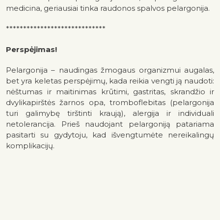
medicina, geriausiai tinka raudonos spalvos pelargonija.
*****************************
Perspėjimas!
Pelargonija – naudingas žmogaus organizmui augalas,
bet yra keletas perspėjimų, kada reikia vengti ją naudoti:
nėštumas ir maitinimas krūtimi, gastritas, skrandžio ir
dvylikapirštės žarnos opa, tromboflebitas (pelargonija
turi galimybę tirštinti kraują), alergija ir individuali
netolerancija. Prieš naudojant pelargoniją patariama
pasitarti su gydytoju, kad išvengtumėte nereikalingų
komplikacijų.