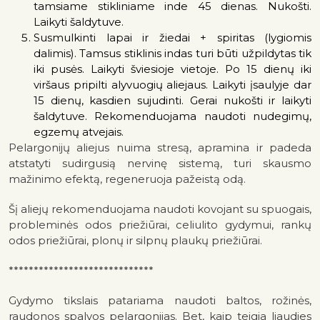
tamsiame stikliniame inde 45 dienas. Nukošti.
Laikyti šaldytuve.
Susmulkinti lapai ir žiedai + spiritas (lygiomis
dalimis). Tamsus stiklinis indas turi būti užpildytas tik
iki pusės. Laikyti šviesioje vietoje. Po 15 dienų iki
viršaus pripilti alyvuogių aliejaus. Laikyti įsaulyje dar
15 dienų, kasdien sujudinti. Gerai nukošti ir laikyti
šaldytuve. Rekomenduojama naudoti nudegimų,
egzemų atvejais.
Pelargonijų aliejus nuima stresą, apramina ir padeda
atstatyti sudirgusią nervinę sistemą, turi skausmo
mažinimo efektą, regeneruoja pažeistą odą.
Šį aliejų rekomenduojama naudoti kovojant su spuogais,
probleminės odos priežiūrai, celiulito gydymui, rankų
odos priežiūrai, plonų ir silpnų plaukų priežiūrai.
*****************************
Gydymo tikslais patariama naudoti baltos, rožinės,
raudonos spalvos pelargonijas. Bet, kaip teigia liaudies