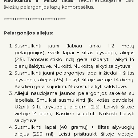
Radikulitas ir veido tikas
: rekomenduojama dėti
šviežių pelargonijos lapų kompresėlius.
*****************************
Pelargonijos aliejus:
Susmulkinti jauni (labiau tinka 1-2 metų
pelargonijos), sveiki lapai + šiltas alyvuogių aliejus
(2:5). Tamsaus stiklo indą gerai uždaryti. Laikyti 14
dienų šaldytuve. Nukošti. Nukoštą laikyti šaldytuve.
Susmulkinti jauni pelargonijos lapai ir žiedai + šiltas
alyvuogių aliejus (2:5). Laikyti šiltoje vietoje 14 dienų.
Kasdien gerai sujudinti. Nukošti. Laikyti šaldytuve.
Aliejui naudojama jaunos pelargonijos šakelės su
lapeliais. Smulkiai susmulkinti (iki košės pavidalo).
Užpilti šiltu alyvuogių aliejumi (2:5). Laikyti šiltoje
vietoje 14 dienų. Kasdien sujudinti. Nukošti. Laikyti
šaldytuve.
Susmulkinti lapai (40 gramų) + šiltas alyvuogių
aliejus (250 ml). Leisti prisitraukti šiltoje vietoje,