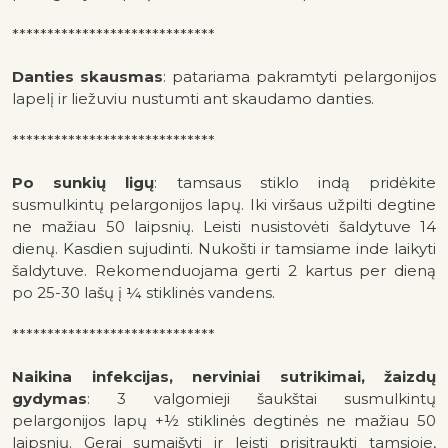
*****************************
Danties skausmas
: patariama pakramtyti pelargonijos
lapelį ir liežuviu nustumti ant skaudamo danties.
*****************************
Po sunkių ligų
: tamsaus stiklo indą pridėkite
susmulkintų pelargonijos lapų. Iki viršaus užpilti degtine
ne mažiau 50 laipsnių. Leisti nusistovėti šaldytuve 14
dienų. Kasdien sujudinti. Nukošti ir tamsiame inde laikyti
šaldytuve. Rekomenduojama gerti 2 kartus per dieną
po 25-30 lašų į ¼ stiklinės vandens.
*****************************
Naikina infekcijas, nerviniai sutrikimai, žaizdų
gydymas
: 3 valgomieji šaukštai susmulkintų
pelargonijos lapų +½ stiklinės degtinės ne mažiau 50
laipsnių. Gerai sumaišyti ir leisti prisitraukti tamsioje,