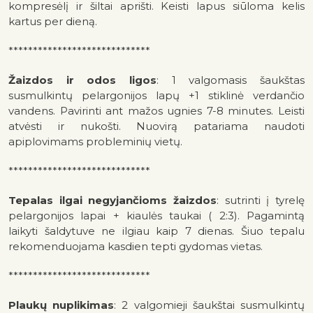
kompresėlį ir šiltai aprišti. Keisti lapus siūloma kelis
kartus per dieną.
*****************************
Žaizdos ir odos ligos
: 1 valgomasis šaukštas
susmulkintų pelargonijos lapų +1 stiklinė verdančio
vandens. Pavirinti ant mažos ugnies 7-8 minutes. Leisti
atvėsti ir nukošti. Nuovirą patariama naudoti
apiplovimams probleminių vietų.
*****************************
Tepalas ilgai negyjančioms žaizdos
: sutrinti į tyrelę
pelargonijos lapai + kiaulės taukai ( 2:3). Pagamintą
laikyti šaldytuve ne ilgiau kaip 7 dienas. Šiuo tepalu
rekomenduojama kasdien tepti gydomas vietas.
*****************************
Plaukų nuplikimas
: 2 valgomieji šaukštai susmulkintų