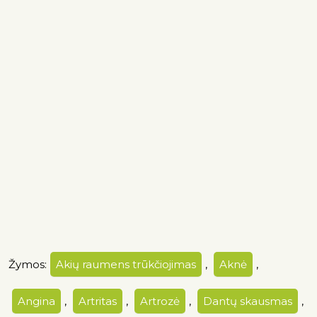
Žymos:
Akių raumens trūkčiojimas
,
Aknė
,
Angina
,
Artritas
,
Artrozė
,
Dantų skausmas
,