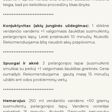
teigia, kad po keliolikos procedūrų tikas išnyks.
*****************************
Konjuktyvitas (akių junginės uždegimas
): 1 stiklinė
verdančio vandens +1 valgomasis šaukštas susmulkintų
pelargonijos lapų. Leisti prisitraukti 10 minučių. Nukošti.
Rekomenduojama šiltą naudoti akių praplovimui.
*****************************
Spuogai ir aknė
: 3 pelargonijos lapai (susmulkinti
smulkiai su peiliu) +1 valgomasis šaukštas grietinės. Gerai
sumaišyti. Rekomenduojama gautą masę 15 minučių
uždėti ant odos probleminių vietų.
*****************************
Hemarojus
: 250 ml verdančio vandens +50 gramų
susmulkintų pelargonijos lapų. Vandens vonelėje
pakaitinti 15 minučių. Nukošti. Pasiruošti keturgubą