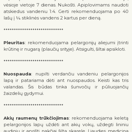
vėsioje vietoje 7 dienas. Nukošti. Apiplovimams naudoti
atskiedus vandeniu 1:4. Gerti rekomenduojama po 40
lašų į ¼ stiklinės vandens 2 kartus per dieną.
*****************************
Pleuritas
: rekomenduojama pelargonijų aliejumi įtrinti
krūtinę ir nugarą (plaučių srityje). Atsigulti, šiltai apsikloti.
*****************************
Nuospauda
: nupilti verdančiu vandeniu pelargonijos
lapą ir patariama dėti ant nuospaudos. Keisti kas tris
valandas. Šis būdas tinka šunvočių ir pūliuojančių
žaizdelių gydymui.
*****************************
Akių raumenų trūkčiojimas
: rekomenduojama keletą
pelargonijos lapų uždėti ant akių vokų, uždegti lininiu
audiniu ir aprišti nakčiai šilta skarele. Liaudies medicina