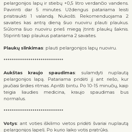
pelargonijos lapų ir stiebų +0,5 litro verdančio vandens.
Pavirinti dar 5 minutes. Uždengus patariama leisti
prisitraukti 1 valandą. Nukošti. Rekomenduojama 2
savaites kas antrą dieną šiuo nuoviru plauti plaukus.
Siūloma šiuo nuoviru prieš miegą įtrinti plaukų šaknis.
Stiprinti taip plaukus patariama 2 savaites.
Plaukų slinkimas
: plauti pelargonijos lapų nuoviru.
*****************************
Aukštas kraujo spaudimas
: sulamdyti nuplautą
pelargonijos lapą. Patariama pridėti jį ant riešo, kur
jaučiasi širdies ritmas. Aprišti bintu. Po 10-15 minučių, kaip
teigia liaudies medicina, kraujo spaudimas bus
normalus.
*****************************
Votys
: ant voties iškilimo vietos pridėti švariai nuplautą
pelargonijos lapelį. Po kurio laiko votis pratrūks.