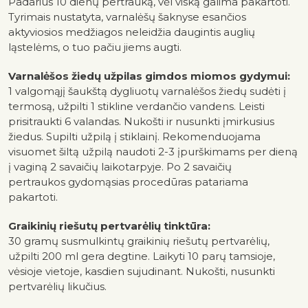
Padarius 10 dienų pertrauką, vėl viską galima pakartoti.
Tyrimais nustatyta, varnalėšų šaknyse esančios
aktyviosios medžiagos neleidžia daugintis auglių
ląstelėms, o tuo pačiu jiems augti.
Varnalėšos žiedų užpilas gimdos miomos gydymui:
1 valgomąjį šaukštą dygliuotų varnalėšos žiedų sudėti į
termosą, užpilti 1 stikline verdančio vandens. Leisti
prisitraukti 6 valandas. Nukošti ir nusunkti įmirkusius
žiedus. Supilti užpilą į stiklainį. Rekomenduojama
visuomet šiltą užpilą naudoti 2-3 įpurškimams per dieną
į vaginą 2 savaičių laikotarpyje. Po 2 savaičių
pertraukos gydomąsias procedūras patariama
pakartoti.
Graikinių riešutų pertvarėlių tinktūra:
30 gramų susmulkintų graikinių riešutų pertvarėlių,
užpilti 200 ml gera degtine. Laikyti 10 parų tamsioje,
vėsioje vietoje, kasdien sujudinant. Nukošti, nusunkti
pertvarėlių likučius.