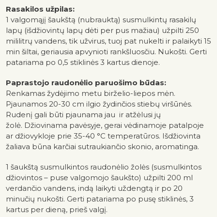
Rasakilos užpilas:
1 valgomąjį šaukštą (nubrauktą) susmulkintų rasakilų
lapų (išdžiovintų lapų dėti per pus mažiau) užpilti 250
mililitrų vandens, tik
užvirus, tuoj pat nukelti ir palaikyti 15
min šiltai, geriausia apvynioti rankšluosčiu. Nukošti. Gerti
patariama po 0,5 stiklinės 3 kartus dienoje.
Paprastojo raudonėlio paruošimo būdas:
Renkamas žydėjimo metu birželio-liepos mėn.
Pjaunamos 20-30 cm ilgio žydinčios stiebų viršūnės.
Rudenį gali būti pjaunama jau
ir atžėlusi jų
žolė.
Džiovinama pavėsyje, gerai vėdinamoje patalpoje
ar džiovykloje prie 35-40 °C temperatūros. Išdžiovinta
žaliava būna karčiai sutraukiančio skonio, aromatinga.
1 šaukštą susmulkintos raudonėlio žolės (susmulkintos
džiovintos – puse valgomojo šaukšto) užpilti 200 ml
verdančio vandens, indą laikyti uždengtą ir po 20
minučių nukošti. Gerti patariama po pusę stiklinės, 3
kartus per dieną, prieš valgį.