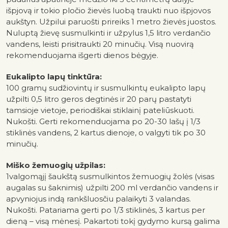
išpjovą ir tokio pločio žievės luobą traukti nuo išpjovos
aukštyn. Užpilui paruošti prireiks 1 metro žievės juostos.
Nuluptą žievę susmulkinti ir užpylus 1,5 litro verdančio
vandens, leisti prisitraukti 20 minučių. Visą nuovirą
rekomenduojama išgerti dienos bėgyje.
Eukalipto lapų tinktūra:
100 gramų sudžiovintų ir susmulkintų eukalipto lapų
užpilti 0,5 litro geros degtinės ir 20 parų pastatyti
tamsioje vietoje, periodiškai stiklainį pateliūskuoti.
Nukošti. Gerti rekomenduojama po 20-30 lašų į 1/3
stiklinės vandens, 2 kartus dienoje, o valgyti tik po 30
minučių.
Miško žemuogių užpilas:
1valgomąjį šaukštą susmulkintos žemuogių žolės (visas
augalas su šaknimis) užpilti 200 ml verdančio vandens ir
apvyniojus indą rankšluosčiu palaikyti 3 valandas.
Nukošti. Patariama gerti po 1/3 stiklinės, 3 kartus per
dieną – visą mėnesį. Pakartoti tokį gydymo kursą galima