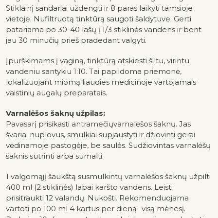
Stiklainį sandariai uždengti ir 8 paras laikyti tamsioje
vietoje. Nufiltruotą tinktūrą saugoti šaldytuve. Gerti
patariama po 30-40 lašų į 1/3 stiklinės vandens ir bent
jau 30 minučių prieš pradedant valgyti.
Įpurškimams į vaginą, tinktūrą atskiesti šiltu, virintu
vandeniu santykiu 1:10. Tai papildoma priemonė,
lokalizuojant miomą liaudies medicinoje vartojamais
vaistinių augalų preparatais.
Varnalėšos šaknų užpilas:
Pavasarį prisikasti antramečiųvarnalėšos šaknų. Jas
švariai nuplovus, smulkiai supjaustyti ir džiovinti gerai
vėdinamoje pastogėje, be saulės. Sudžiovintas varnalėšų
šaknis sutrinti arba sumalti.
1 valgomąjį šaukštą susmulkintų varnalėšos šaknų užpilti
400 ml (2 stiklinės) labai karšto vandens. Leisti
prisitraukti 12 valandų. Nukošti. Rekomenduojama
vartoti po 100 ml 4 kartus per dieną- visą mėnesį.