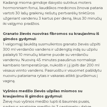
Kadangi mioma gimdoje išsivysto sutrikus moters
hormoniniam fonui, liaudiškos medicinos žinovai pataria
vartoti 30 lašų graikinių riešutų pertvarėlių tinktūros
užgeriant vandeniu 3 kartus per dieną, likus 30 minučių
iki valgymo pradžios.
Granato žievės nuoviras fibromos su kraujavimu iš
gimdos gydymui:
1 valgomąjį šaukštą susmulkintos granato žievės užpilti
300 ml verdančio vandens ir uždengtą indą su užpilu
palaikyti 10 minučių kitame puode su verdančiu
vandeniu. Nuovirą 45 minutes paaušinus normalioje
kambario temperatūroje, nukošti ir į jį įpilti dar 200 ml
vėsaus virinto vandens. Pasiruoštu ir visuomet pašildytu
nuoviru patariama rytais ir vakarais atlikti įpurškimus į
vaginą.
Vyšnios medžio žievės užpilas miomos su
kraujavimu iš gimdos gydymui:
Žievę nuo vyšnios medžio lupti iš šiaurinės pusės,
padarius apatinėje medžio iki 3 centimetrų dalyje