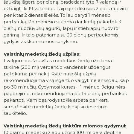
šaukštą išgerti per dieną, pradedant ryte 7 valandą ir
užbaigti iki 19 valandos. Taip gerti likusias 2 dalis nuoviro
per kitas 2 dienas iš eilės. Toliau daryti 1 mėnesio
pertrauką. Po mėnesio siūloma dar kartą pakartoti 3
dienų nudžiūvusių agurkų lapų ir stieblapių nuoviro
gėrimą. Ir taip patariama su 30 dienų pertraukomis
gydytis visiško miomos sunykimo.
Vaistinių medetkų žiedų užpilas:
1 valgomasis šaukštas medetkos žiedų užpilama 1
stikline (200 ml) verdančio vandens ir uždengus
paliekama per naktį. Ryte nukoštą užpilą
rekomenduojama visą išgerti, o valgyti ne anksčiau, kaip
po 30 minučių. Gydymosi kursas – 1 mėnuo. Jeigu nėra
pagerėjimo, rekomenduojama po 14 dienų pertraukos
pakartoti. Kam pasirodys tokia arbata per karti,
sumažinkite medetkų žiedų kiekį iki desertinio
šaukštelio.
Vaistinių medetkų žiedų tinktūra miomos gydymui:
10 gramų medetkų žiedų užpilti 100 ml gera degtine.