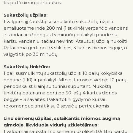
tik po14 dienų pertraukos.
Sukatžolių užpilas:
1 valgomąjį šaukštą susmulkintų sukatžolių užpilti
emaliuotame inde 200 ml (1 stiklinė) verdančio vandens
ir sandariai uždengus 15 minučių palaikyti puode su
karštu vandeniu, tačiau nevirinti. Ataušusį užpilą nukošti.
Patariama gerti po 1/3 stiklinės, 3 kartus dienos eigoje, o
valgyti tik po 30 minučių.
Sukatžolių tinktūra:
1 dalį susmulkintų sukatžolių užpilti 10 dalių kokybiška
degtine (1:10) ir pralaikyti šiltoje, tamsioje vietoje 10 parų,
periodiškai stiklainį su turiniu supurtant. Nukoštą
tinktūrą patariama gerti po 50 lašų 4 kartus dienos
bėgyje – 3 savaites.
Pakartotini gydymo kursai
rekomenduojami tik su 2 savaičių pertraukomis
Lino sėmenų užpilas, sulaikantis miomos augimą
gimdoje, likviduoja vidurių užkietėjimus:
1 valgomąjį šaukštą lino sėmenų užplikyti 0,5 litro karštu