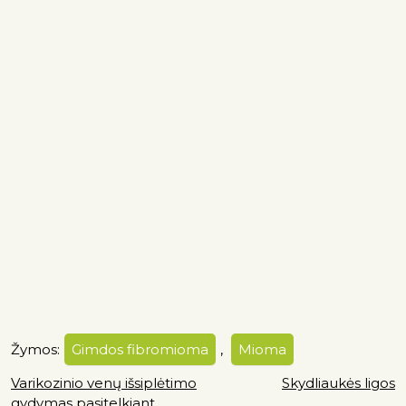
Žymos:
Gimdos fibromioma
,
Mioma
Varikozinio venų išsiplėtimo
Skydliaukės ligos
gydymas pasitelkiant