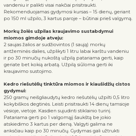
vandeniu ir palikti visai nakčiai prisitraukti.
Rekomenduojamas gydymosi kursas – 15 dienų, geriant
po 150 ml užpilo, 3 kartus paroje – būtinai
prieš valgymą.
Morkų žolės užpilas kraujavimo sustabdymui
miomos gimdoje atveju:
2 saujas žalios ar sudžiovintos (1 saują) morkų
antžeminės dalies, užplikyti 1 litru labai karštu vandeniu
ir po 30 minučių nukoštą užpilą patariama gerti, kaip
geriate bet kokią arbatą. Užpilą siūloma gerti iki
kraujavimo sustojimo.
Kedro riešutėlių tinktūra miomos ir kiaušidžių cistos
gydymui:
250 gramų neišgliaudytų kedro riešutėlių užpilti 0,5 litro
kokybiškos degtinės. Leisti prisitraukti 14 dienų tamsioje
vėsioje, vietoje. Kasdien sujudinti stiklainio turinį.
Patariama gerti po 1 valgomąjį šaukštą be jokio
atskiedimo 3 kartus per dieną. Valgyti galima
ne
anksčiau kaip po 30 minučių. Gydymas gali užtrukti