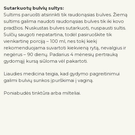
Sutarkuotų bulvių sultys:
Sultims paruošti atsirinkti tik raudonąsias bulves. Žiemą
sultims galima naudoti raudonąsias bulves tik iki kovo
pradžios. Nuskustas bulves sutarkuoti, nuspausti sultis.
Sulčių saugoti nepatartina, todėl pasiruoškite tik
vienkartinę porciją – 100 ml, nes tokį kiekį
rekomenduojama suvartoti kiekvieną rytą, nevalgius ir
negėrus – 90 dienų. Padarius 4 mėnesių pertrauką
gydomąjį
kursą siūloma vėl pakartoti.
Liaudies medicina teigia, kad gydymo pagreitinimui
galimi
bulvių sunkos įpurškimai į vaginą.
Poniabudės tinktūra arba milteliai.