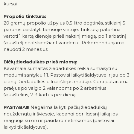
kursai.
Propolio tinktūra:
20 gramų propolio užpylus 0,5 litro degtinės, stiklainį 5
paroms pastatyti tamsioje vietoje. Tinktūrą patartina
vartoti 1 kartą dienoje prieš naktinį miegą, po 1 arbatinį
šaukštelį neatskiedžiant vandeniu. Rekomenduojama
naudoti 2 mėnesius.
Bičių žiedadulkės prieš miomą:
Kavamale sumaltas žiedadulkes reikia sumaišyti su
medumi santykiu 1:1. Pastoviai laikyti šaldytuve ir jau po 3
dienų, žiedadulkės pilnai ištirps meduje. Gerti patariama
praėjus po valgio 2 valandoms po 2 arbatinius
šaukštelius, 2-3 kartus per dieną.
PASTABA!!!
Negalima laikyti pačių žiedadulkių
neuždengtų ir šviesoje, kadangi
per ilgesnį laiką jos
reaguoja su oru ir pasidaro netinkamos (pastoviai
laikyti
tik šaldytuve).