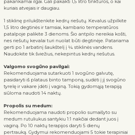
pakankamai ilgai. Gali pakakti 1,5 litro tinktūros, o kai
kuriais atvejais ir daugiau.
1 stiklinę prilukštenkite kedrų riešutų. Kevalus užpilkite
1,5 litro deg­tinės ir tamsiai, kambario temperatūros
patalpoje palikite 3 dienoms. Šio antpilo nereikia košti,
nes riešutų kevalai turi nuolat būti degtinėje. Patariama
gerti po 1 arbatinį šaukštelį į ¼ stiklinės vandens.
Naudokite tik šviežius, nekepintus kedrų riešutus.
Valgomo svogūno pavilgai:
Rekomenduojama sutarkuoti 1 svogūno galvutę,
pasidaryti
iš plataus binto tamponą, sudėti į jį svogūno
tyrelę ir vakare įdėti į vaginą. Tokią gydomąją terapiją
siūloma naudoti 14 naktų.
Propolis su medum:
Rekomenduojama naudoti propolio sumaišyto su
medum rutuliukus santykiu 1:1 nakčiai dedant juos į
vaginą. Po 10 naktų terapijos
daryti 5 dienų
pertrauką.
Gydymui rekomenduojami 5 tokie terapiniai