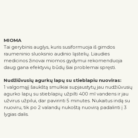
MIOMA
Tai gerybinis auglys, kuris susiformuoja iš gimdos
raumeninio sluoksnio audinio ląstelių. Liaudies
medicinos žinovai miomos gydymui rekomenduoja
daug gana efektyvių būdų šiai problemai spręsti.
Nudžiūvusių agurkų lapų su
stieblapiu
nuoviras:
1 valgomąjį šaukštą smulkiai supjaustytų jau nudžiūvusių
agurko lapų su stieblapių užpilti 400 ml vandens ir jau
užvirus užpilui, dar pavirinti 5 minutes. Nukaitus indą su
nuoviru, tik po 2 valandų nukoštą nuovirą padalinti į 3
lygias dalis.