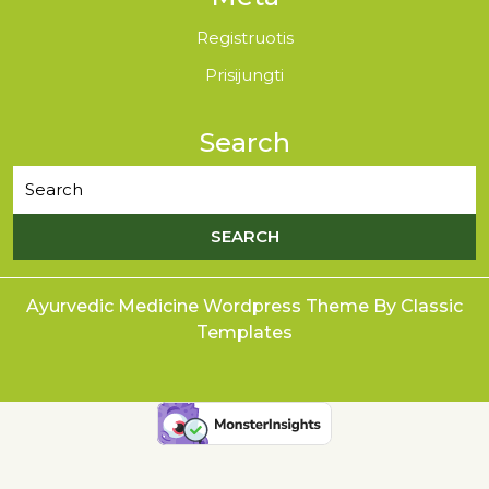
Registruotis
Prisijungti
Search
Ayurvedic Medicine Wordpress Theme
By Classic
Templates