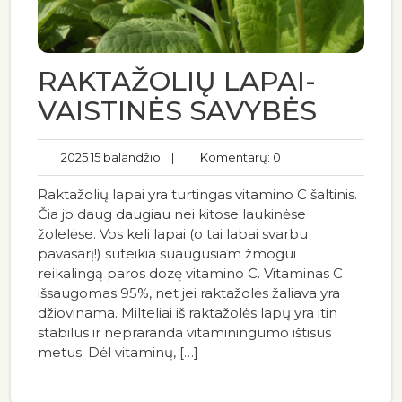
RAKTAŽOLIŲ LAPAI-
VAISTINĖS SAVYBĖS
2025 15 balandžio
|
Komentarų: 0
Raktažolių lapai yra turtingas vitamino C šaltinis.
Čia jo daug daugiau nei kitose laukinėse
žolelėse. Vos keli lapai (o tai labai svarbu
pavasarį!) suteikia suaugusiam žmogui
reikalingą paros dozę vitamino C. Vitaminas C
išsaugomas 95%, net jei raktažolės žaliava yra
džiovinama. Milteliai iš raktažolės lapų yra itin
stabilūs ir nepraranda vitaminingumo ištisus
metus. Dėl vitaminų, […]