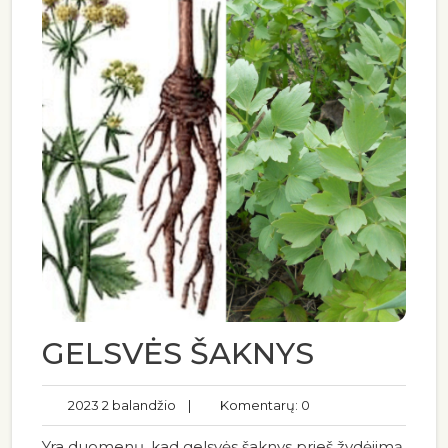
GELSVĖS ŠAKNYS
2023 2 balandžio
|
Komentarų: 0
Yra duomenų, kad gelsvės šaknys prieš žydėjimą