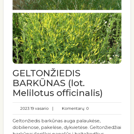
GELTONŽIEDIS
BARKŪNAS (lot.
Melilotus officinalis)
2023 19 vasario
|
Komentarų: 0
Geltonžiedis barkūnas auga palaukėse,
dobilienose, pakelėse, dykvietėse. Geltonžiedžiai
barkūnai išoriškai panašūs į baltažiedžius