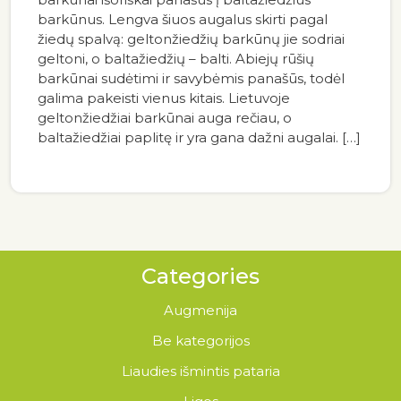
barkūnus. Lengva šiuos augalus skirti pagal
žiedų spalvą: geltonžiedžių barkūnų jie sodriai
geltoni, o baltažiedžių – balti. Abiejų rūšių
barkūnai sudėtimi ir savybėmis panašūs, todėl
galima pakeisti vienus kitais. Lietuvoje
geltonžiedžiai barkūnai auga rečiau, o
baltažiedžiai paplitę ir yra gana dažni augalai. […]
Categories
Augmenija
Be kategorijos
Liaudies išmintis pataria