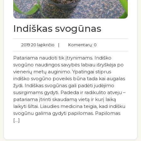
Indiškas svogūnas
2019 20 lapkričio
|
Komentarų: 0
Patariama naudoti tik įtrynimams. Indiško
svogūno naudingos savybės labiau išryškėja po
vienerių metų auginimo. Ypatingai stiprus
indiško svogūno poveikis būna tada kai augalas
žydi. Indiškas svogūnas gali padėti judėjimo
susirgimams gydyti. Padeda ir radikulito atveju –
patariama įtrinti skaudamą vietą ir kurį laiką
laikyti šiltai. Liaudies medicina teigia, kad indišku
svogūnu galima gydyti papilomas. Papilomas
[…]