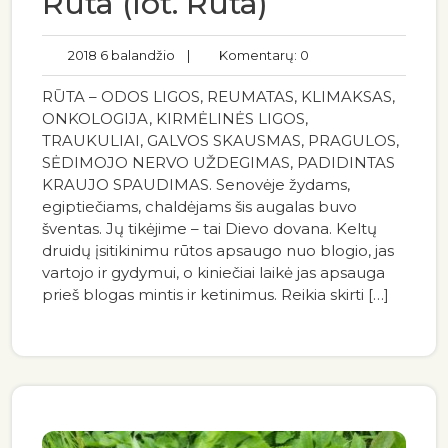
Rūta (lot. Ruta)
2018 6 balandžio
|
Komentarų: 0
RŪTA – ODOS LIGOS, REUMATAS, KLIMAKSAS,
ONKOLOGIJA, KIRMĖLINĖS LIGOS,
TRAUKULIAI, GALVOS SKAUSMAS, PRAGULOS,
SĖDIMOJO NERVO UŽDEGIMAS, PADIDINTAS
KRAUJO SPAUDIMAS. Senovėje žydams,
egiptiečiams, chaldėjams šis augalas buvo
šventas. Jų tikėjime – tai Dievo dovana. Keltų
druidų įsitikinimu rūtos apsaugo nuo blogio, jas
vartojo ir gydymui, o kiniečiai laikė jas apsauga
prieš blogas mintis ir ketinimus. Reikia skirti […]