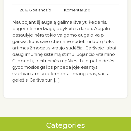
2018 6 balandžio
|
Komentarų: 0
Naudojant šį augalą galima išvalyti kepenis,
pagerinti medžiagų apykaitos darbą. Augalų
pasaulyje nėra tokio valgomo augalo kaip
garšva, kuris savo chemine sudėtimi būtų toks
artimas žmogaus kraujo sudėčiai. Garšvoje labai
daug imuninę sistemą stimuliuojančio vitamino
C, obuolių ir citrininės rūgšties. Taip pat didelės
gydomosios galios prideda joje esantys
svarbiausi mikroelementai: manganas, varis,
geležis. Garšva turi […]
Categories