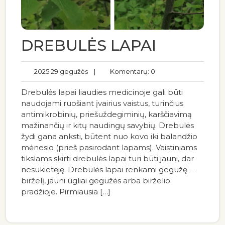
DREBULĖS LAPAI
2025 29 gegužės
|
Komentarų: 0
Drebulės lapai liaudies medicinoje gali būti
naudojami ruošiant įvairius vaistus, turinčius
antimikrobinių, priešuždegiminių, karščiavimą
mažinančių ir kitų naudingų savybių. Drebulės
žydi gana anksti, būtent nuo kovo iki balandžio
mėnesio (prieš pasirodant lapams). Vaistiniams
tikslams skirti drebulės lapai turi būti jauni, dar
nesukietėję. Drebulės lapai renkami gegužę –
birželį, jauni ūgliai gegužės arba birželio
pradžioje. Pirmiausia […]