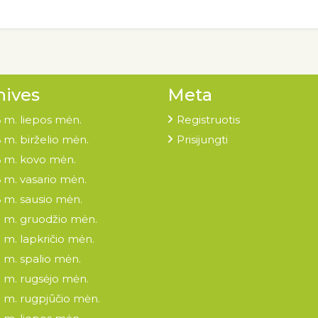
hives
Meta
 m. liepos mėn.
Registruotis
 m. birželio mėn.
Prisijungti
 m. kovo mėn.
 m. vasario mėn.
 m. sausio mėn.
 m. gruodžio mėn.
 m. lapkričio mėn.
 m. spalio mėn.
 m. rugsėjo mėn.
 m. rugpjūčio mėn.