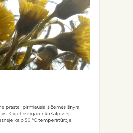
 neįprastai: pirmiausia iš žemės išnyra
is. Kaip teisingai rinkti šalpusnį
tesnėje kaip 50 °C temperatūroje.