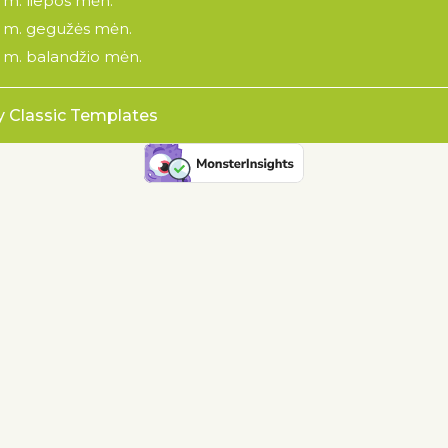
 m. liepos mėn.
 m. gegužės mėn.
 m. balandžio mėn.
y Classic Templates