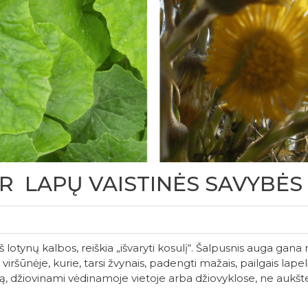
IR LAPŲ VAISTINĖS SAVYBĖS
 iš lotynų kalbos, reiškia „išvaryti kosulį“. Šalpusnis auga gana
iršūnėje, kurie, tarsi žvynais, padengti mažais, pailgais lapelia
rą, džiovinami vėdinamoje vietoje arba džiovyklose, ne aukš