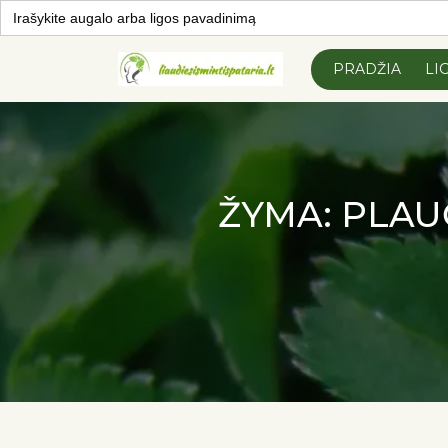
Search
for:
Skip to
content
PRADŽIA
LI
ŽYMA:
PLAU