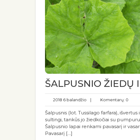
ŠALPUSNIO ŽIEDŲ 
2018 6 balandžio
|
Komentarų: 0
Šalpusnis (lot. Tussilago farfara), išvertus
sultingi, tankūs jo žiedkočiai su pumpuru v
Šalpusnio lapai renkami pavasarį ir vasa
Pavasarį […]