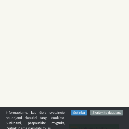
Informuojame, kad šioje svetainėje
Sutinku
Skaitykite daugiau:
naudojami slapukai (angl. cookies).
Sutikdami, paspauskite mygtuką
Lietuvių kalba
„Sutinku“ arba naršykite toliau.