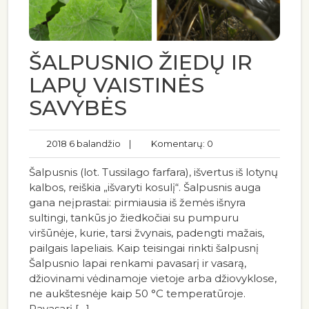
ŠALPUSNIO ŽIEDŲ IR
LAPŲ VAISTINĖS
SAVYBĖS
2018 6 balandžio
|
Komentarų: 0
Šalpusnis (lot. Tussilago farfara), išvertus iš lotynų
kalbos, reiškia „išvaryti kosulį“. Šalpusnis auga
gana neįprastai: pirmiausia iš žemės išnyra
sultingi, tankūs jo žiedkočiai su pumpuru
viršūnėje, kurie, tarsi žvynais, padengti mažais,
pailgais lapeliais. Kaip teisingai rinkti šalpusnį
Šalpusnio lapai renkami pavasarį ir vasarą,
džiovinami vėdinamoje vietoje arba džiovyklose,
ne aukštesnėje kaip 50 °C temperatūroje.
Pavasarį […]