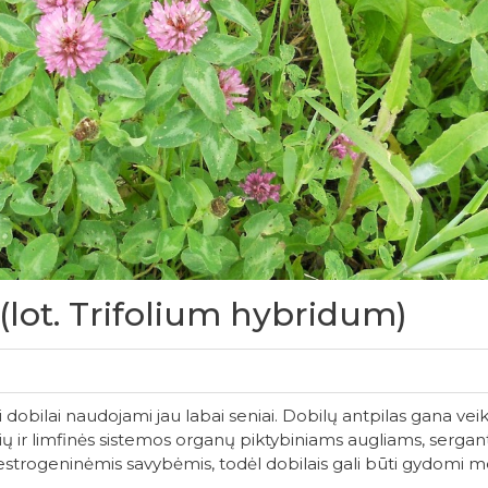
(lot. Trifolium hybridum)
eji dobilai naudojami jau labai seniai. Dobilų antpilas gana v
ių ir limfinės sistemos organų piktybiniams augliams, sergant 
estrogeninėmis savybėmis, todėl dobilais gali būti gydomi 