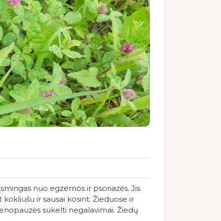
eiksmingas nuo egzemos ir psoriazės. Jis
kokliušu ir sausai kosint. Žieduose ir
menopauzės sukelti negalavimai. Žiedų