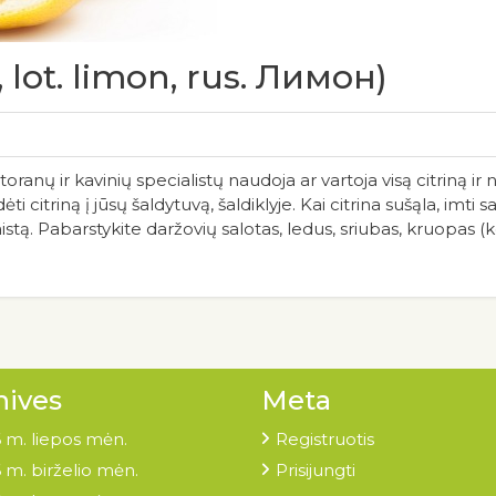
, lot. limon, rus. Лимон)
anų ir kavinių specialistų naudoja ar vartoja visą citriną ir 
ėti citriną į jūsų šaldytuvą, šaldiklyje. Kai citrina sušąla, imti 
aistą. Pabarstykite daržovių salotas, ledus, sriubas, kruopas (k
hives
Meta
 m. liepos mėn.
Registruotis
 m. birželio mėn.
Prisijungti