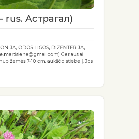
– rus. Астрагал)
RTONIJA, ODOS LIGOS, DIZENTERIJA,
artisiene@gmail.com) Geriausiai
 nuo žemės 7-10 cm. aukščio stiebelį. Jos