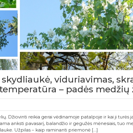
s, skydliaukė, viduriavimas, sk
 temperatūra – padės medžių 
ių. Džiovinti reikia gerai vėdinamoje patalpoje ir kai ji turės j
a anksti pavasarį, balandžio ir gegužės mėnesiais, tuo metu 
i lauke. Užpilas – kaip raminanti priemonė […]