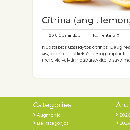
Citrina (angl. lemon
2018 6 balandžio
|
Komentarų: 0
Nuostabios užšaldytos citrinos Daug restor
visą citriną be atliekų? Tiesiog nuplauti, įd
(nereikia valyti) ir pabarstykite ja savo m
Categories
Arc
Augmenija
2026
Be kategorijos
2026