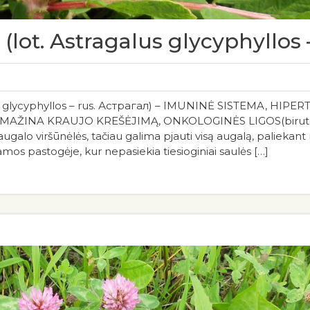
(lot. Astragalus glycyphyllos 
 glycyphyllos – rus. Астрагал) – IMUNINĖ SISTEMA, HIPE
MAŽINA KRAUJO KREŠĖJIMĄ, ONKOLOGINĖS LIGOS(birute.m
ugalo viršūnėlės, tačiau galima pjauti visą augalą, paliekant
mos pastogėje, kur nepasiekia tiesioginiai saulės […]