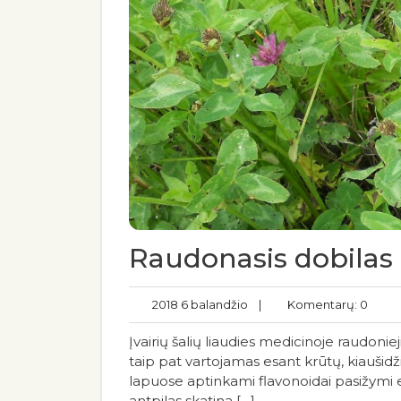
Raudonasis dobilas 
2018 6 balandžio
|
Komentarų: 0
Įvairių šalių liaudies medicinoje raudoni
taip pat vartojamas esant krūtų, kiaušidž
lapuose aptinkami flavonoidai pasižymi 
antpilas skatina […]