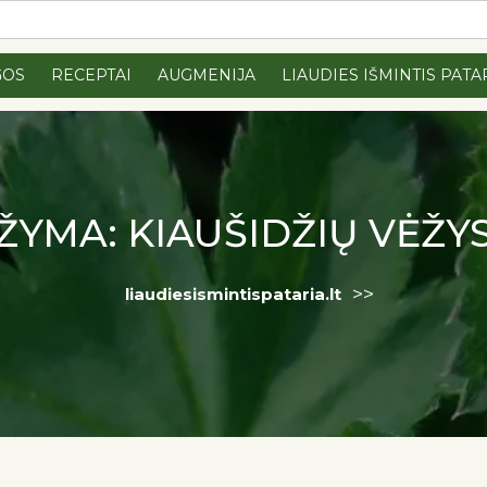
GOS
RECEPTAI
AUGMENIJA
LIAUDIES IŠMINTIS PATA
ŽYMA:
KIAUŠIDŽIŲ VĖŽY
>>
liaudiesismintispataria.lt