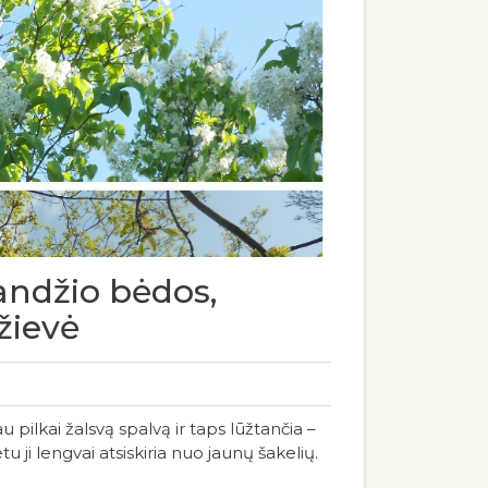
randžio bėdos,
žievė
au pilkai žalsvą spalvą ir taps lūžtančia –
ji lengvai atsiskiria nuo jaunų šakelių.