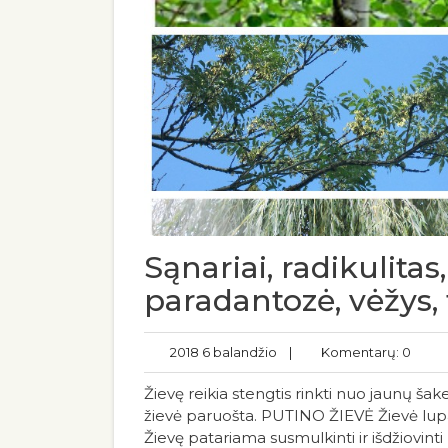
Sąnariai, radikulita
paradantozė, vėžys,
2018 6 balandžio
|
Komentarų: 0
Žievę reikia stengtis rinkti nuo jaunų šakel
žievė paruošta. PUTINO ŽIEVĖ Žievė lupam
Žievę patariama susmulkinti ir išdžiovint