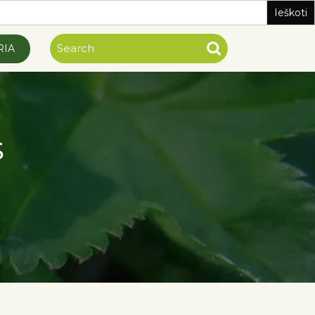
RIA
S