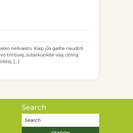
nieko nešvaisto. Kaip jūs galite naudoti
savo trintuvę, sutarkuokite visą citriną
ošes), […]
Search