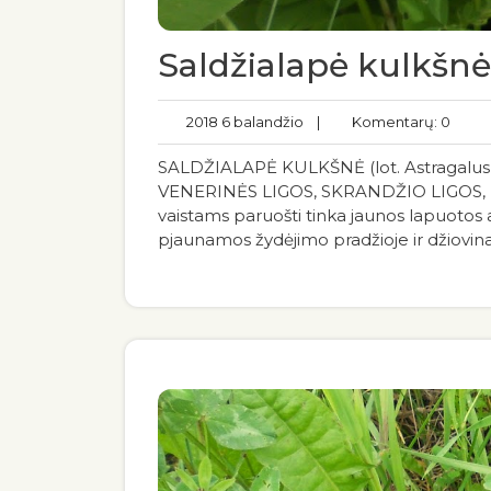
Saldžialapė kulkšnė 
2018 6 balandžio
|
Komentarų: 0
SALDŽIALAPĖ KULKŠNĖ (lot. Astragalus
VENERINĖS LIGOS, SKRANDŽIO LIGOS, 
vaistams paruošti tinka jaunos lapuotos a
pjaunamos žydėjimo pradžioje ir džiovina