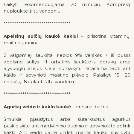
Laikyti rekomenduojama 20 minučių. Kompresą
nuplaukite šiltu vandeniu.
********************************
Apelsinų sulčių kaukė kaklui
– prisotina vitaminų,
maitina, jaunina.
2 valgomieji šaukštai riebios 9% varškės + iš pusės
apelsino sultys +1 arbatinis šaukštelis persikų arba
alyvuogių aliejus. Gerai sumaišyti. Patariama tepti ant
kaklo ir apvynioti maistine plėvele. Palaikyti 15- 20
minučių. Nuplauti šiltu vandeniu.
********************************
Agurkų veido ir kaklo kaukė
– drėkina, balina.
Smulkiai pjaustytus arba sutarkuotus agurkus
paskleiskite ant medvilninio audinio ir apvyniokite aplink
kaklą. Ant veido galite uždėti marlės kaukę, suvilgytą