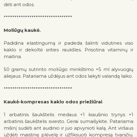
dėti ant odos.
********************************
Moliūgų kaukė.
Padidina elastingumą ir padeda šalinti vidutines viso
kaklo ir dekoltė srities raukšles. Prisotina vitaminų ir
maitina.
50 gramų sutrinto moliūgo minkštimo +5 ml alyvuogių
aliejaus. Patariama uždėjus ant odos laikyti valandą laiko.
********************************
Kaukė-kompresas kaklo odos priežiūrai
.
1 arbatinis šaukštelis medaus +1 kiaušinio trynys +1
arbatinis šaukštelis sviesto. Gerai sumaišykite. Patariama
mišinį sudėti ant audinio ir juo apvynioti kalą. Ant viršaus
uždėti maistinę plėvelę ir užfiksuoti kompresą tvarsčiu.