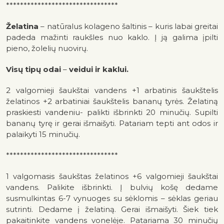
********************************
Želatina
– natūralus kolageno šaltinis – kuris labai greitai
padeda mažinti raukšles nuo kaklo. Į ją galima įpilti
pieno, žolelių nuovirų.
Visų tipų odai
–
veidui ir kaklui.
2 valgomieji šaukštai vandens +1 arbatinis šaukštelis
želatinos +2 arbatiniai šaukštelis bananų tyrės. Želatiną
praskiesti vandeniu- palikti išbrinkti 20 minučių. Supilti
bananų tyrę ir gerai išmaišyti. Patariam tepti ant odos ir
palaikyti 15 minučių.
********************************
1 valgomasis šaukštas želatinos +6 valgomieji šaukštai
vandens. Palikite išbrinkti. Į bulvių košę dedame
susmulkintas 6-7 vynuoges su sėklomis – sėklas geriau
sutrinti. Dedame į želatiną. Gerai išmaišyti. Šiek tiek
pakaitinkite vandens vonelėje. Patariama 30 minučių