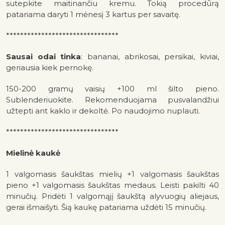
sutepkite maitinančiu kremu. Tokią procedūrą
patariama daryti 1 mėnesį 3 kartus per savaitę.
********************************
Sausai odai tinka
: bananai, abrikosai, persikai, kiviai,
geriausia kiek pernokę.
150-200 gramų vaisių +100 ml šilto pieno.
Sublenderiuokite. Rekomenduojama pusvalandžiui
užtepti ant kaklo ir dekoltė. Po naudojimo nuplauti.
********************************
Mielinė kaukė
1 valgomasis šaukštas mielių +1 valgomasis šaukštas
pieno +1 valgomasis šaukštas medaus. Leisti pakilti 40
minučių. Pridėti 1 valgomąjį šaukštą alyvuogių aliejaus,
gerai išmaišyti. Šią kaukę patariama uždėti 15 minučių.