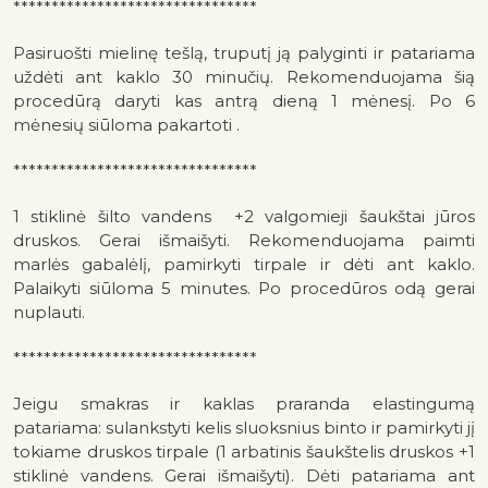
********************************
Pasiruošti mielinę tešlą, truputį ją palyginti ir patariama
uždėti ant kaklo 30 minučių. Rekomenduojama šią
procedūrą daryti kas antrą dieną 1 mėnesį. Po 6
mėnesių siūloma pakartoti .
********************************
1 stiklinė šilto vandens +2 valgomieji šaukštai jūros
druskos. Gerai išmaišyti. Rekomenduojama paimti
marlės gabalėlį, pamirkyti tirpale ir dėti ant kaklo.
Palaikyti siūloma 5 minutes. Po procedūros odą gerai
nuplauti.
********************************
Jeigu smakras ir kaklas praranda elastingumą
patariama: sulankstyti kelis sluoksnius binto ir pamirkyti jį
tokiame druskos tirpale (1 arbatinis šaukštelis druskos +1
stiklinė vandens. Gerai išmaišyti). Dėti patariama ant