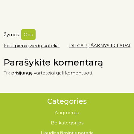
Žymos:
Oda
Kiaulpienių žiedų koteliai
DILGĖLŲ ŠAKNYS IR LAPAI
Parašykite komentarą
Tik
prisijungę
vartotojai gali komentuoti.
Categories
Augmenija
Be kategorijos
Liaudies išmintis pataria