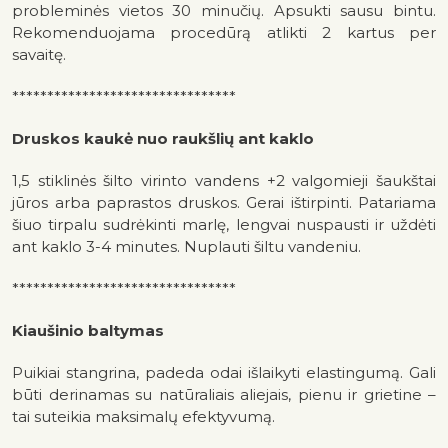
probleminės vietos 30 minučių. Apsukti sausu bintu.
Rekomenduojama procedūrą atlikti 2 kartus per
savaitę.
********************************
Druskos kaukė nuo raukšlių ant kaklo
1,5 stiklinės šilto virinto vandens +2 valgomieji šaukštai
jūros arba paprastos druskos. Gerai ištirpinti. Patariama
šiuo tirpalu sudrėkinti marlę, lengvai nuspausti ir uždėti
ant kaklo 3-4 minutes. Nuplauti šiltu vandeniu.
********************************
Kiaušinio baltymas
Puikiai stangrina, padeda odai išlaikyti elastingumą. Gali
būti derinamas su natūraliais aliejais, pienu ir grietine –
tai suteikia maksimalų efektyvumą.