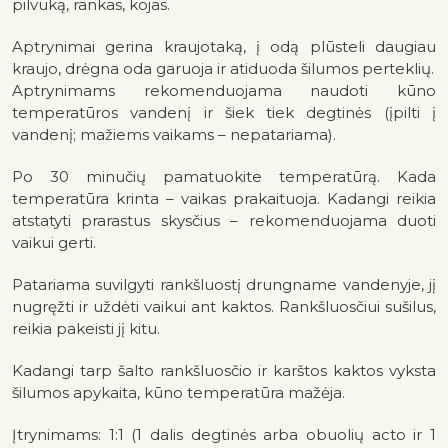
pilvuką, rankas, kojas.
Aptrynimai gerina kraujotaką, į odą plūsteli daugiau
kraujo, drėgna oda garuoja ir atiduoda šilumos perteklių.
Aptrynimams rekomenduojama naudoti kūno
temperatūros vandenį ir šiek tiek degtinės (įpilti į
vandenį; mažiems vaikams – nepatariama).
Po 30 minučių pamatuokite temperatūrą. Kada
temperatūra krinta – vaikas prakaituoja. Kadangi reikia
atstatyti prarastus skysčius – rekomenduojama duoti
vaikui gerti.
Patariama suvilgyti rankšluostį drungname vandenyje, jį
nugręžti ir uždėti vaikui ant kaktos. Rankšluosčiui sušilus,
reikia pakeisti jį kitu.
Kadangi tarp šalto rankšluosčio ir karštos kaktos vyksta
šilumos apykaita, kūno temperatūra mažėja.
Įtrynimams: 1:1 (1 dalis degtinės arba obuolių acto ir 1