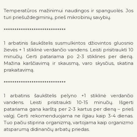
Temperatūros mažinimui naudingos ir spanguolės. Jos
turi priešuždegiminių, prieš mikrobinių savybių.
*****************************
1 arbatinis šaukštelis susmulkintos džiovintos gluosnio
žievės + 1 stiklinė verdančio vandens. Leisti prisitraukti 10
minučių. Gerti patariama po 2-3 stiklines per dieną.
Mažina karščiavimą ir skausmą, varo skysčius, skatina
prakaitavimą.
*****************************
1 arbatinis šaukštelis pelyno +1 stiklinė verdančio
vandens. Leisti prisitraukti 10-15 minučių. Išgerti
patariama gana karštą per 2-3 kartus per dieną – prieš
valgį. Gerti rekomenduojama ne ilgiau kaip 3-4 dienas.
Tuo pačiu stiprina organizmą, vartojama kaip organizmo
atsparumą didinančių arbatų priedas.