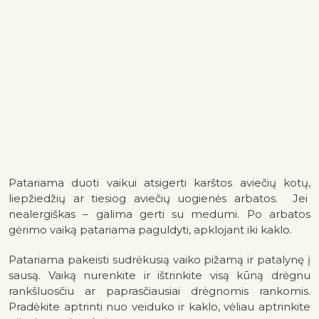
Patariama duoti vaikui atsigerti karštos aviečių kotų,
liepžiedžių ar tiesiog aviečių uogienės arbatos. Jei
nealergiškas – galima gerti su medumi. Po arbatos
gėrimo vaiką patariama paguldyti, apklojant iki kaklo.
Patariama pakeisti sudrėkusią vaiko pižamą ir patalynę į
sausą. Vaiką nurenkite ir ištrinkite visą kūną drėgnu
rankšluosčiu ar paprasčiausiai drėgnomis rankomis.
Pradėkite aptrinti nuo veiduko ir kaklo, vėliau aptrinkite