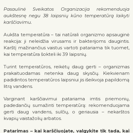
Pasaulinė Sveikatos Organizacija rekomenduoja
aukštesnę negu 38 laipsnių kūno temperatūrą laikyti
karščiavimu.
Aukšta temperatūra – tai natūrali organizmo apsauginė
reakcija: ji neleidžia virusams ir bakterijoms daugintis.
Karštį mažinančius vaistus vartoti patariama tik tuomet,
kai temperatūra šokteli iki 39 laipsnių.
Turint temperatūros, reikėtų daug gerti – organizmas
prakaituodamas netenka daug skysčių. Kiekvienam
padidintos temperatūros laipsniui jis išeikvoja papildomą
litrą vandens.
Varginant karščiavimui patariama imtis priemonių,
padedančių sumažinti temperatūrą: rekomenduojama
gerti daug vandens, sulčių, o geriausia – nekarštos
kvapių vaistažolių arbatos.
Patarimas – kai karščiuojate, valgykite tik tada, kai