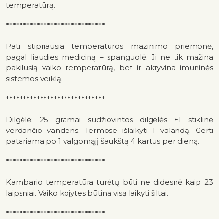
temperatūrą.
*****************************
Pati stipriausia temperatūros mažinimo priemonė,
pagal liaudies mediciną – spanguolė. Ji ne tik mažina
pakilusią vaiko temperatūrą, bet ir aktyvina imuninės
sistemos veiklą.
*****************************
Dilgėlė: 25 gramai sudžiovintos dilgėlės +1 stiklinė
verdančio vandens. Termose išlaikyti 1 valandą. Gerti
patariama po 1 valgomąjį šaukštą 4 kartus per dieną.
*****************************
Kambario temperatūra turėtų būti ne didesnė kaip 23
laipsniai. Vaiko kojytes būtina visą laikyti šiltai.
*****************************