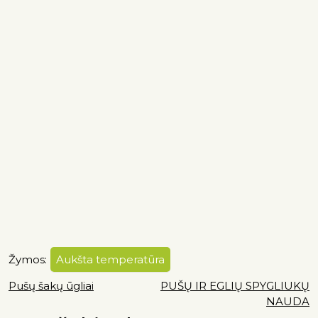
Žymos:
Aukšta temperatūra
Pušų šakų ūgliai
PUŠŲ IR EGLIŲ SPYGLIUKŲ
NAUDA