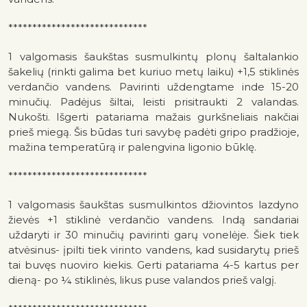
*****************************
1 valgomasis šaukštas susmulkintų plonų šaltalankio
šakelių (rinkti galima bet kuriuo metų laiku) +1,5 stiklinės
verdančio vandens. Pavirinti uždengtame inde 15-20
minučių. Padėjus šiltai, leisti prisitraukti 2 valandas.
Nukošti. Išgerti patariama mažais gurkšneliais nakčiai
prieš miegą. Šis būdas turi savybę padėti gripo pradžioje,
mažina temperatūrą ir palengvina ligonio būklę.
*****************************
1 valgomasis šaukštas susmulkintos džiovintos lazdyno
žievės +1 stiklinė verdančio vandens. Indą sandariai
uždaryti ir 30 minučių pavirinti garų vonelėje. Šiek tiek
atvėsinus- įpilti tiek virinto vandens, kad susidarytų prieš
tai buvęs nuoviro kiekis. Gerti patariama 4-5 kartus per
dieną- po ¼ stiklinės, likus puse valandos prieš valgį.