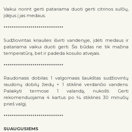
Vaikui norint gerti patariama duoti gerti citrinos sulčių,
įdėjus į jas medaus.
*****************************
Sudžiovintas kriaušes išvirti vandenyje, įdėti medaus ir
patariama vaikui duoti gerti. Šis būdas ne tik mažina
temperatūrą, bet ir padeda kosulio atvejais.
*****************************
Raudonasis dobilas: 1 valgomasis šaukštas sudžiovintų
raudonų dobilų žiedų + 1 stiklinė verdančio vandens.
Palaikyti termose 1 valandą, nukošti. Gerti
rekomenduojama 4 kartus po ¼ stiklinės 30 minučių
prieš valgį.
*****************************
SUAUGUSIEMS