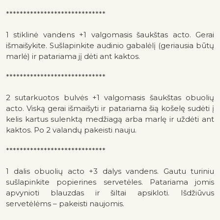
*****************************
1 stiklinė vandens +1 valgomasis šaukštas acto. Gerai
išmaišykite. Sušlapinkite audinio gabalėlį (geriausia būtų
marlė) ir patariama jį dėti ant kaktos.
*****************************
2 sutarkuotos bulvės +1 valgomasis šaukštas obuolių
acto. Viską gerai išmaišyti ir patariama šią košelę sudėti į
kelis kartus sulenktą medžiagą arba marlę ir uždėti ant
kaktos. Po 2 valandų pakeisti nauju.
*****************************
1 dalis obuolių acto +3 dalys vandens. Gautu turiniu
sušlapinkite popierines servetėles. Patariama jomis
apvynioti blauzdas ir šiltai apsikloti. Išdžiūvus
servetėlėms – pakeisti naujomis.