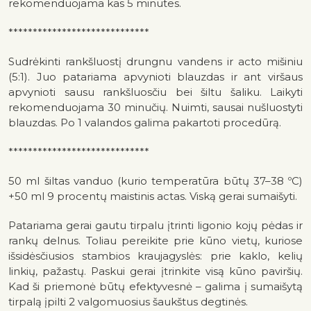
rekomenduojama kas 5 minutes.
*****************************
Sudrėkinti rankšluostį drungnu vandens ir acto mišiniu
(5:1). Juo patariama apvynioti blauzdas ir ant viršaus
apvynioti sausu rankšluosčiu bei šiltu šaliku. Laikyti
rekomenduojama 30 minučių. Nuimti, sausai nušluostyti
blauzdas. Po 1 valandos galima pakartoti procedūrą.
*****************************
50 ml šiltas vanduo (kurio temperatūra būtų 37–38 ºC)
+50 ml 9 procentų maistinis actas. Viską gerai sumaišyti.
Patariama gerai gautu tirpalu įtrinti ligonio kojų pėdas ir
rankų delnus. Toliau pereikite prie kūno vietų, kuriose
išsidėsčiusios stambios kraujagyslės: prie kaklo, kelių
linkių, pažastų. Paskui gerai įtrinkite visą kūno paviršių.
Kad ši priemonė būtų efektyvesnė – galima į sumaišytą
tirpalą įpilti 2 valgomuosius šaukštus degtinės.