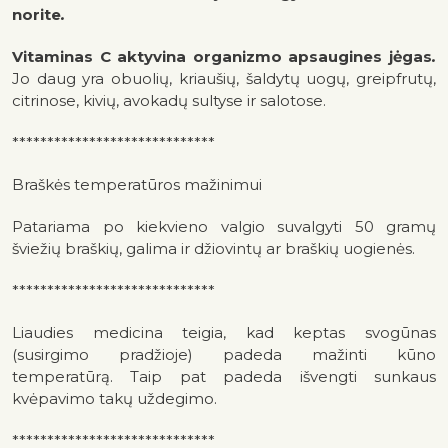
norite
.
Vitaminas C aktyvina organizmo apsaugines jėgas
.
Jo daug yra obuolių, kriaušių, šaldytų uogų, greipfrutų,
citrinose, kivių, avokadų sultyse ir salotose.
*****************************
Braškės temperatūros mažinimui
Patariama po kiekvieno valgio suvalgyti 50 gramų
šviežių braškių, galima ir džiovintų ar braškių uogienės.
*****************************
Liaudies medicina teigia, kad keptas svogūnas
(susirgimo pradžioje) padeda mažinti kūno
temperatūrą. Taip pat padeda išvengti sunkaus
kvėpavimo takų uždegimo.
*****************************