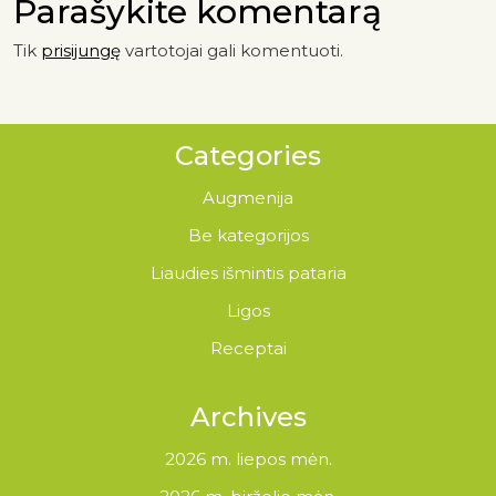
Parašykite komentarą
Tik
prisijungę
vartotojai gali komentuoti.
Categories
Augmenija
Be kategorijos
Liaudies išmintis pataria
Ligos
Receptai
Archives
2026 m. liepos mėn.