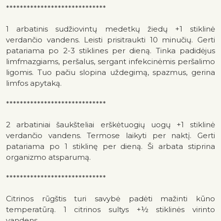
*****************************
1 arbatinis sudžiovintų medetkų žiedų +1 stiklinė
verdančio vandens. Leisti prisitraukti 10 minučių. Gerti
patariama po 2-3 stiklines per dieną. Tinka padidėjus
limfmazgiams, peršalus, sergant infekcinėmis peršalimo
ligomis. Tuo pačiu slopina uždegimą, spazmus, gerina
limfos apytaką.
*****************************
2 arbatiniai šaukšteliai erškėtuogių uogų +1 stiklinė
verdančio vandens. Termose laikyti per naktį. Gerti
patariama po 1 stiklinę per dieną. Ši arbata stiprina
organizmo atsparumą.
*****************************
Citrinos rūgštis turi savybė padėti mažinti kūno
temperatūrą. 1 citrinos sultys +½ stiklinės virinto
vandens.