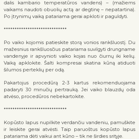
dalis kambario temperatūros vandens) – (mažiems
vaikams naudoti obuolių actą ar degtinę – nepatartina).
Po įtrynimų vaiką patariama gerai apkloti ir paguldyti.
*****************************
Po vaiko kojomis patieskite storą vonios rankšluostį. Du
mažesnius rankšluosčius patariama suvilgyti drungname
vandenyje ir apvynioti vaiko kojas nuo čiurnų iki kelių.
Vaiką apklokite. Šalti kompresai skatina kūną atiduoti
šilumos perteklių per odą.
Pakartojus procedūrą 2-3 kartus rekomenduojama
padaryti 30 minučių pertrauką. Jei vaiko blauzdų oda
atvėso, procedūros nebekartokite.
*****************************
Kopūsto lapus nupilkite verdančiu vandeniu, pamuškite
ir leiskite gerai atvėsti. Taip paruoštus kopūsto lapus
patariama dėti vaikui ant kūno – tik ne širdies srityje.