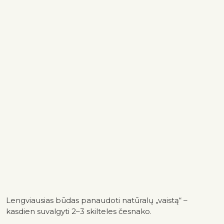
Lengviausias būdas panaudoti natūralų „vaistą“ –
kasdien suvalgyti 2–3 skilteles česnako.