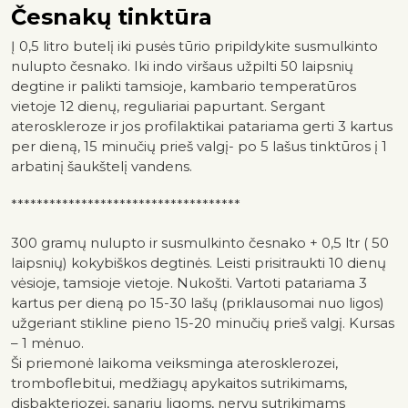
Česnakų tinktūra
Į 0,5 litro butelį iki pusės tūrio pripildykite susmulkinto
nulupto česnako. Iki indo viršaus užpilti 50 laipsnių
degtine ir palikti tamsioje, kambario temperatūros
vietoje 12 dienų, reguliariai papurtant. Sergant
ateroskleroze ir jos profilaktikai patariama gerti 3 kartus
per dieną, 15 minučių prieš valgį- po 5 lašus tinktūros į 1
arbatinį šaukštelį vandens.
************************************
300 gramų nulupto ir susmulkinto česnako + 0,5 ltr ( 50
laipsnių) kokybiškos degtinės. Leisti prisitraukti 10 dienų
vėsioje, tamsioje vietoje. Nukošti. Vartoti patariama 3
kartus per dieną po 15-30 lašų (priklausomai nuo ligos)
užgeriant stikline pieno 15-20 minučių prieš valgį. Kursas
– 1 mėnuo.
Ši priemonė laikoma veiksminga aterosklerozei,
tromboflebitui, medžiagų apykaitos sutrikimams,
disbakteriozei, sąnarių ligoms, nervų sutrikimams