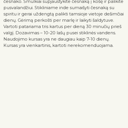
česnako. Smulkiai supjaustykite česnaką į košę ir palikite
pusvalandžiui. Stikliniame inde sumaišyti česnaką su
spiritu ir gerai uždengtą palikti tamsioje vietoje dešimčiai
dienų. Gėrimą perkošti per marlę ir laikyti šaldytuve.
Vartoti patariama tris kartus per dieną 30 minučių prieš
valgį. Dozavimas – 10-20 lašų pusei stiklinės vandens.
Naudojimo kursas yra ne daugiau kaip 7-10 dienų.
Kursas yra vienkartinis, kartoti nerekomenduojama.