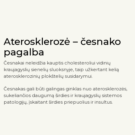
Aterosklerozė – česnako
pagalba
Česnakai neleidžia kauptis cholesteroliui vidinių
kraujagyslių sienelių sluoksnyje, taip užkertant kelią
aterosklerozinių plokštelių susidarymui.
Česnakas gali būti galingas ginklas nuo aterosklerozės,
sukeliančios daugumą širdies ir kraujagyslių sistemos
patologijų, įskaitant širdies priepuolius ir insultus.