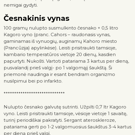
nemigai gydyti.
Česnakinis vynas
100 gramų nulupto susmulkinto česnako + 0,5 litro
Kagoro vyno (pranc. Cahors – raudonasis vynas,
gaminamas iš vynuogių, auginamų Kahoro miesto
(Prancūzija) apylinkėse). Leisti prisitraukti tamsioje,
kambario temperatūros vietoje 20 dienų, kasdien
papurtyti. Nukošti. Vartoti patariama 3 kartus per dieną,
pusvalandį prieš valgį- po 1 valgomąjį šaukštą. Ši
priemonė naudinga ir esant bendram organizmo
nusilpimui bei po infarkto.
*****************************
Nulupto česnako galvutę sutrinti. Užpilti 0,7 ltr Kagoro
vyno. Leisti prisitraukti tamsioje, vėsioje vietoje 1 savaitę,
turinį periodiškai pakratyti. Sergant ateroskleroze,
patariama gerti po 1-2 valgomuosius šaukštus 3-4 kartus
per dieną prieš valgį.