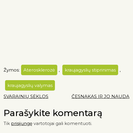
Žymos:
Aterosklerozė
,
kraujagyslių stiprinimas
,
kraujagyslių valymas
SVARAINIŲ SĖKLOS
ČESNAKAS IR JO NAUDA
Parašykite komentarą
Tik
prisijungę
vartotojai gali komentuoti.