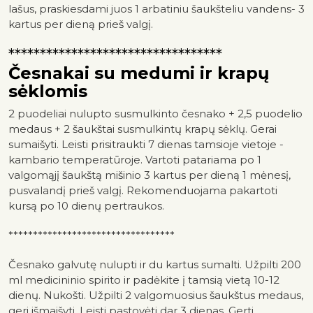
lašus, praskiesdami juos 1 arbatiniu šaukšteliu vandens- 3
kartus per dieną prieš valgį.
**********************************
Česnakai su medumi ir krapų
sėklomis
2 puodeliai nulupto susmulkinto česnako + 2,5 puodelio
medaus + 2 šaukštai susmulkintų krapų sėklų. Gerai
sumaišyti. Leisti prisitraukti 7 dienas tamsioje vietoje -
kambario temperatūroje. Vartoti patariama po 1
valgomąjį šaukštą mišinio 3 kartus per dieną 1 mėnesį,
pusvalandį prieš valgį. Rekomenduojama pakartoti
kursą po 10 dienų pertraukos.
**********************************
Česnako galvutę nulupti ir du kartus sumalti. Užpilti 200
ml medicininio spirito ir padėkite į tamsią vietą 10-12
dienų. Nukošti. Užpilti 2 valgomuosius šaukštus medaus,
geri išmaišyti. Leisti pastovėti dar 3 dienas. Gerti