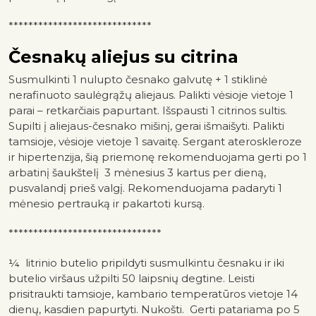
*****************************
Česnakų aliejus su citrina
Susmulkinti 1 nulupto česnako galvutę + 1 stiklinė
nerafinuoto saulėgrąžų aliejaus. Palikti vėsioje vietoje 1
parai – retkarčiais papurtant. Išspausti 1 citrinos sultis.
Supilti į aliejaus-česnako mišinį, gerai išmaišyti. Palikti
tamsioje, vėsioje vietoje 1 savaitę. Sergant ateroskleroze
ir hipertenzija, šią priemonę rekomenduojama gerti po 1
arbatinį šaukštelį 3 mėnesius 3 kartus per dieną,
pusvalandį prieš valgį. Rekomenduojama padaryti 1
mėnesio pertrauką ir pakartoti kursą.
*******************************
¼ litrinio butelio pripildyti susmulkintu česnaku ir iki
butelio viršaus užpilti 50 laipsnių degtine. Leisti
prisitraukti tamsioje, kambario temperatūros vietoje 14
dienų, kasdien papurtyti. Nukošti. Gerti patariama po 5