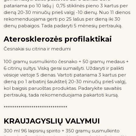
patariama po 10 lašų į 0,75 stiklinės pieno 3 kartus per
dieną 20-30 minučių prieš valgį -10 dienų. Nuo 11 dienos
rekomenduojama gerti po 25 lašus per dieną iki 30
dienų pabaigos. Tada padaryti 5 mėnesių pertrauką.
Aterosklerozės profilaktikai
Česnakai su citrina ir medumi
100 gramų susmulkinto česnako + 50 gramų medaus +
6 citrinų sultys. Viską gerai sumaišyti. Uždaryti ir palikti
vėsioje vietoje 5 dienas. Vartoti patariama 3 kartus per
dieną po 1 arbatinį šaukštelį 20-30 minučių prieš valgį,
kol baigsis paruoštas produktas. Padarykite savaitės
pertrauką, tada rekomenduojama pakartoti kursą.
******************************
KRAUJAGYSLIŲ VALYMUI
300 ml 96 laipsnių spirito + 350 gramų susmulkinto