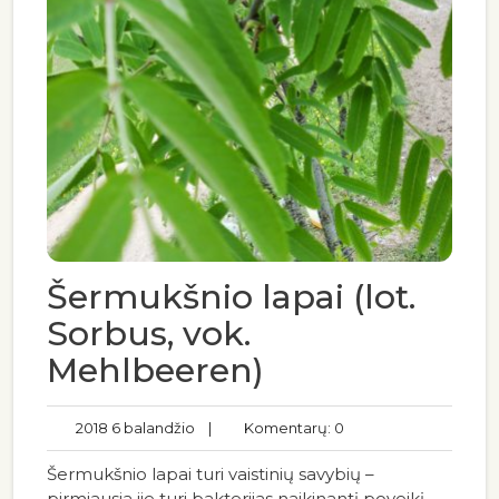
Šermukšnio lapai (lot.
Sorbus, vok.
Mehlbeeren)
2018 6 balandžio
|
Komentarų: 0
Šermukšnio lapai turi vaistinių savybių –
pirmiausia jie turi bakterijas naikinantį poveikį.