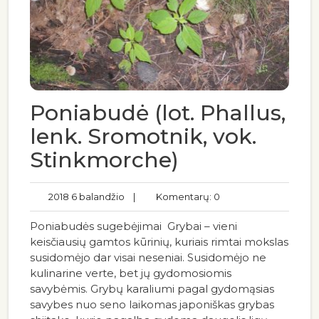
Poniabudė (lot. Phallus,
lenk. Sromotnik, vok.
Stinkmorche)
2018 6 balandžio
|
Komentarų: 0
Poniabudės sugebėjimai Grybai – vieni
keisčiausių gamtos kūrinių, kuriais rimtai mokslas
susidomėjo dar visai neseniai. Susidomėjo ne
kulinarine verte, bet jų gydomosiomis
savybėmis. Grybų karaliumi pagal gydomąsias
savybes nuo seno laikomas japoniškas grybas