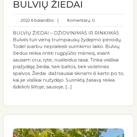
BULVIŲ ŽIEDAI
2022 6 balandžio
|
Komentarų: 0
BULVIŲ ŽIEDAI – DŽIOVINIMAS IR RINKIMAS
Bulvės turi vieną trumpiausių žydėjimo periodų.
Todėl svarbu nepraleisti surinkimo laiko. Bulvių
žiedus reikia rinkti rugpjūčio mėnesį, esant
sausam orui, ryte, nusileidus rasai. Tinka visiškai
pražydėję žiedai, tiek baltos, tiek violetinės
spalvos. Žiedai dažniausiai skinami iš karto po to,
kai jie visiškai nužydėjo. Surinktą žaliavą reikia
išdėlioti šiltoje, sausoje, […]