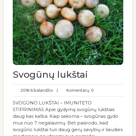
Svogūnų lukštai
2018 6 balandžio
|
Komentarų: 0
SVOGŪNO LUKŠTAI – IMUNITETO
STIPRINIMAS Apie gydymą svogūnų lukštais
daug kas kalba. Kaip sakoma – svogūnas gydo
mus nuo 7 negalavimų. Bet pasirodo, kad
svogūno lukštai turi daug gerų savybių ir liaudies