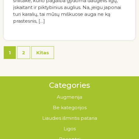
shiitake, kurio pagalba gydoma daugelis ligų,
įskaitant ir piktybinius auglius. Na, jeigu japonai
turi karalių, tai mūsų miškuose auga ne ką
prastesnis, […]
1
2
Kitas
Categories
Augmenija
Be kategorijos
Liaudies išmintis pataria
Ligos