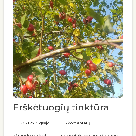
Erškėtuogių tinktūra
2021 24 rugsėjo
|
16 komentarų
2/3 indo erškėtuogių uogų + iki viršaus degtinė