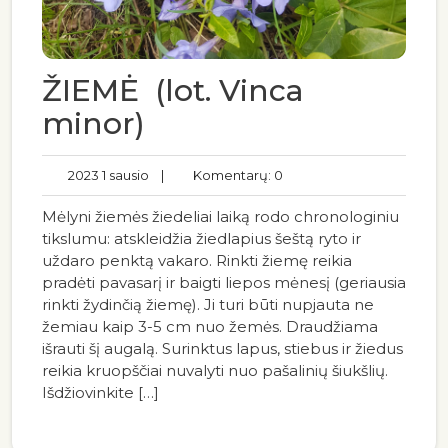
ŽIEMĖ (lot. Vinca
minor)
2023 1 sausio
|
Komentarų: 0
Mėlyni žiemės žiedeliai laiką rodo chronologiniu
tikslumu: atskleidžia žiedlapius šeštą ryto ir
uždaro penktą vakaro. Rinkti žiemę reikia
pradėti pavasarį ir baigti liepos mėnesį (geriausia
rinkti žydinčią žiemę). Ji turi būti nupjauta ne
žemiau kaip 3-5 cm nuo žemės. Draudžiama
išrauti šį augalą. Surinktus lapus, stiebus ir žiedus
reikia kruopščiai nuvalyti nuo pašalinių šiukšlių.
Išdžiovinkite […]