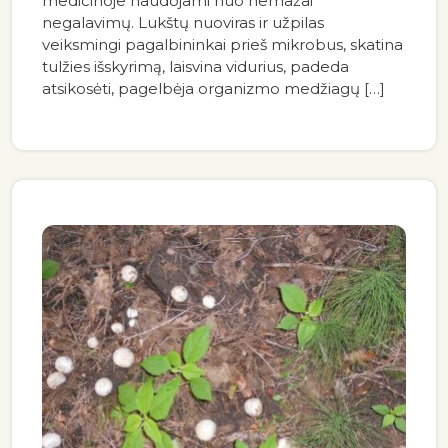
medicinoje naudojami nuo nemažai
negalavimų. Lukštų nuoviras ir užpilas
veiksmingi pagalbininkai prieš mikrobus, skatina
tulžies išskyrimą, laisvina vidurius, padeda
atsikosėti, pagelbėja organizmo medžiagų […]