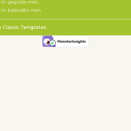
 m. gegužės mėn.
 m. balandžio mėn.
y Classic Templates