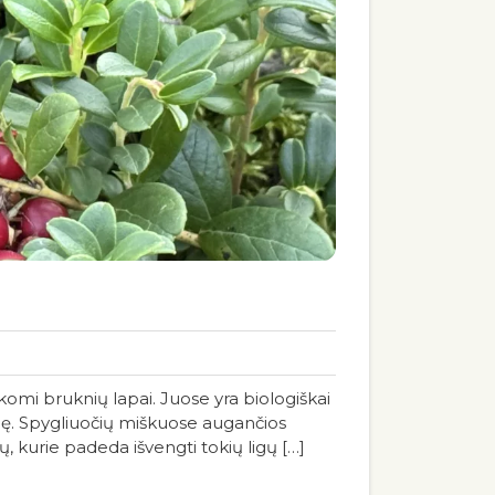
komi bruknių lapai. Juose yra biologiškai
klę. Spygliuočių miškuose augančios
, kurie padeda išvengti tokių ligų […]