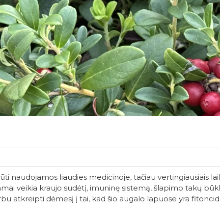
ti naudojamos liaudies medicinoje, tačiau vertingiausiais lai
giamai veikia kraujo sudėtį, imuninę sistemą, šlapimo takų bū
 atkreipti dėmesį į tai, kad šio augalo lapuose yra fitoncidų