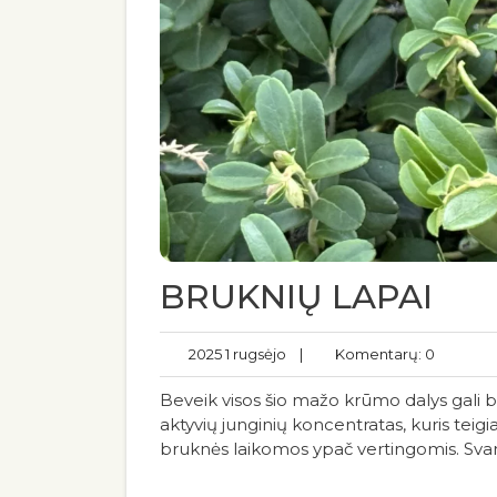
BRUKNIŲ LAPAI
2025 1 rugsėjo
|
Komentarų: 0
Beveik visos šio mažo krūmo dalys gali bū
aktyvių junginių koncentratas, kuris tei
bruknės laikomos ypač vertingomis. Svarbu