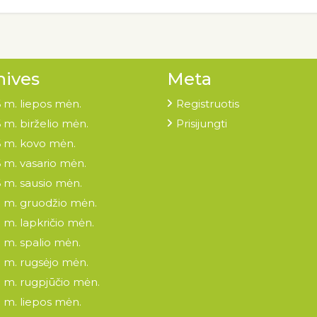
hives
Meta
 m. liepos mėn.
Registruotis
 m. birželio mėn.
Prisijungti
 m. kovo mėn.
 m. vasario mėn.
 m. sausio mėn.
 m. gruodžio mėn.
 m. lapkričio mėn.
 m. spalio mėn.
 m. rugsėjo mėn.
 m. rugpjūčio mėn.
 m. liepos mėn.