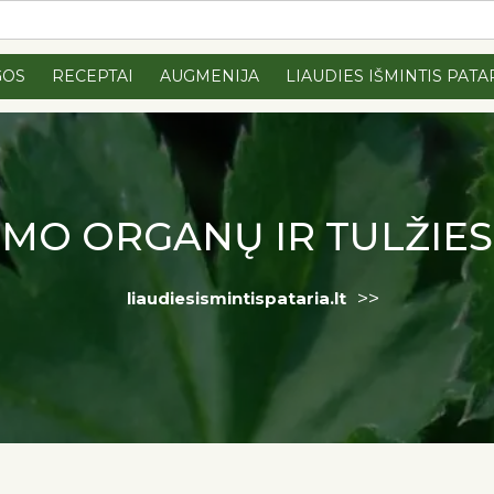
GOS
RECEPTAI
AUGMENIJA
LIAUDIES IŠMINTIS PATA
IMO ORGANŲ IR TULŽIE
>>
liaudiesismintispataria.lt