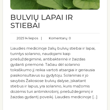
BULVIŲ LAPAI IR
STIEBAI
2025 14 liepos
|
Komentarų: 0
Liaudies medicinoje žalių bulvių stiebai ir lapai,
turintys solanino, naudojami kaip
priešuždegiminė, antibakterinė ir žaizdas
gydanti priemonė. Tačiau dėl solanino
toksiškumo jį reikia vartoti atsargiai ir geriausia
pasikonsultavus su gydytoju. Solaninas ir jo
savybės Žaliosiose bulvių dalyse, įskaitant
stiebus ir lapus, yra solanino, kuris mažomis
dozėmis turi antimikrobinį, priešuždegiminį ir
žaizdas gydantį poveikį. Liaudies medicinoje […]