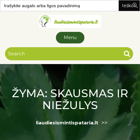
Search
for:
Skip to
content
Menu
ŽYMA:
SKAUSMAS IR
NIEŽULYS
>>
liaudiesismintispataria.lt