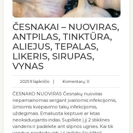
ČESNAKAI – NUOVIRAS,
ANTPILAS, TINKTŪRA,
ALIEJUS, TEPALAS,
LIKERIS, SIRUPAS,
VYNAS
2025 9 lapkričio
|
Komentarų: 0
ČESNAKO NUOVIRAS Česnakų nuoviras
nepamainomas sergant įvairiomis infekcijomis,
ūmiomis kvėpavimo takų infekcijomis,
uždegimais. Emaliuota keptuvė ar kitas
neoksiduojantis indas. Supilkite į jį 2 stiklines
vandens ir padėkite ant silpnos ugnies. Kai tik
vanduo pradeda virti, į jį įpilkite šaukštelį