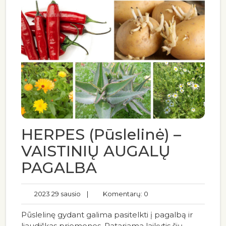
HERPES (Pūslelinė) –
VAISTINIŲ AUGALŲ
PAGALBA
2023 29 sausio
|
Komentarų: 0
Pūslelinę gydant galima pasitelkti į pagalbą ir
liaudiškas priemones. Patariama laikytis šių