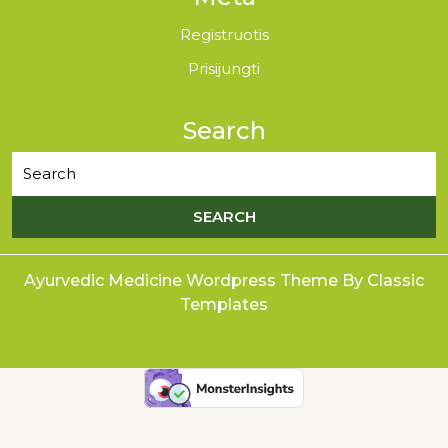
Registruotis
Prisijungti
Search
Ayurvedic Medicine Wordpress Theme
By Classic
Templates