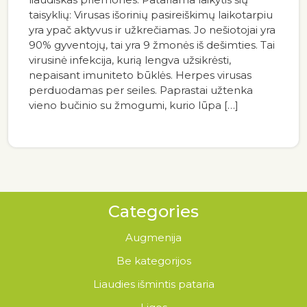
taisyklių: Virusas išorinių pasireiškimų laikotarpiu
yra ypač aktyvus ir užkrečiamas. Jo nešiotojai yra
90% gyventojų, tai yra 9 žmonės iš dešimties. Tai
virusinė infekcija, kurią lengva užsikrėsti,
nepaisant imuniteto būklės. Herpes virusas
perduodamas per seiles. Paprastai užtenka
vieno bučinio su žmogumi, kurio lūpa […]
Categories
Augmenija
Be kategorijos
Liaudies išmintis pataria