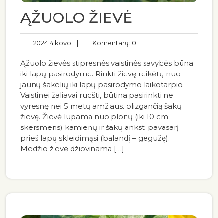
ĄŽUOLO ŽIEVĖ
2024 4 kovo
|
Komentarų: 0
Ąžuolo žievės stipresnės vaistinės savybės būna
iki lapų pasirodymo. Rinkti žievę reikėtų nuo
jaunų šakelių iki lapų pasirodymo laikotarpio.
Vaistinei žaliavai ruošti, būtina pasirinkti ne
vyresnę nei 5 metų amžiaus, blizgančią šakų
žievę. Žievė lupama nuo plonų (iki 10 cm
skersmens) kamienų ir šakų anksti pavasarį
prieš lapų skleidimąsi (balandį – gegužę).
Medžio žievė džiovinama […]