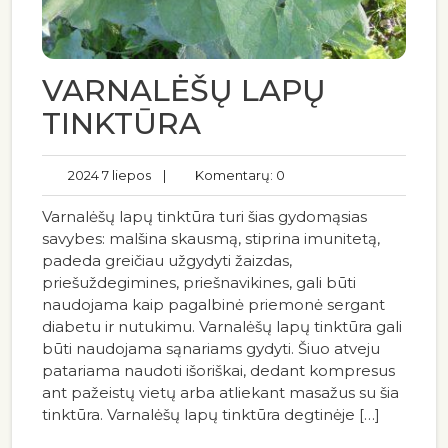
VARNALĖŠŲ LAPŲ
TINKTŪRA
2024 7 liepos
|
Komentarų: 0
Varnalėšų lapų tinktūra turi šias gydomąsias
savybes: malšina skausmą, stiprina imunitetą,
padeda greičiau užgydyti žaizdas,
priešuždegimines, priešnavikines, gali būti
naudojama kaip pagalbinė priemonė sergant
diabetu ir nutukimu. Varnalėšų lapų tinktūra gali
būti naudojama sąnariams gydyti. Šiuo atveju
patariama naudoti išoriškai, dedant kompresus
ant pažeistų vietų arba atliekant masažus su šia
tinktūra. Varnalėšų lapų tinktūra degtinėje […]