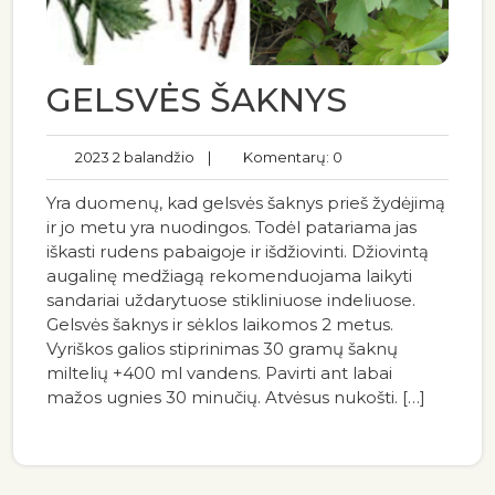
GELSVĖS ŠAKNYS
2023 2 balandžio
|
Komentarų: 0
Yra duomenų, kad gelsvės šaknys prieš žydėjimą
ir jo metu yra nuodingos. Todėl patariama jas
iškasti rudens pabaigoje ir išdžiovinti. Džiovintą
augalinę medžiagą rekomenduojama laikyti
sandariai uždarytuose stikliniuose indeliuose.
Gelsvės šaknys ir sėklos laikomos 2 metus.
Vyriškos galios stiprinimas 30 gramų šaknų
miltelių +400 ml vandens. Pavirti ant labai
mažos ugnies 30 minučių. Atvėsus nukošti. […]